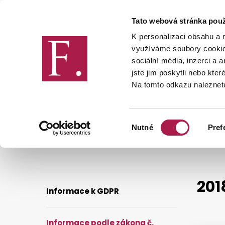
Tato webová stránka použ
Finanční správa
K personalizaci obsahu a 
využíváme soubory cookie.
sociální média, inzerci a 
jste jim poskytli nebo kter
Na tomto odkazu naleznet
FINANČNÍ SPRÁVA
POVINNĚ ZVEŘE
INFORMACE PODLE ZÁKONA Č. 106/1999 SB.
Výběr
Nutné
Pref
INFORMACE POSKYTNUTÉ DLE ZÁKONA 106/1999 SB. (GENER
souhlasu
201
Informace k GDPR
Informace podle zákona č.