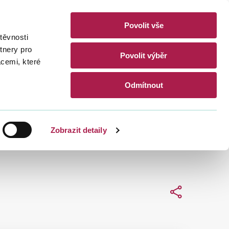
Povolit vše
akty
těvnosti
CZ
EN
tnery pro
Povolit výběr
acemi, které
Hledat
Odmítnout
Zobrazit detaily
Sdílet