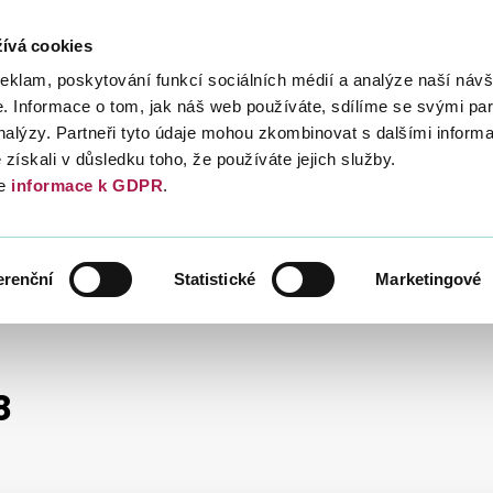
ívá cookies
Daně
Mezinárodní spolupráce
Kont
reklam, poskytování funkcí sociálních médií a analýze naší návš
 Informace o tom, jak náš web používáte, sdílíme se svými par
analýzy. Partneři tyto údaje mohou zkombinovat s dalšími inform
é získali v důsledku toho, že používáte jejich služby.
e
informace k GDPR
.
JŇOVANÉ INFORMACE
erenční
Statistické
Marketingové
ÁLNÍ FINANČNÍ ŘEDITELSTVÍ)
2018
8