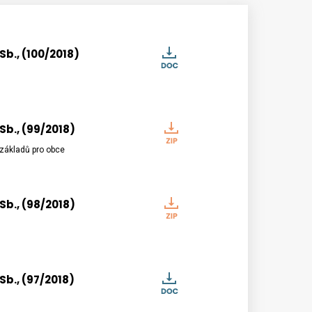
Sb., (100/2018)
Informace
poskytnuté
dle
zákona
č.
Sb., (99/2018)
Informace
106/1999
poskytnuté
 základů pro obce
Sb.,
dle
(100/2018)
zákona
č.
Sb., (98/2018)
Informace
106/1999
poskytnuté
Sb.,
dle
(99/2018)
zákona
č.
Sb., (97/2018)
Informace
106/1999
poskytnuté
Sb.,