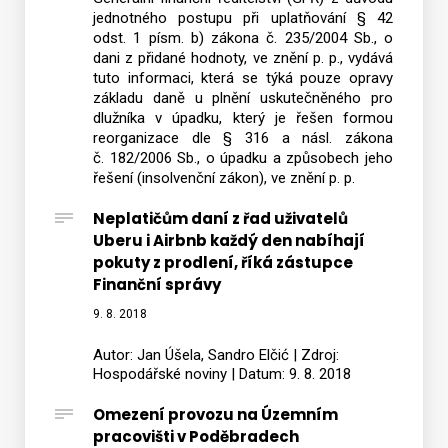
jednotného postupu při uplatňování § 42
odst. 1 písm. b) zákona č. 235/2004 Sb., o
dani z přidané hodnoty, ve znění p. p., vydává
tuto informaci, která se týká pouze opravy
základu daně u plnění uskutečněného pro
dlužníka v úpadku, který je řešen formou
reorganizace dle § 316 a násl. zákona
č. 182/2006 Sb., o úpadku a způsobech jeho
řešení (insolvenční zákon), ve znění p. p.
Neplatičům daní z řad uživatelů
Uberu i Airbnb každý den nabíhají
pokuty z prodlení, říká zástupce
Finanční správy
9. 8. 2018
Autor: Jan Úšela, Sandro Elčić | Zdroj:
Hospodářské noviny | Datum: 9. 8. 2018
Omezení provozu na Územním
pracovišti v Poděbradech