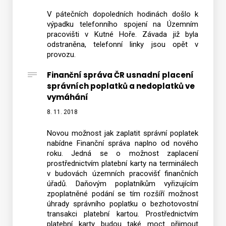
V pátečních dopoledních hodinách došlo k
výpadku telefonního spojení na Územním
pracovišti v Kutné Hoře. Závada již byla
odstraněna, telefonní linky jsou opět v
provozu.
Finanční správa ČR usnadní placení
správních poplatků a nedoplatků ve
vymáhání
8. 11. 2018
Novou možnost jak zaplatit správní poplatek
nabídne Finanční správa naplno od nového
roku. Jedná se o možnost zaplacení
prostřednictvím platební karty na terminálech
v budovách územních pracovišť finančních
úřadů. Daňovým poplatníkům vyřizujícím
zpoplatněné podání se tím rozšíří možnost
úhrady správního poplatku o bezhotovostní
transakci platební kartou. Prostřednictvím
platební karty budou také moct přijmout