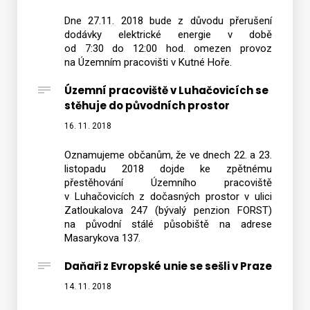
Dne 27.11. 2018 bude z důvodu přerušení
dodávky elektrické energie v době
od 7:30 do 12:00 hod. omezen provoz
na Územním pracovišti v Kutné Hoře.
Územní pracoviště v Luhačovicích se
stěhuje do původních prostor
16. 11. 2018
Oznamujeme občanům, že ve dnech 22. a 23.
listopadu 2018 dojde ke zpětnému
přestěhování Územního pracoviště
v Luhačovicích z dočasných prostor v ulici
Zatloukalova 247 (bývalý penzion FORST)
na původní stálé působiště na adrese
Masarykova 137.
Daňaři z Evropské unie se sešli v Praze
14. 11. 2018