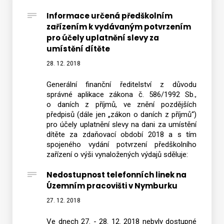
Informace určená předškolním
zařízením k vydávaným potvrzením
Vyhledat na webu
pro účely uplatnění slevy za
umístění dítěte
28. 12. 2018
Generální finanční ředitelství z důvodu
správné aplikace zákona č. 586/1992 Sb.,
o daních z příjmů, ve znění pozdějších
předpisů (dále jen „zákon o daních z příjmů“)
pro účely uplatnění slevy na dani za umístění
dítěte za zdaňovací období 2018 a s tím
spojeného vydání potvrzení předškolního
zařízení o výši vynaložených výdajů sděluje:
Nedostupnost telefonních linek na
Územním pracovišti v Nymburku
27. 12. 2018
Ve dnech 27. - 28. 12. 2018 nebyly dostupné