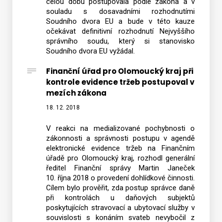
celou dobu postupovala podle zákona a v
souladu s dosavadními rozhodnutími
Soudního dvora EU a bude v této kauze
očekávat definitivní rozhodnutí Nejvyššího
správního soudu, který si stanovisko
Soudního dvora EU vyžádal.
Finanční úřad pro Olomoucký kraj při
kontrole evidence tržeb postupoval v
mezích zákona
18. 12. 2018
V reakci na medializované pochybnosti o
zákonnosti a správnosti postupu v agendě
elektronické evidence tržeb na Finančním
úřadě pro Olomoucký kraj, rozhodl generální
ředitel Finanční správy Martin Janeček
10. října 2018 o provedení dohlídkové činnosti.
Cílem bylo prověřit, zda postup správce daně
při kontrolách u daňových subjektů
poskytujících stravovací a ubytovací služby v
souvislosti s konáním svateb nevybočil z