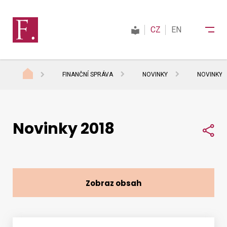
CZ
EN
FINANČNÍ SPRÁVA
NOVINKY
NOVINKY 
Finanční správa
Novinky 2018
Daně
Sdí
Mezinárodní spolupráce
Zobraz obsah
Kontakty