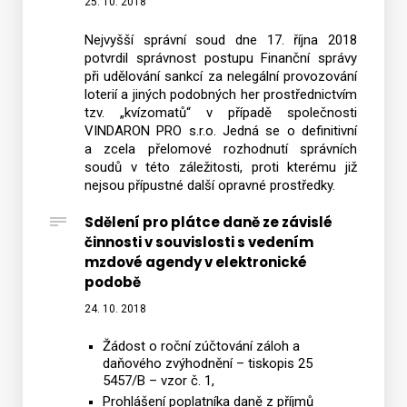
25. 10. 2018
Nejvyšší správní soud dne 17. října 2018
potvrdil správnost postupu Finanční správy
při udělování sankcí za nelegální provozování
loterií a jiných podobných her prostřednictvím
tzv. „kvízomatů“ v případě společnosti
VINDARON PRO s.r.o. Jedná se o definitivní
a zcela přelomové rozhodnutí správních
soudů v této záležitosti, proti kterému již
nejsou přípustné další opravné prostředky.
Sdělení pro plátce daně ze závislé
činnosti v souvislosti s vedením
mzdové agendy v elektronické
podobě
24. 10. 2018
Žádost o roční zúčtování záloh a
daňového zvýhodnění – tiskopis 25
5457/B – vzor č. 1,
Prohlášení poplatníka daně z příjmů