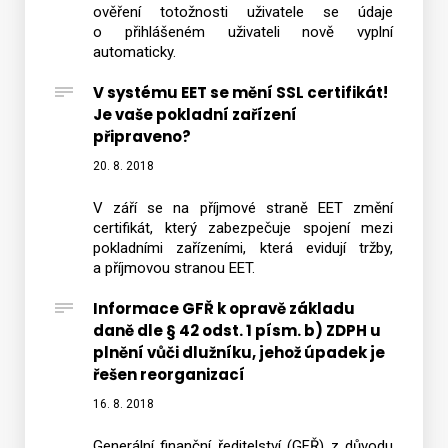
ověření totožnosti uživatele se údaje
o přihlášeném uživateli nově vyplní
automaticky.
V systému EET se mění SSL certifikát!
Je vaše pokladní zařízení
připraveno?
20. 8. 2018
V září se na příjmové straně EET změní
certifikát, který zabezpečuje spojení mezi
pokladními zařízeními, která evidují tržby,
a příjmovou stranou EET.
Informace GFŘ k opravě základu
daně dle § 42 odst. 1 písm. b) ZDPH u
plnění vůči dlužníku, jehož úpadek je
řešen reorganizací
16. 8. 2018
Generální finanční ředitelství (GFŘ) z důvodu