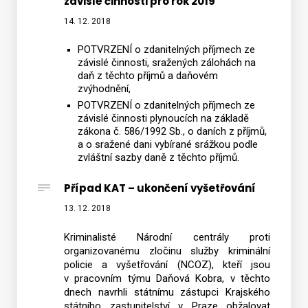
závislé činnosti pro rok 2019
14. 12. 2018
POTVRZENÍ o zdanitelných příjmech ze
závislé činnosti, sražených zálohách na
daň z těchto příjmů a daňovém
zvýhodnění,
POTVRZENÍ o zdanitelných příjmech ze
závislé činnosti plynoucích na základě
zákona č. 586/1992 Sb., o daních z příjmů,
a o sražené dani vybírané srážkou podle
zvláštní sazby daně z těchto příjmů.
Případ KAT – ukončení vyšetřování
13. 12. 2018
Kriminalisté Národní centrály proti
organizovanému zločinu služby kriminální
policie a vyšetřování (NCOZ), kteří jsou
v pracovním týmu Daňová Kobra, v těchto
dnech navrhli státnímu zástupci Krajského
státního zastupitelství v Praze obžalovat