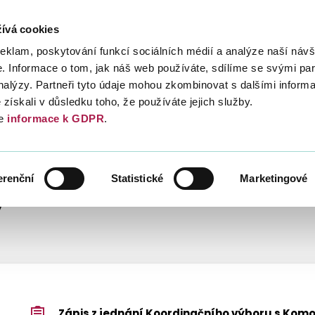
ívá cookies
Daně
Mezinárodní spolupráce
Kont
reklam, poskytování funkcí sociálních médií a analýze naší návš
 Informace o tom, jak náš web používáte, sdílíme se svými par
analýzy. Partneři tyto údaje mohou zkombinovat s dalšími inform
é získali v důsledku toho, že používáte jejich služby.
e
informace k GDPR
.
ÁPISY Z JEDNÁNÍ
2017
erenční
Statistické
Marketingové
7
Zápis z jednání Koordinačního výboru s Ko