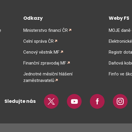
Odkazy
Weby FS
e
Ministerstvo financí ČR
MOJE daně
Celní správa ČR
Elektronick
Cenový věstník MF
Registr dota
Finanční zpravodaj MF
Daňová kob
Jednotné měsíční hlášení
Finfo ve ško
zaměstnavatelů
Sledujte nás
Twitter
Youtube
Facebook
Insta