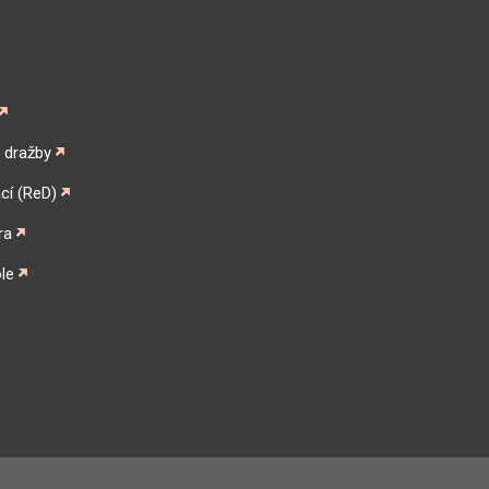
é dražby
cí (ReD)
ra
le
gram