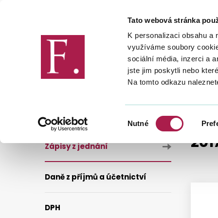
Tato webová stránka použ
Finanční správa
K personalizaci obsahu a 
využíváme soubory cookie.
sociální média, inzerci a 
jste jim poskytli nebo kter
Na tomto odkazu naleznet
DANĚ
PŘÍSPĚVKY KV KDP
Z
Výběr
Nutné
Pref
souhlasu
201
Zápisy z jednání
Daně z příjmů a účetnictví
DPH