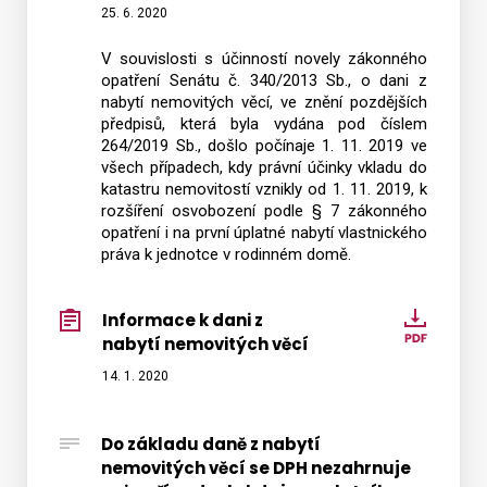
25. 6. 2020
V souvislosti s účinností novely zákonného
opatření Senátu č. 340/2013 Sb., o dani z
nabytí nemovitých věcí, ve znění pozdějších
předpisů, která byla vydána pod číslem
264/2019 Sb., došlo počínaje 1. 11. 2019 ve
všech případech, kdy právní účinky vkladu do
katastru nemovitostí vznikly od 1. 11. 2019, k
rozšíření osvobození podle § 7 zákonného
opatření i na první úplatné nabytí vlastnického
práva k jednotce v rodinném domě.
Informace k dani z
Infor
nabytí nemovitých věcí
k
dani
14. 1. 2020
z
nabytí
Do základu daně z nabytí
nemov
nemovitých věcí se DPH nezahrnuje
věcí