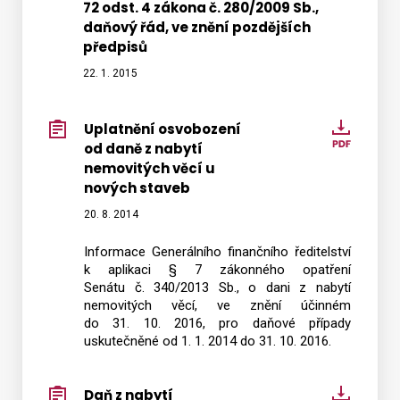
72 odst. 4 zákona č. 280/2009 Sb.,
daňový řád, ve znění pozdějších
předpisů
22. 1. 2015
Uplatnění osvobození
Uplatn
od daně z nabytí
osvobo
nemovitých věcí u
od
nových staveb
daně
20. 8. 2014
z
nabytí
Informace Generálního finančního ředitelství
nemov
k aplikaci § 7 zákonného opatření
věcí
Senátu č. 340/2013 Sb., o dani z nabytí
nemovitých věcí, ve znění účinném
u
do 31. 10. 2016, pro daňové případy
novýc
uskutečněné od 1. 1. 2014 do 31. 10. 2016.
stave
Daň z nabytí
Daň