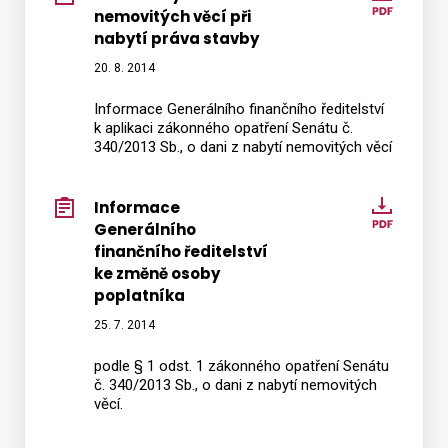
nemovitých věcí při
z
nabytí práva stavby
nabytí
nemov
20. 8. 2014
věcí
Informace Generálního finančního ředitelství
při
k aplikaci zákonného opatření Senátu č.
nabytí
340/2013 Sb., o dani z nabytí nemovitých věcí
práva
stavby
Informace
Infor
Generálního
Generá
finančního ředitelství
finanč
ke změně osoby
ředitel
poplatníka
ke
25. 7. 2014
změně
osoby
podle § 1 odst. 1 zákonného opatření Senátu
poplat
č. 340/2013 Sb., o dani z nabytí nemovitých
věcí.