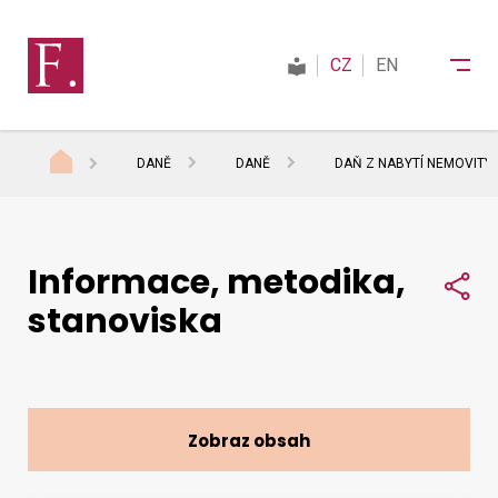
CZ
EN
DANĚ
DANĚ
DAŇ Z NABYTÍ NEMOVITÝC
Finanční správa
Informace, metodika,
Daně
Sdí
stanoviska
Mezinárodní spolupráce
Kontakty
Zobraz obsah