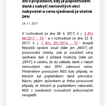
ani v případech, kdy je poplatníkem
daně z nabytí nemovitých věcí
nabyvatel a cena sjednaná je včetně
DPH
24. 11. 2017
V rozhodnutí ze dne 28. 6. 2017, č. j.
4 Afs
88/2017 – 35
a v rozhodnutí ze dne 22. 8.
2017, č. j.
7 Afs 301/2016 - 70
dospěl
Nejvyšší správní soud (dále jen „NSS“) při
posuzování otázky, zda je součástí ceny
sjednané daň z přidané hodnoty (dále jen
„DPH“), k závěru, že do základu daně z nabytí
nemovitých věcí DPH zahrnout nelze.
Předmětem posouzení NSS byly případy, ve
kterých byl poplatníkem daně převodce.
Názor, jakým způsobem je třeba posuzovat
případy, ve kterých je poplatníkem nabyvatel,
NSS v uvedených rozsudcích jednoznačně
nevyjádřil.