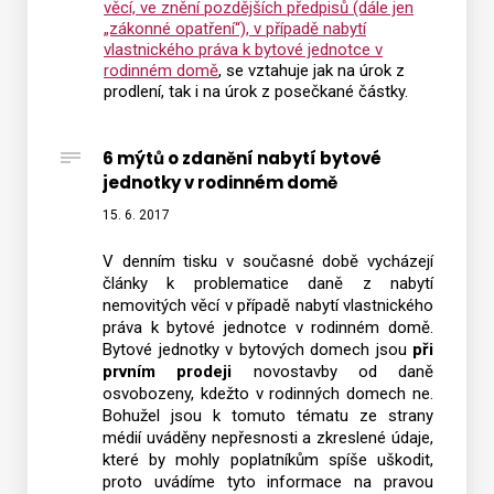
věcí, ve znění pozdějších předpisů (dále jen
„zákonné opatření“), v případě nabytí
vlastnického práva k bytové jednotce v
rodinném domě
, se vztahuje jak na úrok z
prodlení, tak i na úrok z posečkané částky.
6 mýtů o zdanění nabytí bytové
jednotky v rodinném domě
15. 6. 2017
V denním tisku v současné době vycházejí
články k problematice daně z nabytí
nemovitých věcí v případě nabytí vlastnického
práva k bytové jednotce v rodinném domě.
Bytové jednotky v bytových domech jsou
při
prvním prodeji
novostavby od daně
osvobozeny, kdežto v rodinných domech ne.
Bohužel jsou k tomuto tématu ze strany
médií uváděny nepřesnosti a zkreslené údaje,
které by mohly poplatníkům spíše uškodit,
proto uvádíme tyto informace na pravou