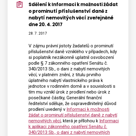
Sdělení k Informaci k možnosti žádat
o prominutí příslušenství daně z
nabytí nemovitých věcí zveřejněné
dne 20. 4. 2017
28. 7. 2017
V zájmu právní jistoty žadatelů o prominutí
příslušenství daně vzniklého v případech, kdy
si poplatník nezákonně uplatnil osvobození
podle § 7 zákonného opatření Senátu č.
340/2013 Sb., o dani z nabytí nemovitých
věcí, v platném znění, z titulu prvního
úplatného nabytí vlastnického práva k
jednotce v rodinném domě a v souvislosti s
tím mu vznikl úrok z prodlení nebo úrok z
posečkané částky, Generální finanční
ředitelství sděluje, že ospravedlnitelný důvod
prodlení uvedený v
Informaci k možnosti
žádat o prominutí příslušenství daně z nabytí
nemovitých věcí
, která je přílohou k
Informaci
k aplikaci zákonného opatření Senátu č.
340/2013 Sb., o dani z nabytí nemovitých