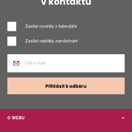
v kontaktu
Zasílat novinky z kalendáře
Zasílat nabídky zaměstnání
Zadejte
váš
e-
mail
Přihlásit k odběru
O WEBU