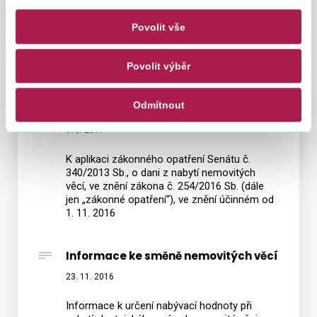
pozdějších předpisů (dále jen „zákonné
opatření“), v případě nabytí vlastnického
Povolit vše
práva k bytové jednotce v rodinném domě
Povolit výběr
Informace k aplikaci zákonného
opatření Senátu č. 340/2013 Sb., o
Odmítnout
dani z nabytí nemovitých věcí
9. 3. 2017
K aplikaci zákonného opatření Senátu č.
340/2013 Sb., o dani z nabytí nemovitých
věcí, ve znění zákona č. 254/2016 Sb. (dále
jen „zákonné opatření“), ve znění účinném od
1. 11. 2016
Informace ke směně nemovitých věcí
23. 11. 2016
Informace k určení nabývací hodnoty při