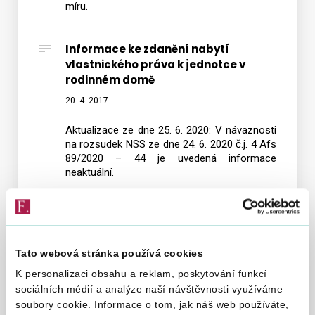
míru.
Informace ke zdanění nabytí
vlastnického práva k jednotce v
rodinném domě
20. 4. 2017
Aktualizace ze dne 25. 6. 2020: V návaznosti
na rozsudek NSS ze dne 24. 6. 2020 č.j. 4 Afs
89/2020 – 44 je uvedená informace
neaktuální.
Informace k aplikaci zákonného opatření
Senátu č. 340/2013 Sb., o dani z nabytí
nemovitých věcí, ve znění pozdějších
předpisů (dále jen „zákonné opatření“),
Tato webová stránka používá cookies
v případě nabytí vlastnického práva k bytové
jednotce v rodinném domě.
K personalizaci obsahu a reklam, poskytování funkcí
sociálních médií a analýze naší návštěvnosti využíváme
soubory cookie. Informace o tom, jak náš web používáte,
Informace k možnosti žádat o