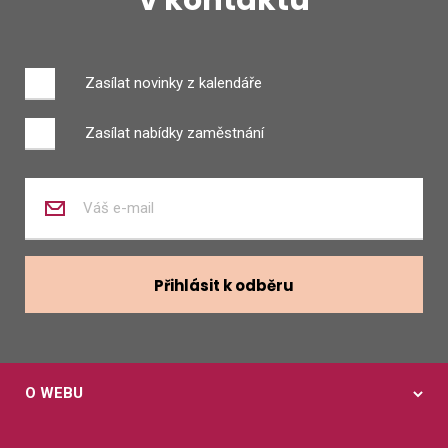
Zasílat novinky z kalendáře
Zasílat nabídky zaměstnání
Zadejte
váš
e-
mail
Přihlásit k odběru
O WEBU