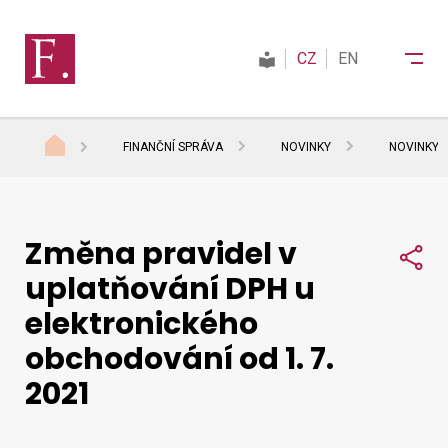
CZ
EN
FINANČNÍ SPRÁVA
NOVINKY
NOVINKY 
Finanční správa
Změna pravidel v
Daně
Sdí
uplatňování DPH u
elektronického
Mezinárodní spolupráce
obchodování od 1. 7.
2021
Kontakty