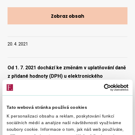
Zobraz obsah
Vyhledat na webu
20. 4. 2021
Od 1. 7. 2021 dochází ke změnám v uplatňování daně
z přidané hodnoty (DPH) u elektronického
obchodování (tzv. e-commerce). Tyto změny se
týkají pravidel pro určení členského státu zdanění a
ovlivní zejména prodejce zboží, kteří uskutečňují
Tato webová stránka používá cookies
prodeje zboží do jiných členských států EU
K personalizaci obsahu a reklam, poskytování funkcí
koncovým zákazníkům například prostřednictvím e-
sociálních médií a analýze naší návštěvnosti využíváme
shopů.
soubory cookie. Informace o tom, jak náš web používáte,