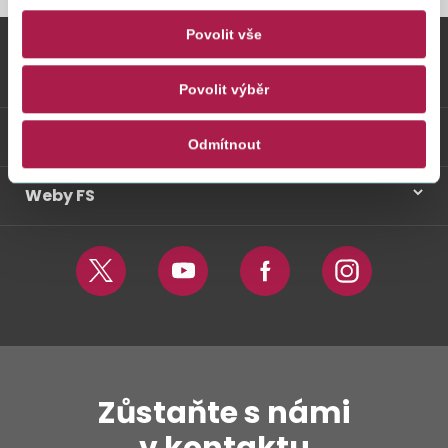
Povolit vše
Vybrané informace
Povolit výběr
Odkazy
Odmítnout
Weby FS
Twitter
Youtube
Facebook
Instagram
Zůstaňte s námi
v kontaktu