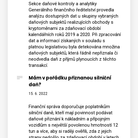
Sekce daňové kontroly a analytiky
Generálního finančního ředitelství provedla
analýzu dostupných dat u skupiny vybraných
daňových subjektů realizujících obchody s
kryptoměnami za zdaňovací období
kalendářních roků 2019 a 2020. Při zpracování
dat a informací získaných v souladu s
platnou legislativou byla detekována množina
daňových subjektů, která řádně nepřiznala či
neodvedla daň z příjmů plynoucích z těchto
transakcí.
Mám v pořádku přiznanou silniční
daň?
15. 6. 2022
Finanční správa doporučuje poplatníkům
silniční daně, kteří mají povinnost podávat
daňové přiznání k nákladním a přípojným
vozidlům s největší povolenou hmotností 12
tun a více, aby si raději ověřili, zda z jejich
strany nedošlo za zdaňovací období v letech