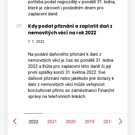
potřeba podat nejpozději v pondělí 31. ledna,
které je zároveň i posledním dnem pro
zaplacení daně.
Kdy podat přiznání a zaplatit daň z
nemovitých věcí na rok 2022
7. 1. 2022
Na podání daňového přiznání k dani z
nemovitých věcí je čas do pondělí 31. ledna
2022 a lhůta pro zaplacení této daně či její
první splátky končí 31. května 2022. Své
daňové přiznání nebo jakékoliv jiné dotazy k
dani z nemovitých věcí může veřejnost
konzultovat přímo se zaměstnanci Finanční
správy na telefonních linkách.
Předchozí
Další
4
2023
2022
2021
2020
2019
2018
2017