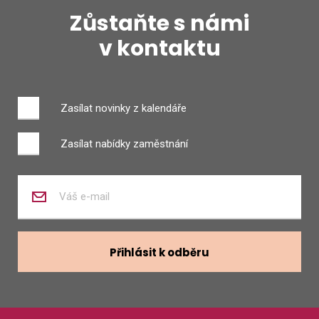
Zůstaňte s námi
v kontaktu
Zasílat novinky z kalendáře
Zasílat nabídky zaměstnání
Zadejte
váš
e-
mail
Přihlásit k odběru