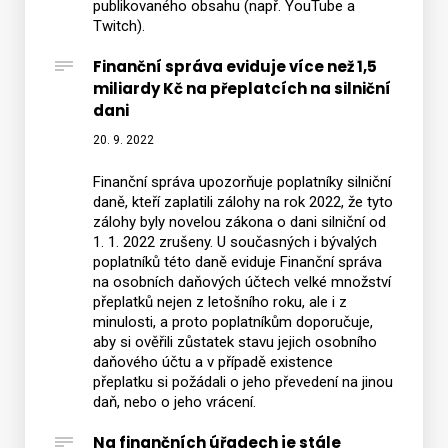
publikovaného obsahu (např. YouTube a
Twitch).
Finanční správa eviduje více než 1,5
miliardy Kč na přeplatcích na silniční
dani
20. 9. 2022
Finanční správa upozorňuje poplatníky silniční
daně, kteří zaplatili zálohy na rok 2022, že tyto
zálohy byly novelou zákona o dani silniční od
1. 1. 2022 zrušeny. U současných i bývalých
poplatníků této daně eviduje Finanční správa
na osobních daňových účtech velké množství
přeplatků nejen z letošního roku, ale i z
minulosti, a proto poplatníkům doporučuje,
aby si ověřili zůstatek stavu jejich osobního
daňového účtu a v případě existence
přeplatku si požádali o jeho převedení na jinou
daň, nebo o jeho vrácení.
Na finančních úřadech je stále