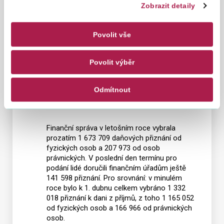
ekonomicky zasažené šířením koronaviru. O
Zobrazit detaily
kompenzační bonus mohli žádat OSVČ,
společníci s. r. o. a dohodáři, jejichž tržby
poklesly minimálně o 30 % oproti
Povolit vše
srovnávacímu období. Finanční správa za
tato období vyřídila celkem 140 280 žádostí a
vyplatila bonusy v hodnotě 4 125 302 802 Kč.
Povolit výběr
Finanční správa dosud vybrala 1 881
Odmítnout
682 daňových přiznání
4. 4. 2022
Finanční správa v letošním roce vybrala
prozatím 1 673 709 daňových přiznání od
fyzických osob a 207 973 od osob
právnických. V poslední den termínu pro
podání lidé doručili finančním úřadům ještě
141 598 přiznání. Pro srovnání: v minulém
roce bylo k 1. dubnu celkem vybráno 1 332
018 přiznání k dani z příjmů, z toho 1 165 052
od fyzických osob a 166 966 od právnických
osob.