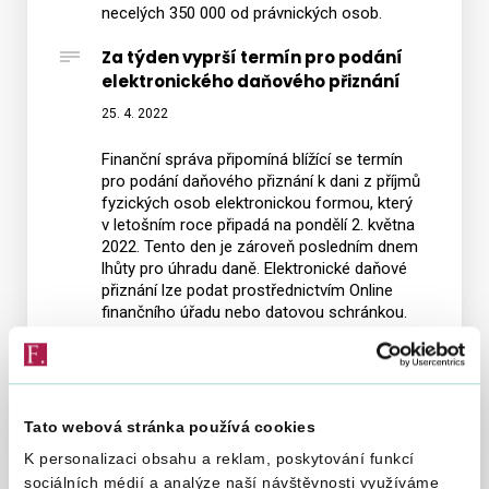
necelých 350 000 od právnických osob.
Za týden vyprší termín pro podání
elektronického daňového přiznání
25. 4. 2022
Finanční správa připomíná blížící se termín
pro podání daňového přiznání k dani z příjmů
fyzických osob elektronickou formou, který
v letošním roce připadá na pondělí 2. května
2022. Tento den je zároveň posledním dnem
lhůty pro úhradu daně. Elektronické daňové
přiznání lze podat prostřednictvím Online
finančního úřadu nebo datovou schránkou.
Finanční správa začíná rozesílat
složenky pro zaplacení daně z
nemovitých věcí
Tato webová stránka používá cookies
21. 4. 2022
K personalizaci obsahu a reklam, poskytování funkcí
Celkem 2,8 mil. obálek se složenkami na
sociálních médií a analýze naší návštěvnosti využíváme