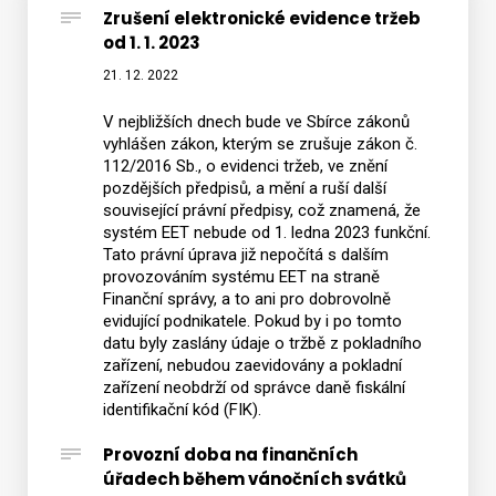
Zrušení elektronické evidence tržeb
od 1. 1. 2023
Vyhledat na webu
21. 12. 2022
V nejbližších dnech bude ve Sbírce zákonů
vyhlášen zákon, kterým se zrušuje zákon č.
112/2016 Sb., o evidenci tržeb, ve znění
pozdějších předpisů, a mění a ruší další
související právní předpisy, což znamená, že
systém EET nebude od 1. ledna 2023 funkční.
Tato právní úprava již nepočítá s dalším
provozováním systému EET na straně
Finanční správy, a to ani pro dobrovolně
evidující podnikatele. Pokud by i po tomto
datu byly zaslány údaje o tržbě z pokladního
zařízení, nebudou zaevidovány a pokladní
zařízení neobdrží od správce daně fiskální
identifikační kód (FIK).
Provozní doba na finančních
úřadech během vánočních svátků