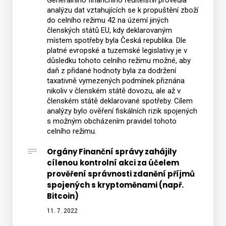
Generálního finančního ředitelství provedla
analýzu dat vztahujících se k propuštění zboží
do celního režimu 42 na území jiných
členských států EU, kdy deklarovaným
místem spotřeby byla Česká republika. Dle
platné evropské a tuzemské legislativy je v
důsledku tohoto celního režimu možné, aby
daň z přidané hodnoty byla za dodržení
taxativně vymezených podmínek přiznána
nikoliv v členském státě dovozu, ale až v
členském státě deklarované spotřeby. Cílem
analýzy bylo ověření fiskálních rizik spojených
s možným obcházením pravidel tohoto
celního režimu.
Orgány Finanční správy zahájily
cílenou kontrolní akci za účelem
prověření správnosti zdanění příjmů
spojených s kryptoměnami (např.
Bitcoin)
11. 7. 2022