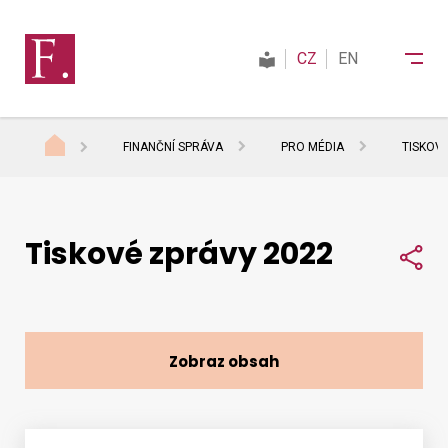
CZ
EN
FINANČNÍ SPRÁVA
PRO MÉDIA
TISKOV
Finanční správa
Tiskové zprávy 2022
Daně
Sdí
Mezinárodní spolupráce
Zobraz obsah
Kontakty