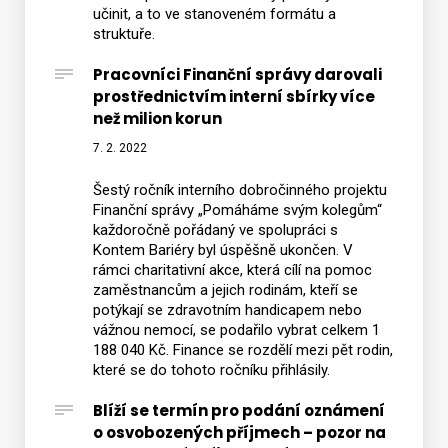
učinit, a to ve stanoveném formátu a
struktuře.
Pracovníci Finanční správy darovali
prostřednictvím interní sbírky více
než milion korun
7. 2. 2022
Šestý ročník interního dobročinného projektu
Finanční správy „Pomáháme svým kolegům“
každoročně pořádaný ve spolupráci s
Kontem Bariéry byl úspěšně ukončen. V
rámci charitativní akce, která cílí na pomoc
zaměstnancům a jejich rodinám, kteří se
potýkají se zdravotním handicapem nebo
vážnou nemocí, se podařilo vybrat celkem 1
188 040 Kč. Finance se rozdělí mezi pět rodin,
které se do tohoto ročníku přihlásily.
Blíží se termín pro podání oznámení
o osvobozených příjmech – pozor na