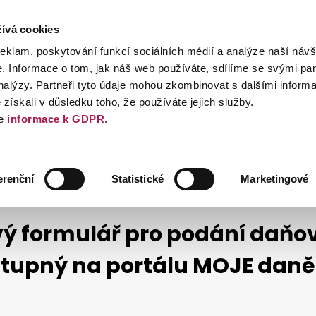
ívá cookies
Daně
Mezinárodní spolupráce
Kont
reklam, poskytování funkcí sociálních médií a analýze naší návš
 Informace o tom, jak náš web používáte, sdílíme se svými par
analýzy. Partneři tyto údaje mohou zkombinovat s dalšími inform
é získali v důsledku toho, že používáte jejich služby.
e
informace k GDPR
.
TISKOVÉ ZPRÁVY
TISKOVÉ ZPRÁVY 2022
STUPNÝ NA PORTÁLU MOJE DANĚ
erenční
Statistické
Marketingové
ý formulář pro podání daňov
tupný na portálu MOJE daně