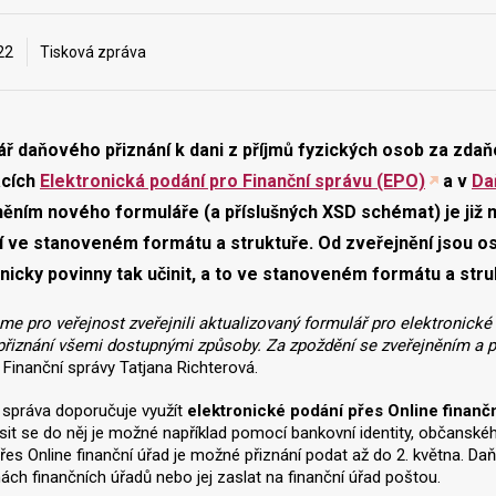
22
Tisková zpráva
ř daňového přiznání k dani z příjmů fyzických osob za zda
acích
Elektronická podání pro Finanční správu (EPO)
a v
Da
ěním nového formuláře (a příslušných XSD schémat) je již
í ve stanoveném formátu a struktuře. Od zveřejnění jsou o
nicky povinny tak učinit, a to ve stanoveném formátu a stru
me pro veřejnost zveřejnili aktualizovaný formulář pro elektronické
přiznání všemi dostupnými způsoby. Za zpoždění se zveřejněním a 
a Finanční správy Tatjana Richterová.
 správa doporučuje využít
elektronické podání přes Online finanč
lásit se do něj je možné například pomocí bankovní identity, občans
řes Online finanční úřad je možné přiznání podat až do 2. května. Da
ách finančních úřadů nebo jej zaslat na finanční úřad poštou.