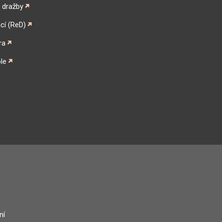
é dražby
cí (ReD)
ra
le
gram
ní