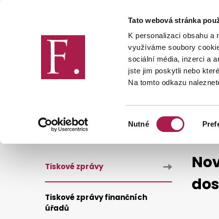
Tato webová stránka použ
Finanční správa
K personalizaci obsahu a 
využíváme soubory cookie.
sociální média, inzerci a 
jste jim poskytli nebo kter
Na tomto odkazu naleznet
FINANČNÍ SPRÁVA
PRO MÉDIA
NOVÝ FORMULÁŘ PRO PODÁNÍ DAŇOVÉHO PŘIZNÁNÍ JE DO
Výběr
Nutné
Pref
souhlasu
Nov
Tiskové zprávy
dos
Tiskové zprávy finančních
úřadů