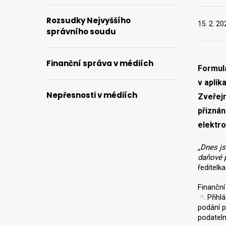
Rozsudky Nejvyššího
15. 2. 20
správního soudu
Finanční správa v médiích
Formulá
v aplik
Nepřesnosti v médiích
Zveřejn
přiznán
elektro
„Dnes js
daňové 
ředitelk
Finanční
. Přih
podání p
podateln