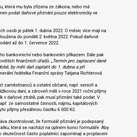
, která mu byla zřízena ze zákona, nebo má
nen podat daňové přiznání pouze elektronicky ve
ých osob je pátek 1. dubna 2022. O měsíc více mají na
prodloužena do pondělí 2. května 2022. Pokud daňové
odání až do 1. července 2022.
ho bankovnictví nebo bankovním příkazem. Dále pak
ištích finančních úřadů.
„Termín pro zaplacení daně
obě, by měli daň zaplatit do 1. dubna a při
erální ředitelka Finanční správy Tatjana Richterová.
st zaměstnanců a ostatní občané, např. senioři a
ážkovou daní, a zároveň měli v roce 2021 roční příjmy
k v daňové ztrátě, pak musí přiznání také podat. V
např. ze samostatné činnosti, nájmu, kapitálových
 tyto příjmy přesáhnou částku 6 000 Kč.
ráva zkontrolovat, že formulář přiznání je podepsaný
platku, která se nachází na úplném konci formuláře. Aby
o skutečnost často poplatníci zapomínají a proplacení