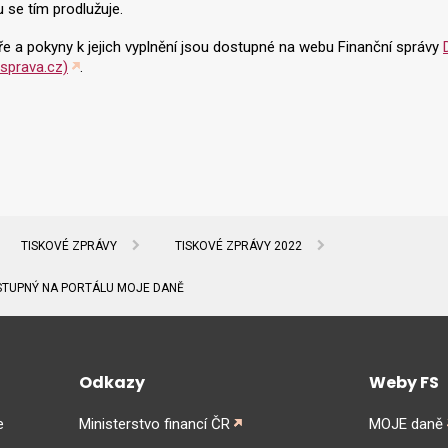
u se tím prodlužuje.
e a pokyny k jejich vyplnění jsou dostupné na webu Finanční správy
isprava.cz)
.
TISKOVÉ ZPRÁVY
TISKOVÉ ZPRÁVY 2022
STUPNÝ NA PORTÁLU MOJE DANĚ
Odkazy
Weby FS
e
Ministerstvo financí ČR
MOJE daně