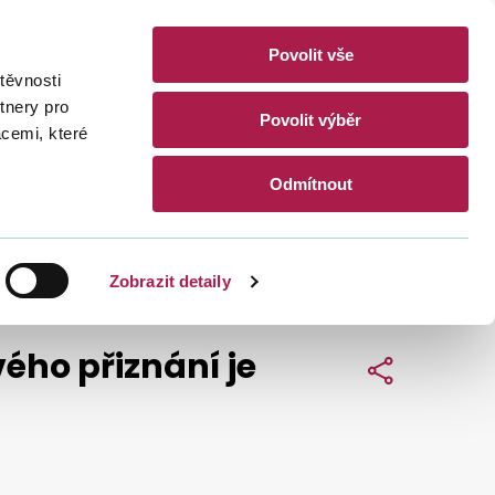
Povolit vše
akty
těvnosti
CZ
EN
tnery pro
Povolit výběr
acemi, které
Hledat
Odmítnout
Zobrazit detaily
ého přiznání je
Sdílet