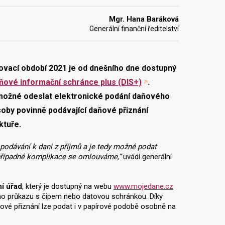
Mgr. Hana Baráková
Generální finanční ředitelství
ňovací období 2021 je od dnešního dne dostupný
ňové informační schránce plus (DIS+)
.
 možné odeslat elektronické podání daňového
soby povinně podávající daňové přiznání
ktuře.
 podávání k dani z příjmů a je tedy možné podat
případné komplikace se omlouváme,“
uvádí generální
ní úřad
, který je dostupný na webu
www.mojedane.cz
kého průkazu s čipem nebo datovou schránkou. Díky
ňové přiznání lze podat i v papírové podobě osobně na