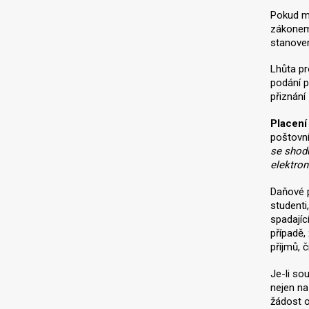
Pokud má
zákonem 
stanove
Lhůta p
podání p
přiznání
Placení
poštovní
se shodu
elektron
Daňové p
studenti
spadajíc
případě,
příjmů, 
Je-li so
nejen na
žádost o