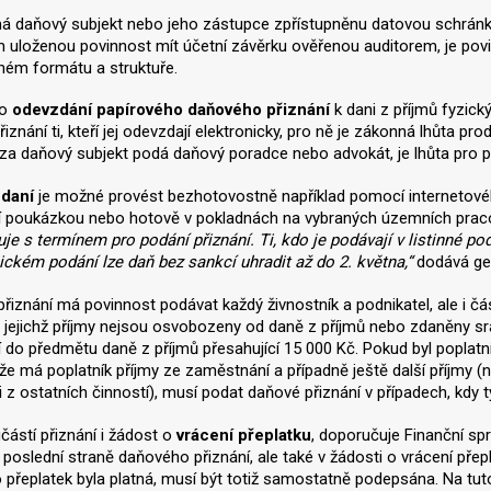
 daňový subjekt nebo jeho zástupce zpřístupněnu datovou schránku
uloženou povinnost mít účetní závěrku ověřenou auditorem, je povi
ném formátu a struktuře.
ro
odevzdání papírového daňového přiznání
k dani z příjmů fyzick
řiznání ti, kteří jej odevzdají elektronicky, pro ně je zákonná lhůta 
 za daňový subjekt podá daňový poradce nebo advokát, je lhůta pro p
 daní
je možné provést bezhotovostně například pomocí internetové
 poukázkou nebo hotově v pokladnách na vybraných územních pracov
je s termínem pro podání přiznání. Ti, kdo je podávají v listinné pod
ickém podání lze daň bez sankcí uhradit až do 2. května,“
dodává gen
řiznání má povinnost podávat každý živnostník a podnikatel, ale i čá
, jejichž příjmy nejsou osvobozeny od daně z příjmů nebo zdaněny sr
í do předmětu daně z příjmů přesahující 15 000 Kč. Pokud byl poplatní
 že má poplatník příjmy ze zaměstnání a případně ještě další příjmy (
či z ostatních činností), musí podat daňové přiznání v případech, kdy
učástí přiznání i žádost o
vrácení přeplatku
, doporučuje Finanční sp
 poslední straně daňového přiznání, ale také v žádosti o vrácení pře
 přeplatek byla platná, musí být totiž samostatně podepsána. Na tut