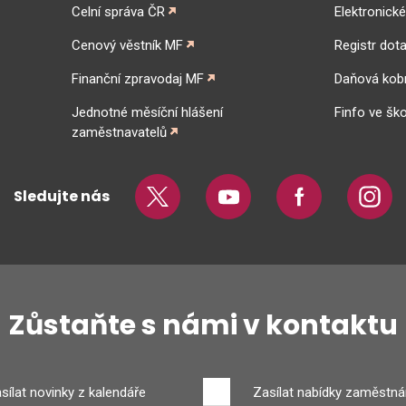
Celní správa ČR
Elektronick
Cenový věstník MF
Registr dota
Finanční zpravodaj MF
Daňová kob
Jednotné měsíční hlášení
Finfo ve ško
zaměstnavatelů
Sledujte nás
Twitter
Youtube
Facebook
Insta
Zůstaňte s námi v kontaktu
sílat novinky z kalendáře
Zasílat nabídky zaměstná