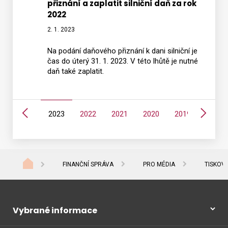
přiznání a zaplatit silniční daň za rok
2022
2. 1. 2023
Na podání daňového přiznání k dani silniční je
čas do úterý 31. 1. 2023. V této lhůtě je nutné
daň také zaplatit.
Předchozí
Další
5
2024
2023
2022
2021
2020
2019
2018
FINANČNÍ SPRÁVA
PRO MÉDIA
TISKOV
Vybrané informace