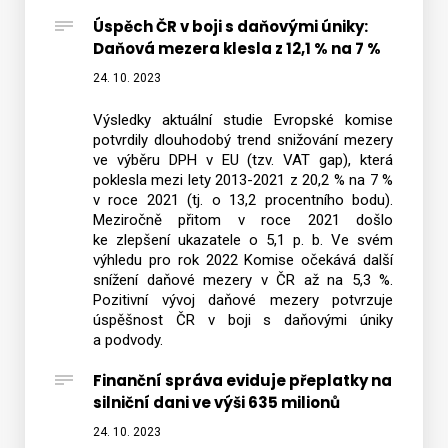
Úspěch ČR v boji s daňovými úniky:
Daňová mezera klesla z 12,1 % na 7 %
24. 10. 2023
Výsledky aktuální studie Evropské komise
potvrdily dlouhodobý trend snižování mezery
ve výběru DPH v EU (tzv. VAT gap), která
poklesla mezi lety 2013-2021 z 20,2 % na 7 %
v roce 2021 (tj. o 13,2 procentního bodu).
Meziročně přitom v roce 2021 došlo
ke zlepšení ukazatele o 5,1 p. b. Ve svém
výhledu pro rok 2022 Komise očekává další
snížení daňové mezery v ČR až na 5,3 %.
Pozitivní vývoj daňové mezery potvrzuje
úspěšnost ČR v boji s daňovými úniky
a podvody.
Finanční správa eviduje přeplatky na
silniční dani ve výši 635 milionů
24. 10. 2023