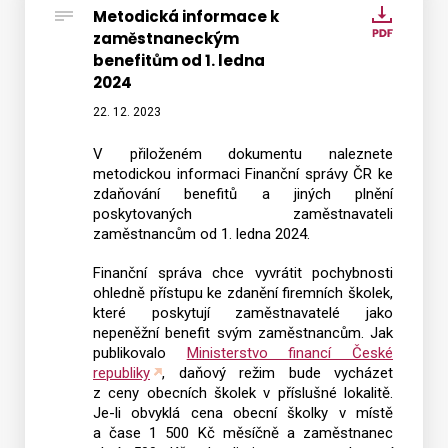
Metodická informace k
Metod
zaměstnaneckým
infor
benefitům od 1. ledna
k
Vyhledat na webu
2024
zaměs
22. 12. 2023
benef
od
V přiloženém dokumentu naleznete
1.
metodickou informaci Finanční správy ČR ke
ledna
zdaňování benefitů a jiných plnění
poskytovaných zaměstnavateli
2024
zaměstnancům od 1. ledna 2024.
Finanční správa chce vyvrátit pochybnosti
ohledně přístupu ke zdanění firemních školek,
které poskytují zaměstnavatelé jako
nepeněžní benefit svým zaměstnancům. Jak
publikovalo
Ministerstvo financí České
republiky
, daňový režim bude vycházet
z ceny obecních školek v příslušné lokalitě.
Je-li obvyklá cena obecní školky v místě
a čase 1 500 Kč měsíčně a zaměstnanec