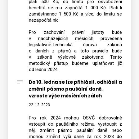
platí 500 Kč, do limitu pro osvobození
benefitů se mu započítá 1 000 Kč. Platí-li
zaměstnanec 1 500 Kč a více, do limitu se
nezapočítá nic.
Pro zachování právní jistoty bude
v nadcházejících měsících provedena
legislativně-technická úprava zákona
o daních z příjmů a toto pravidlo bude
v zákoně výslovně zakotveno. Tento
metodický přístup budeme uplatňovat již
od ledna 2024.
Do 10. ledna se lze přihlásit, odhlásit a
změnit pásmo paušální daně,
vzroste výše měsíčních záloh
22. 12. 2023
Pro rok 2024 mohou OSVČ dobrovolně
vstoupit do paušálního režimu, vystoupit z
něj, změnit pásmo paušální daně nebo
mohou změnit výši daně za rok 2023 do