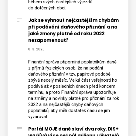
během svých častějších výjezdů
do dotčených obcí.
Jak se vyhnout nejčastějším chybám
při podávání daňového přiznání a na
jaké změny platné od roku 2022
nezapomenout?
8. 3. 2023
Finanční správa připomíná poplatníkům daně
z příjmů fyzických osob, že na podání
daňového přiznání v tzv. papírové podobě
zbývá necelý měsíc. Velká část veřejnosti ho
podává až v posledních dnech před koncem
termínu, a proto Finanční správa upozorňuje
na změny a novinky platné pro přiznání za rok
2022 a na nejčastější chyby daňových
poplatníků, aby měli dostatek času se jim
vyvarovat.
Portál MOJE daně slaví dva roky. DIS+
využívá více než půl milionu uživatelů