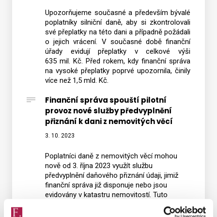
Upozorňujeme současné a především bývalé
poplatníky silniční daně, aby si zkontrolovali
své přeplatky na této dani a případně požádali
o jejich vrácení. V současné době finanční
úřady evidují přeplatky v celkové výši
635 mil. Kč. Před rokem, kdy finanční správa
na vysoké přeplatky poprvé upozornila, činily
více než 1,5 mld. Kč.
Finanční správa spouští pilotní
provoz nové služby předvyplnění
přiznání k dani z nemovitých věcí
3. 10. 2023
Poplatníci daně z nemovitých věcí mohou
nově od 3. října 2023 využít službu
předvyplnění daňového přiznání údaji, jimiž
finanční správa již disponuje nebo jsou
evidovány v katastru nemovitostí. Tuto
v pilotním provozu nově spuštěnou službu
mohou využít pouze uživatelé daňové