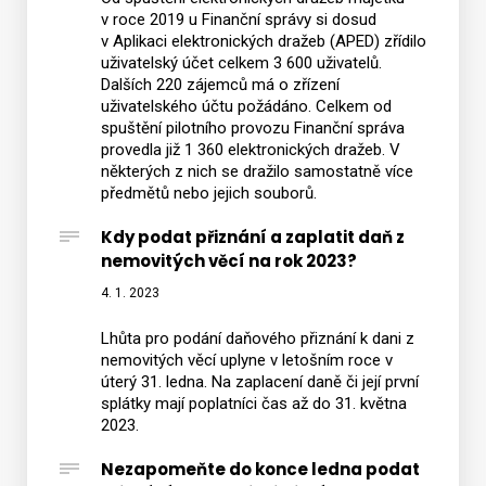
v roce 2019 u Finanční správy si dosud
v Aplikaci elektronických dražeb (APED) zřídilo
uživatelský účet celkem 3 600 uživatelů.
Dalších 220 zájemců má o zřízení
uživatelského účtu požádáno. Celkem od
spuštění pilotního provozu Finanční správa
provedla již 1 360 elektronických dražeb. V
některých z nich se dražilo samostatně více
předmětů nebo jejich souborů.
Kdy podat přiznání a zaplatit daň z
nemovitých věcí na rok 2023?
4. 1. 2023
Lhůta pro podání daňového přiznání k dani z
nemovitých věcí uplyne v letošním roce v
úterý 31. ledna. Na zaplacení daně či její první
splátky mají poplatníci čas až do 31. května
2023.
Nezapomeňte do konce ledna podat