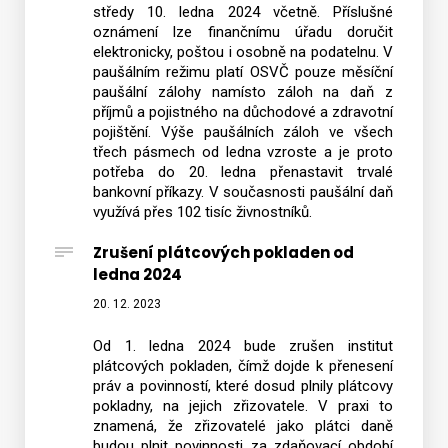
středy 10. ledna 2024 včetně. Příslušné
oznámení lze finančnímu úřadu doručit
elektronicky, poštou i osobně na podatelnu. V
paušálním režimu platí OSVČ pouze měsíční
paušální zálohy namísto záloh na daň z
příjmů a pojistného na důchodové a zdravotní
pojištění. Výše paušálních záloh ve všech
třech pásmech od ledna vzroste a je proto
potřeba do 20. ledna přenastavit trvalé
bankovní příkazy. V současnosti paušální daň
využívá přes 102 tisíc živnostníků.
Zrušení plátcových pokladen od
ledna 2024
20. 12. 2023
Od 1. ledna 2024 bude zrušen institut
plátcových pokladen, čímž dojde k přenesení
práv a povinností, které dosud plnily plátcovy
pokladny, na jejich zřizovatele. V praxi to
znamená, že zřizovatelé jako plátci daně
budou plnit povinnosti za zdaňovací období