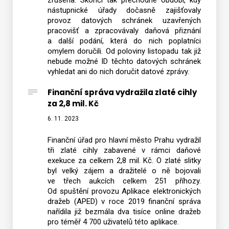
nástupnické úřady dočasně zajišťovaly
provoz datových schránek uzavřených
pracovišť a zpracovávaly daňová přiznání
a další podání, která do nich poplatníci
omylem doručili. Od poloviny listopadu tak již
nebude možné ID těchto datových schránek
vyhledat ani do nich doručit datové zprávy.
Finanční správa vydražila zlaté cihly
za 2,8 mil. Kč
6. 11. 2023
Finanční úřad pro hlavní město Prahu vydražil
tři zlaté cihly zabavené v rámci daňové
exekuce za celkem 2,8 mil. Kč. O zlaté slitky
byl velký zájem a dražitelé o ně bojovali
ve třech aukcích celkem 251 příhozy.
Od spuštění provozu Aplikace elektronických
dražeb (APED) v roce 2019 finanční správa
nařídila již bezmála dva tisíce online dražeb
pro téměř 4 700 uživatelů této aplikace.