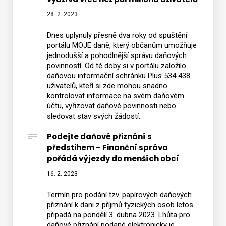
28. 2. 2023
Dnes uplynuly přesně dva roky od spuštění
portálu MOJE daně, který občanům umožňuje
jednodušší a pohodlnější správu daňových
povinností. Od té doby si v portálu založilo
daňovou informační schránku Plus 534 438
uživatelů, kteří si zde mohou snadno
kontrolovat informace na svém daňovém
účtu, vyřizovat daňové povinnosti nebo
sledovat stav svých žádostí.
Podejte daňové přiznání s
předstihem – Finanční správa
pořádá výjezdy do menších obcí
16. 2. 2023
Termín pro podání tzv. papírových daňových
přiznání k dani z příjmů fyzických osob letos
připadá na pondělí 3. dubna 2023. Lhůta pro
daňové přiznání podané elektronicky je