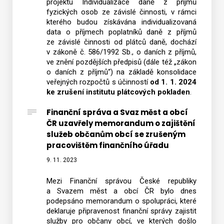
projektu Individualizace daně z příjmů
fyzických osob ze závislé činnosti, v rámci
kterého budou získávána individualizovaná
data o příjmech poplatníků daně z příjmů
ze závislé činnosti od plátců daně, dochází
v zákoně č. 586/1992 Sb., o daních z příjmů,
ve znění pozdějších předpisů (dále též „zákon
o daních z příjmů“) na základě konsolidace
veřejných rozpočtů s účinností
od 1. 1. 2024
ke zrušení institutu plátcových pokladen
.
Finanční správa a Svaz měst a obcí
ČR uzavřely memorandum o zajištění
služeb občanům obcí se zrušeným
pracovištěm finančního úřadu
9. 11. 2023
Mezi Finanční správou České republiky
a Svazem měst a obcí ČR bylo dnes
podepsáno memorandum o spolupráci, které
deklaruje připravenost finanční správy zajistit
služby pro občany obcí, ve kterých došlo