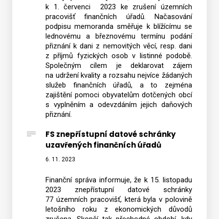
k 1. červenci 2023 ke zrušení územních
pracovišť finančních úřadů. Načasování
podpisu memoranda směřuje k blížícímu se
lednovému a březnovému termínu podání
přiznání k dani z nemovitých věcí, resp. dani
z příjmů fyzických osob v listinné podobě.
Společným cílem je deklarovat zájem
na udržení kvality a rozsahu nejvíce žádaných
služeb finančních úřadů, a to zejména
zajištění pomoci obyvatelům dotčených obcí
s vyplněním a odevzdáním jejich daňových
přiznání.
FS znepřístupní datové schránky
uzavřených finančních úřadů
6. 11. 2023
Finanční správa informuje, že k 15. listopadu
2023 znepřístupní datové schránky
77 územních pracovišť, která byla v polovině
letošního roku z ekonomických důvodů
zrušena. Skončí tak přechodné období, kdy