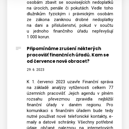
osobám zbavit se souvisejících nedoplatků
na úrocích, penále či pokutách. Vedle toho
dlužníkům fyzickým i právnickým osobám
ze zákona zaniknou drobné nedoplatky
na dani a příslušenství, pokud v součtu
u jednoho finančního úřadu nepřevyšují
1 000 korun.
Připomínáme zrušení některých
pracovišť finančních úřadů. Kam se
od července nově obracet?
29. 6. 2023
K 1. červenci 2023 uzavře Finanční správa
na základě analýzy vytíženosti celkem 77
územních pracovišť. Jejich agendu v plném
rozsahu převezmou zpravidla nejbližší
finanční úřady v daném regionu. Pro
komunikaci s finančním úřadem bude tedy
nutné používat nové telefonické kontakty, e-
maily a datové schránky. Všechny potřebné
údaje občané naleznou na internetových