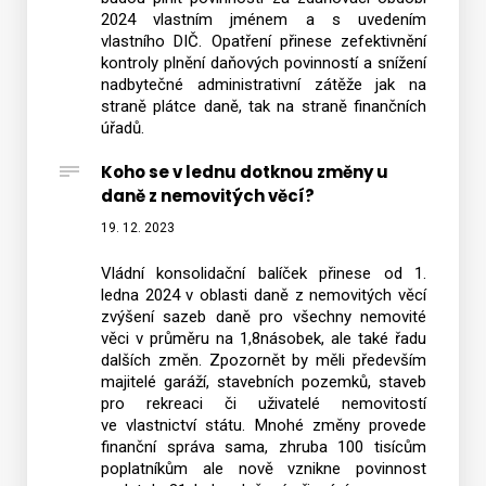
2024 vlastním jménem a s uvedením
vlastního DIČ. Opatření přinese zefektivnění
kontroly plnění daňových povinností a snížení
nadbytečné administrativní zátěže jak na
straně plátce daně, tak na straně finančních
úřadů.
Koho se v lednu dotknou změny u
daně z nemovitých věcí?
19. 12. 2023
Vládní konsolidační balíček přinese od 1.
ledna 2024 v oblasti daně z nemovitých věcí
zvýšení sazeb daně pro všechny nemovité
věci v průměru na 1,8násobek, ale také řadu
dalších změn. Zpozornět by měli především
majitelé garáží, stavebních pozemků, staveb
pro rekreaci či uživatelé nemovitostí
ve vlastnictví státu. Mnohé změny provede
finanční správa sama, zhruba 100 tisícům
poplatníkům ale nově vznikne povinnost