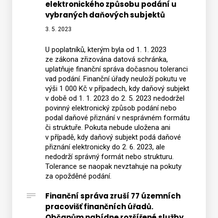
elektronického způsobu podání u
vybraných daňových subjektů
3. 5. 2023
U poplatníků, kterým byla od 1. 1. 2023
ze zákona zřizována datová schránka,
uplatňuje finanční správa dočasnou toleranci
vad podání. Finanční úřady neuloží pokutu ve
výši 1 000 Kč v případech, kdy daňový subjekt
v době od 1. 1. 2023 do 2. 5. 2023 nedodržel
povinný elektronický způsob podání nebo
podal daňové přiznání v nesprávném formátu
či struktuře. Pokuta nebude uložena ani
v případě, kdy daňový subjekt podá daňové
přiznání elektronicky do 2. 6. 2023, ale
nedodrží správný formát nebo strukturu.
Tolerance se naopak nevztahuje na pokuty
za opožděné podání.
Finanční správa zruší 77 územních
pracovišť finančních úřadů.
Občanům nabídne rozšířené služby