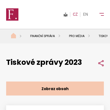
CZ
EN
FINANČNÍ SPRÁVA
PRO MÉDIA
TISKOV
Finanční správa
Tiskové zprávy 2023
Daně
Sdí
Mezinárodní spolupráce
Zobraz obsah
Kontakty