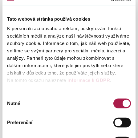
informační schránky DIS+ na
portálu MOJE
daně
.
Tato webová stránka používá cookies
Přes čtyři miliony korun naspořené
K personalizaci obsahu a reklam, poskytování funkcí
tisícem účastníků II. důchodového
pilíře zbývají k vyzvednutí do konce
sociálních médií a analýze naší návštěvnosti využíváme
roku
soubory cookie. Informace o tom, jak náš web používáte,
sdílíme se svými partnery pro sociální média, inzerci a
26. 7. 2023
analýzy. Partneři tyto údaje mohou zkombinovat s
Nevyzvednuté naspořené prostředky mohou
dalšími informacemi, které jste jim poskytli nebo které
být bývalému účastníkovi II. pilíře
získali v důsledku toho, že používáte jejich služby.
důchodového spoření vyplaceny na základě
Na tomto odkazu naleznete
informace k GDPR
.
jednoduché žádosti o vrácení přeplatku,
kterou podá u svého finančního úřadu. O
vyplacení úspor si však mohou zažádat jen
Výběr
do konce roku 2023.
Nutné
souhlasu
Letos bylo podáno rekordních 2,9
milionu přiznání k dani z příjmů
Preferenční
4. 7. 2023