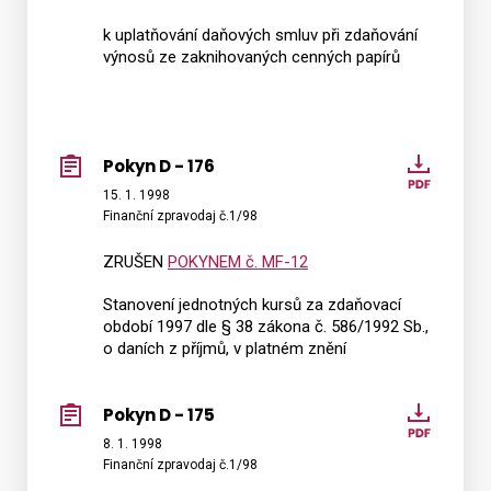
k uplatňování daňových smluv při zdaňování
výnosů ze zaknihovaných cenných papírů
Pokyn D - 176
Pokyn
D
15. 1. 1998
Finanční zpravodaj č.1/98
-
176
ZRUŠEN
POKYNEM č. MF-12
Stanovení jednotných kursů za zdaňovací
období 1997 dle § 38 zákona č. 586/1992 Sb.,
o daních z příjmů, v platném znění
Pokyn D - 175
Pokyn
D
8. 1. 1998
Finanční zpravodaj č.1/98
-