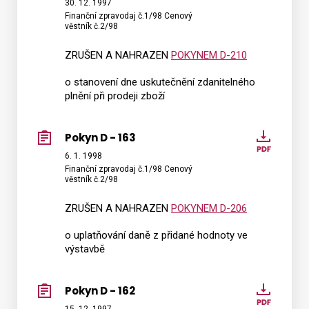
D
30. 12. 1997
Finanční zpravodaj č.1/98 Cenový
-
věstník č.2/98
164
ZRUŠEN A NAHRAZEN
POKYNEM D-210
o stanovení dne uskutečnění zdanitelného
plnění při prodeji zboží
Pokyn D - 163
Pokyn
D
6. 1. 1998
Finanční zpravodaj č.1/98 Cenový
-
věstník č.2/98
163
ZRUŠEN A NAHRAZEN
POKYNEM D-206
o uplatňování daně z přidané hodnoty ve
výstavbě
Pokyn D - 162
Pokyn
D
15. 12. 1997