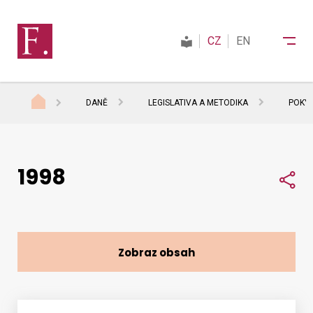
CZ
EN
DANĚ
LEGISLATIVA A METODIKA
POKYN
Finanční správa
1998
Daně
Sdí
Mezinárodní spolupráce
Zobraz obsah
Kontakty