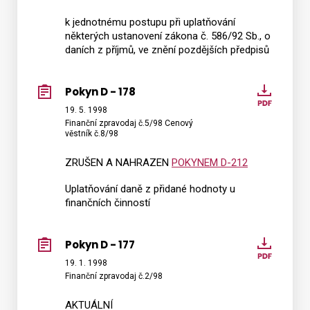
k jednotnému postupu při uplatňování
některých ustanovení zákona č. 586/92 Sb., o
daních z příjmů, ve znění pozdějších předpisů
Pokyn D - 178
Pokyn
D
19. 5. 1998
Finanční zpravodaj č.5/98 Cenový
-
věstník č.8/98
178
ZRUŠEN A NAHRAZEN
POKYNEM D-212
Uplatňování daně z přidané hodnoty u
finančních činností
Pokyn D - 177
Pokyn
D
19. 1. 1998
Finanční zpravodaj č.2/98
-
177
AKTUÁLNÍ