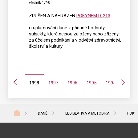
věstník 1/98
160
ZRUŠEN A NAHRAZEN
POKYNEM D-213
o uplatňování daně z přidané hodnoty
subjekty, které nejsou založeny nebo zřízeny
za účelem podnikání a v odvětví zdravotnictví,
školství a kultury
Předchozí
Další
0
1999
1998
1997
1996
1995
1994
1993
DANĚ
LEGISLATIVA A METODIKA
POKYN