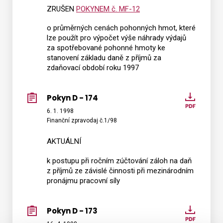
175
ZRUŠEN
POKYNEM č. MF-12
o průměrných cenách pohonných hmot, které
lze použít pro výpočet výše náhrady výdajů
za spotřebované pohonné hmoty ke
stanovení základu daně z příjmů za
zdaňovací období roku 1997
Pokyn D - 174
Pokyn
D
6. 1. 1998
Finanční zpravodaj č.1/98
-
174
AKTUÁLNÍ
k postupu při ročním zúčtování záloh na daň
z příjmů ze závislé činnosti při mezinárodním
pronájmu pracovní síly
Pokyn D - 173
Pokyn