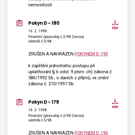
nemovitostí
Pokyn D - 180
Pokyn
D
16. 2. 1998
Finanční zpravodaj č.2/98 Cenový
-
věstník č.5/98
180
ZRUŠEN A NAHRAZEN
POKYNEM D-190
k zajištění jednotného postupu při
uplatňování § 6 odst. 9 písm. ch) zákona č.
586/1992 Sb., o daních z příjmů, ve znění
zákona č. 210/1997 Sb.
Pokyn D - 179
Pokyn
D
16. 2. 1998
Finanční zpravodaj č.2/98 Cenový
-
věstník č.5/98
179
ZRUŠEN A NAHRAZEN
POKYNEM D-190