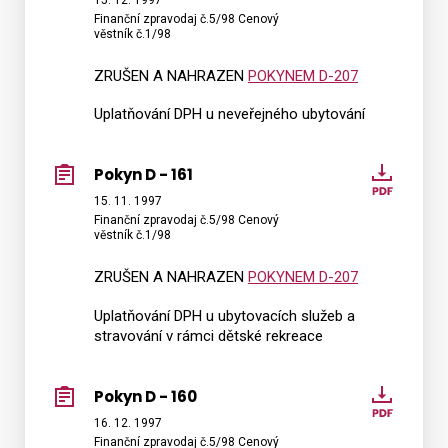
Finanční zpravodaj č.5/98 Cenový
-
věstník č.1/98
162
ZRUŠEN A NAHRAZEN
POKYNEM D-207
Uplatňování DPH u neveřejného ubytování
Pokyn D - 161
Pokyn
D
15. 11. 1997
Finanční zpravodaj č.5/98 Cenový
-
věstník č.1/98
161
ZRUŠEN A NAHRAZEN
POKYNEM D-207
Uplatňování DPH u ubytovacích služeb a
stravování v rámci dětské rekreace
Pokyn D - 160
Pokyn
D
16. 12. 1997
Finanční zpravodaj č.5/98 Cenový
-