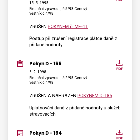
D
15. 5. 1998
Finanční zpravodaj č.5/98 Cenový
-
věstník č.4/98
167
ZRUŠEN
POKYNEM č. MF-11
Postup při zrušení registrace plátce daně z
přidané hodnoty
Pokyn D - 166
Pokyn
D
6. 2. 1998
Finanční zpravodaj č.2/98 Cenový
-
věstník č.4/98
166
ZRUŠEN A NAHRAZEN
POKYNEM D-185
Uplatňování daně z přidané hodnoty u služeb
stravovacích
Pokyn D - 164
Pokyn