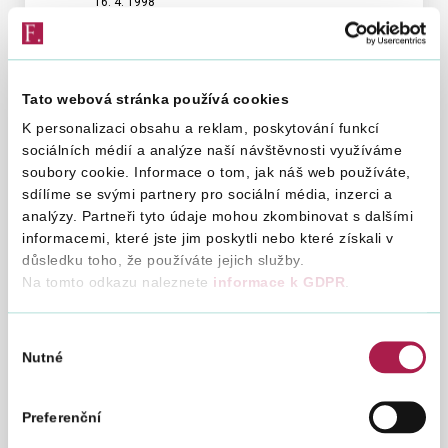
D
16. 4. 1998
Finanční zpravodaj 4/1998 Cenový
-
věstník 7/1998
173
ZRUŠEN
POKYNEM č. MF-11
Tato webová stránka používá cookies
Uplatňování daně z přidané hodnoty u
K personalizaci obsahu a reklam, poskytování funkcí
majetkového vkladu a při prodeji podniku
sociálních médií a analýze naší návštěvnosti využíváme
soubory cookie. Informace o tom, jak náš web používáte,
sdílíme se svými partnery pro sociální média, inzerci a
Pokyn D - 172
Pokyn
analýzy. Partneři tyto údaje mohou zkombinovat s dalšími
D
11. 12. 1997
informacemi, které jste jim poskytli nebo které získali v
Finanční zpravodaj č.3/98 Cenový
-
věstník č.2/98
důsledku toho, že používáte jejich služby.
172
Na tomto odkazu naleznete
informace k GDPR
.
ZRUŠEN
POKYNEM č. MF-11
Přepočet úplaty za zdanitelné plnění v cizí
Výběr
měně na českou měnu
Nutné
souhlasu
Pokyn D - 171
Pokyn
Preferenční
D
30. 12. 1997