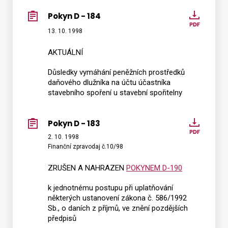
Pokyn D - 184
Pokyn
D
13. 10. 1998
Vyhledat na webu
-
AKTUÁLNÍ
184
Důsledky vymáhání peněžních prostředků
daňového dlužníka na účtu účastníka
stavebního spoření u stavební spořitelny
Pokyn D - 183
Pokyn
D
2. 10. 1998
Finanční zpravodaj č.10/98
-
183
ZRUŠEN A NAHRAZEN
POKYNEM D-190
k jednotnému postupu při uplatňování
některých ustanovení zákona č. 586/1992
Sb., o daních z příjmů, ve znění pozdějších
předpisů