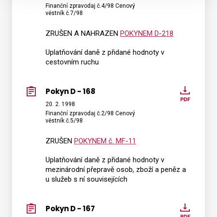
Finanční zpravodaj č.4/98 Cenový
-
věstník č.7/98
169
ZRUŠEN A NAHRAZEN
POKYNEM D-218
Uplatňování daně z přidané hodnoty v
cestovním ruchu
Pokyn D - 168
Pokyn
D
20. 2. 1998
Finanční zpravodaj č.2/98 Cenový
-
věstník č.5/98
168
ZRUŠEN
POKYNEM č. MF-11
Uplatňování daně z přidané hodnoty v
mezinárodní přepravě osob, zboží a peněz a
u služeb s ní souvisejících
Pokyn D - 167
Pokyn