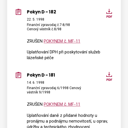
Pokyn D - 182
Pokyn
D
22. 5. 1998
Finanční zpravodaj č.7-8/98
-
Cenový věstník č.8/98
182
ZRUŠEN
POKYNEM č. MF-11
Uplatňování DPH při poskytování služeb
lázeňské péče
Pokyn D - 181
Pokyn
D
14. 6. 1998
Finanční zpravodaj 6/1998 Cenový
-
věstník 9/1998
181
ZRUŠEN
POKYNEM č. MF-11
Uplatňování daně z přidané hodnoty u
pronájmu a podnájmu nemovitostí, u oprav,
údržby a technického zhodnocení