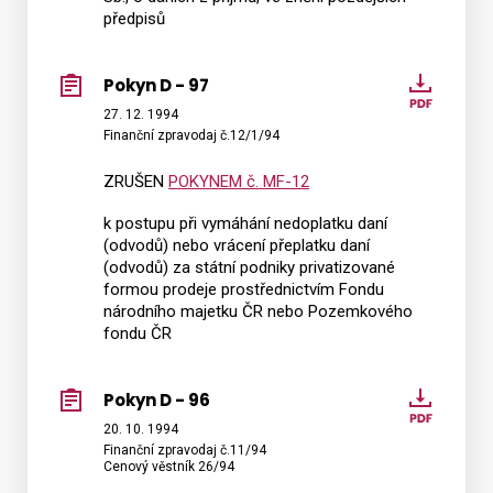
předpisů
Pokyn D - 97
Pokyn
D
27. 12. 1994
Finanční zpravodaj č.12/1/94
-
97
ZRUŠEN
POKYNEM č. MF-12
k postupu při vymáhání nedoplatku daní
(odvodů) nebo vrácení přeplatku daní
(odvodů) za státní podniky privatizované
formou prodeje prostřednictvím Fondu
národního majetku ČR nebo Pozemkového
fondu ČR
Pokyn D - 96
Pokyn
D
20. 10. 1994
Finanční zpravodaj č.11/94
-
Cenový věstník 26/94
96