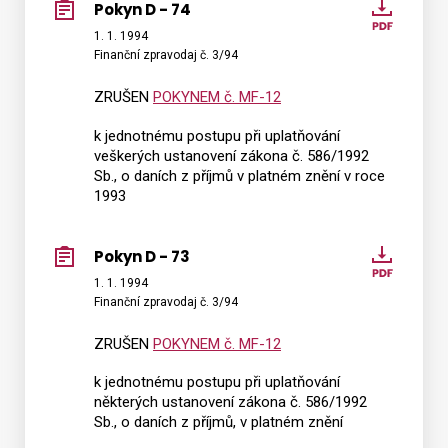
Pokyn D - 74
Pokyn
D
1. 1. 1994
Finanční zpravodaj č. 3/94
-
74
ZRUŠEN
POKYNEM č. MF-12
k jednotnému postupu při uplatňování
veškerých ustanovení zákona č. 586/1992
Sb., o daních z příjmů v platném znění v roce
1993
Pokyn D - 73
Pokyn
D
1. 1. 1994
Finanční zpravodaj č. 3/94
-
73
ZRUŠEN
POKYNEM č. MF-12
k jednotnému postupu při uplatňování
některých ustanovení zákona č. 586/1992
Sb., o daních z příjmů, v platném znění