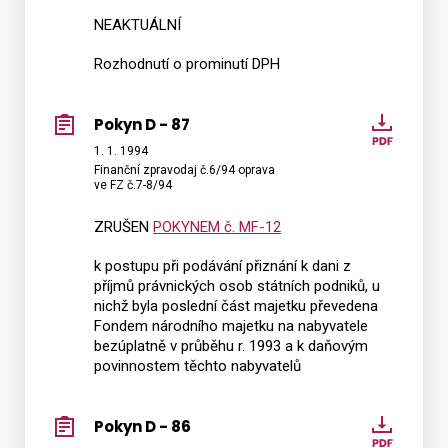
NEAKTUÁLNÍ
Rozhodnutí o prominutí DPH
Pokyn D - 87
Pokyn
D
1. 1. 1994
Finanční zpravodaj č.6/94 oprava
-
ve FZ č.7-8/94
87
ZRUŠEN
POKYNEM č. MF-12
k postupu při podávání přiznání k dani z
příjmů právnických osob státních podniků, u
nichž byla poslední část majetku převedena
Fondem národního majetku na nabyvatele
bezúplatně v průběhu r. 1993 a k daňovým
povinnostem těchto nabyvatelů
Pokyn D - 86
Pokyn