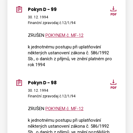
Pokyn D - 99
Pokyn
D
30. 12. 1994
Vyhledat na webu
Finanční zpravodaj č.12/1/94
-
99
ZRUŠEN
POKYNEM č. MF-12
k jednotnému postupu při uplatňování
některých ustanovení zákona č. 586/1992
Sb., o daních z příjmů, ve znění platném pro
rok 1994
Pokyn D - 98
Pokyn
D
30. 12. 1994
Finanční zpravodaj č.12/1/94
-
98
ZRUŠEN
POKYNEM č. MF-12
k jednotnému postupu při uplatňování
některých ustanovení zákona č. 586/1992
Sb., o daních z příjmů, ve znění pozdějších