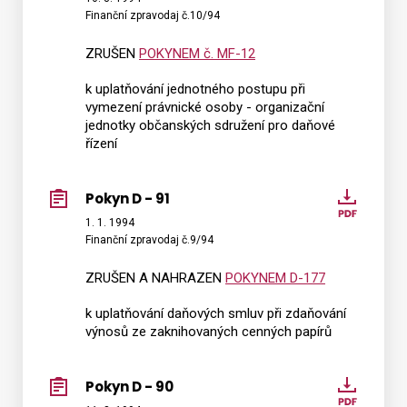
Finanční zpravodaj č.10/94
-
92
ZRUŠEN
POKYNEM č. MF-12
k uplatňování jednotného postupu při
vymezení právnické osoby - organizační
jednotky občanských sdružení pro daňové
řízení
Pokyn D - 91
Pokyn
D
1. 1. 1994
Finanční zpravodaj č.9/94
-
91
ZRUŠEN A NAHRAZEN
POKYNEM D-177
k uplatňování daňových smluv při zdaňování
výnosů ze zaknihovaných cenných papírů
Pokyn D - 90
Pokyn