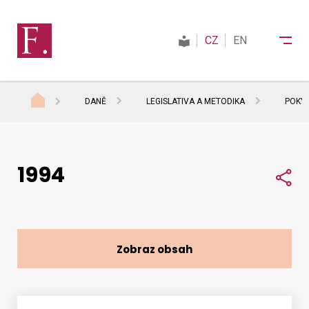
CZ
EN
DANĚ
LEGISLATIVA A METODIKA
POKYN
Finanční správa
1994
Daně
Sdí
Mezinárodní spolupráce
Zobraz obsah
Kontakty