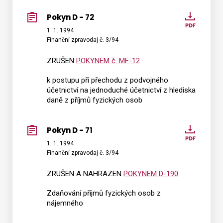
Pokyn D - 72
Pokyn
D
1. 1. 1994
Finanční zpravodaj č. 3/94
-
72
ZRUŠEN
POKYNEM č. MF-12
k postupu při přechodu z podvojného
účetnictví na jednoduché účetnictví z hlediska
daně z příjmů fyzických osob
Pokyn D - 71
Pokyn
D
1. 1. 1994
Finanční zpravodaj č. 3/94
-
71
ZRUŠEN A NAHRAZEN
POKYNEM D-190
Zdaňování příjmů fyzických osob z
nájemného