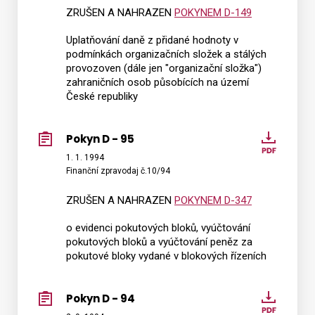
ZRUŠEN A NAHRAZEN
POKYNEM D-149
Uplatňování daně z přidané hodnoty v
podmínkách organizačních složek a stálých
provozoven (dále jen "organizační složka")
zahraničních osob působících na území
České republiky
Pokyn D - 95
Pokyn
D
1. 1. 1994
Finanční zpravodaj č.10/94
-
95
ZRUŠEN A NAHRAZEN
POKYNEM D-347
o evidenci pokutových bloků, vyúčtování
pokutových bloků a vyúčtování peněz za
pokutové bloky vydané v blokových řízeních
Pokyn D - 94
Pokyn