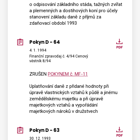
o odpisování základního stáda, tažných zvířat
a plemenných a dostihových koní pro účely
stanovení základu daně z příjmů za
zdaňovací období 1993
Pokyn D - 64
Pokyn
D
4. 1. 1994
Finanční zpravodaj č. 4/94 Cenový
-
věstník 8/94
64
ZRUŠEN
POKYNEM č. MF-11
Uplatňování daně z přidané hodnoty při
úpravě vlastnických vztahů k půdě a jinému
zemědělskému majetku a při úpravě
majetkových vztahů a vypořádání
majetkových nároků v družstvech
Pokyn D - 63
Pokyn
D
30. 12. 1993