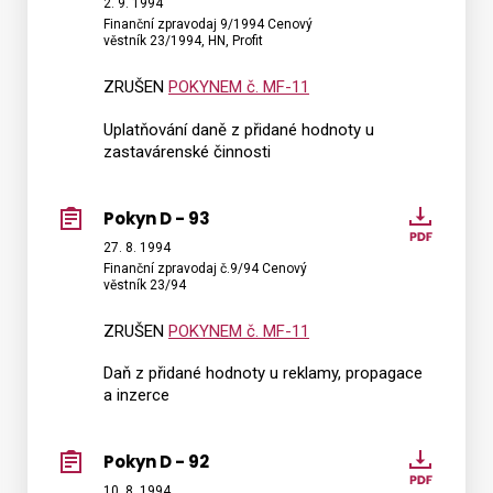
D
2. 9. 1994
Finanční zpravodaj 9/1994 Cenový
-
věstník 23/1994, HN, Profit
94
ZRUŠEN
POKYNEM č. MF-11
Uplatňování daně z přidané hodnoty u
zastavárenské činnosti
Pokyn D - 93
Pokyn
D
27. 8. 1994
Finanční zpravodaj č.9/94 Cenový
-
věstník 23/94
93
ZRUŠEN
POKYNEM č. MF-11
Daň z přidané hodnoty u reklamy, propagace
a inzerce
Pokyn D - 92
Pokyn
D
10. 8. 1994