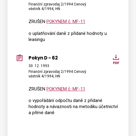
Finanční zpravodaj 2/1994 Cenový
-
věstník 4/1994, HN
63
ZRUŠEN
POKYNEM č. MF-11
o uplatňování daně z přidané hodnoty u
leasingu
Pokyn D - 62
Pokyn
D
30. 12. 1993
Finanční zpravodaj 2/1994 Cenový
-
věstník 4/1994, HN
62
ZRUŠEN
POKYNEM č. MF-11
o vypořádání odpočtu daně z přidané
hodnoty a návaznosti na metodiku účetnictví
a přímé daně