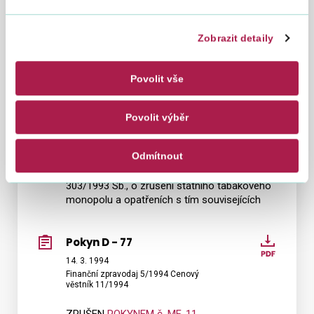
k jednotnému postupu při zdaňování příjmů
výkonných umělců
Zobrazit detaily
Pokyn D - 78
Pokyn
Povolit vše
D
9. 3. 1994
Finanční zpravodaj 5/1994 Cenový
-
věstník 11/1994
Povolit výběr
78
ZRUŠEN
POKYNEM č. MF-10
Odmítnout
Výklad k některým ustanovením zákona č.
303/1993 Sb., o zrušení státního tabákového
monopolu a opatřeních s tím souvisejících
Pokyn D - 77
Pokyn
D
14. 3. 1994
Finanční zpravodaj 5/1994 Cenový
-
věstník 11/1994
77