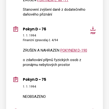
ZRUŠEN
POKYNEM č. MF-11
Stanovení zvýšení daně z dodatečného
daňového přiznání
Pokyn D - 76
Pokyn
D
1. 1. 1994
Finanční zpravodaj č. 4/94
-
76
ZRUŠEN A NAHRAZEN
POKYNEM D-190
o zdaňování příjmů fyzických osob z
pronájmu nebytových prostor
Pokyn D - 75
1. 1. 1994
NEOBSAZENO