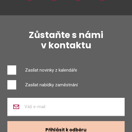
Zůstaňte s námi
v kontaktu
Zasílat novinky z kalendáře
Zasílat nabídky zaměstnání
Zadejte
váš
e-
mail
Přihlásit k odběru