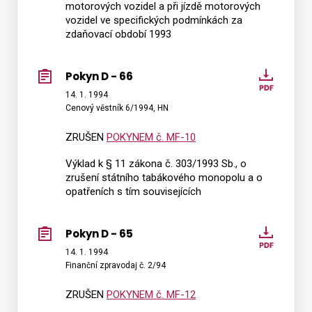
motorových vozidel a při jízdě motorových
vozidel ve specifických podmínkách za
zdaňovací období 1993
Pokyn D - 66
Pokyn
D
14. 1. 1994
Cenový věstník 6/1994, HN
-
66
ZRUŠEN
POKYNEM č. MF-10
Výklad k § 11 zákona č. 303/1993 Sb., o
zrušení státního tabákového monopolu a o
opatřeních s tím souvisejících
Pokyn D - 65
Pokyn
D
14. 1. 1994
Finanční zpravodaj č. 2/94
-
65
ZRUŠEN
POKYNEM č. MF-12