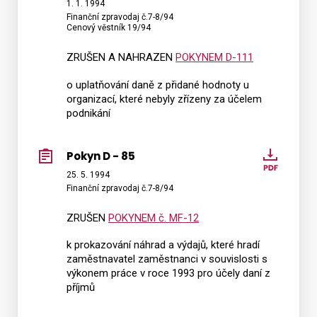
D
1. 1. 1994
Finanční zpravodaj č.7-8/94
-
Cenový věstník 19/94
86
ZRUŠEN A NAHRAZEN
POKYNEM D-111
o uplatňování daně z přidané hodnoty u
organizací, které nebyly zřízeny za účelem
podnikání
Pokyn D - 85
Pokyn
D
25. 5. 1994
Finanční zpravodaj č.7-8/94
-
85
ZRUŠEN
POKYNEM č. MF-12
k prokazování náhrad a výdajů, které hradí
zaměstnavatel zaměstnanci v souvislosti s
výkonem práce v roce 1993 pro účely daní z
příjmů