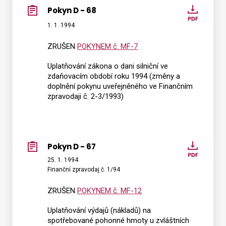
Pokyn D - 68
Pokyn
D
1. 1. 1994
-
ZRUŠEN
POKYNEM č. MF-7
68
Uplatňování zákona o dani silniční ve
zdaňovacím období roku 1994 (změny a
doplnění pokynu uveřejněného ve Finančním
zpravodaji č. 2-3/1993)
Pokyn D - 67
Pokyn
D
25. 1. 1994
Finanční zpravodaj č. 1/94
-
67
ZRUŠEN
POKYNEM č. MF-12
Uplatňování výdajů (nákladů) na
spotřebované pohonné hmoty u zvláštních