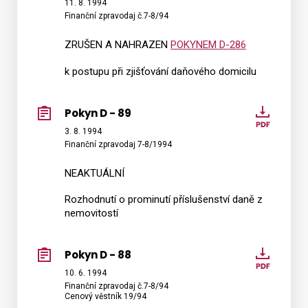
D
11. 8. 1994
Finanční zpravodaj č.7-8/94
-
90
ZRUŠEN A NAHRAZEN
POKYNEM D-286
k postupu při zjišťování daňového domicilu
Pokyn D - 89
Pokyn
D
3. 8. 1994
Finanční zpravodaj 7-8/1994
-
89
NEAKTUÁLNÍ
Rozhodnutí o prominutí příslušenství daně z
nemovitostí
Pokyn D - 88
Pokyn
D
10. 6. 1994
Finanční zpravodaj č.7-8/94
-
Cenový věstník 19/94
88