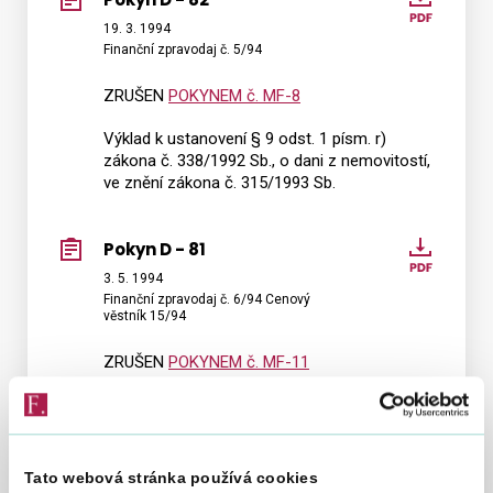
Pokyn
D
19. 3. 1994
Finanční zpravodaj č. 5/94
-
82
ZRUŠEN
POKYNEM č. MF-8
Výklad k ustanovení § 9 odst. 1 písm. r)
zákona č. 338/1992 Sb., o dani z nemovitostí,
ve znění zákona č. 315/1993 Sb.
Pokyn D - 81
Pokyn
D
3. 5. 1994
Finanční zpravodaj č. 6/94 Cenový
-
věstník 15/94
81
ZRUŠEN
POKYNEM č. MF-11
Uplatňování daně z přidané hodnoty při
bezúplatném převodu elektrických přípojek
nebo zařízení pro veřejný rozvod elektřiny a
při bezúplatném převodu majetku na obec
Tato webová stránka používá cookies
podle usnesení vlády České republiky č. 568