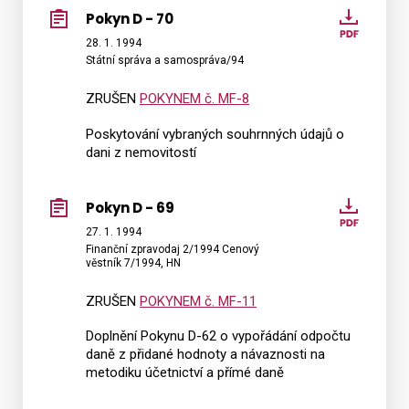
Pokyn D - 70
Pokyn
D
28. 1. 1994
Státní správa a samospráva/94
-
70
ZRUŠEN
POKYNEM č. MF-8
Poskytování vybraných souhrnných údajů o
dani z nemovitostí
Pokyn D - 69
Pokyn
D
27. 1. 1994
Finanční zpravodaj 2/1994 Cenový
-
věstník 7/1994, HN
69
ZRUŠEN
POKYNEM č. MF-11
Doplnění Pokynu D-62 o vypořádání odpočtu
daně z přidané hodnoty a návaznosti na
metodiku účetnictví a přímé daně