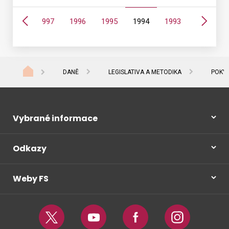
Předchozí
Další
1998
1997
1996
1995
1994
1993
DANĚ
LEGISLATIVA A METODIKA
POKYN
Vybrané informace
Odkazy
Weby FS
Twitter
Youtube
Facebook
Instagram