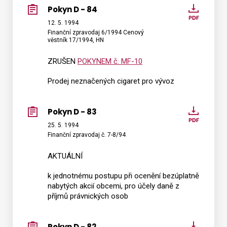
Pokyn D - 84
Pokyn
D
12. 5. 1994
Finanční zpravodaj 6/1994 Cenový
-
věstník 17/1994, HN
84
ZRUŠEN
POKYNEM č. MF-10
Prodej neznačených cigaret pro vývoz
Pokyn D - 83
Pokyn
D
25. 5. 1994
Finanční zpravodaj č. 7-8/94
-
83
AKTUÁLNÍ
k jednotnému postupu při ocenění bezúplatně
nabytých akcií obcemi, pro účely daně z
příjmů právnických osob
Pokyn D - 82