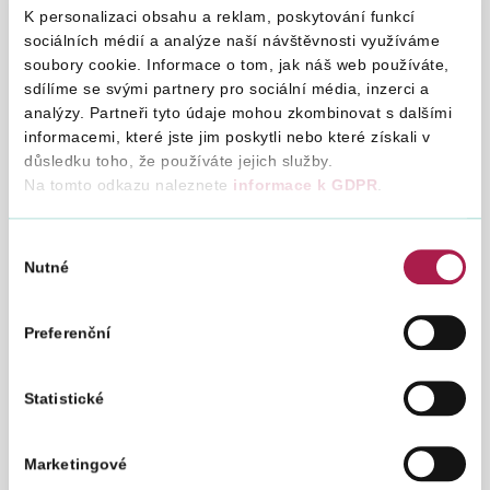
K personalizaci obsahu a reklam, poskytování funkcí
ze dne 6. října 1993 v rámci rozhodnutí o
sociálních médií a analýze naší návštěvnosti využíváme
privatizaci
soubory cookie. Informace o tom, jak náš web používáte,
sdílíme se svými partnery pro sociální média, inzerci a
Pokyn D - 80
Pokyn
analýzy. Partneři tyto údaje mohou zkombinovat s dalšími
D
informacemi, které jste jim poskytli nebo které získali v
1. 1. 1994
Finanční zpravodaj č. 4/94
důsledku toho, že používáte jejich služby.
-
Na tomto odkazu naleznete
informace k GDPR
.
80
ZRUŠEN
POKYNEM č. MF-12
Výběr
Zdaňování příjmů z cenných papírů u daně z
Nutné
příjmů fyzických osob
souhlasu
Preferenční
Pokyn D - 79
Pokyn
Statistické
D
1. 1. 1994
Finanční zpravodaj č. 4/94
-
79
Marketingové
AKTUÁLNÍ