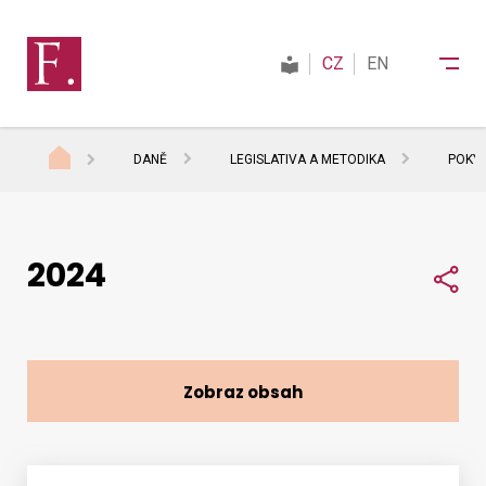
CZ
EN
DANĚ
LEGISLATIVA A METODIKA
POKYN
Finanční správa
2024
Daně
Sdí
Mezinárodní spolupráce
Zobraz obsah
Kontakty