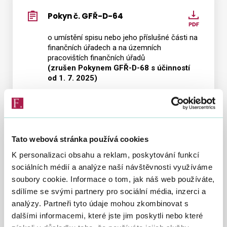
Pokyn č. GFŘ-D-64
Pokyn
č.
Vyhledat na webu
o umístění spisu nebo jeho příslušné části na
GFŘ-
finančních úřadech a na územních
D-
pracovištích finančních úřadů
64
(zrušen Pokynem GFŘ-D-68 s účinností
od 1. 7. 2025)
Příloha k pokynu č.
Příloh
GFŘ-D-64
k
pokyn
Tato webová stránka používá cookies
Přehled finančních úřadů a jejich územních
č.
pracovišť, zavedení zkratek, umístění spisů.
K personalizaci obsahu a reklam, poskytování funkcí
GFŘ-
(zrušen Pokynem GFŘ-D-68 s účinností
sociálních médií a analýze naší návštěvnosti využíváme
od 1. 7. 2025)
D-
soubory cookie. Informace o tom, jak náš web používáte,
64
sdílíme se svými partnery pro sociální média, inzerci a
Pokyn č. GFŘ-D-63
Pokyn
analýzy. Partneři tyto údaje mohou zkombinovat s
č.
dalšími informacemi, které jste jim poskytli nebo které
5. 1. 2024