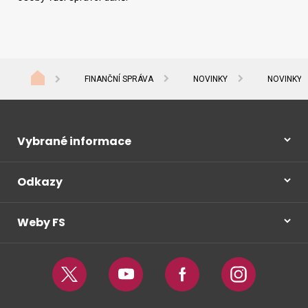
FINANČNÍ SPRÁVA
NOVINKY
NOVINKY 
Vybrané informace
Odkazy
Weby FS
Twitter
Youtube
Facebook
Instagram