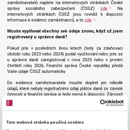
zaměstnavatelů najdete na internetových stránkách České
správy sociálního zabezpečení (ČSSZ)
zde
. Na
internetových stránkách ČSSZ jsou rovněž k dispozici
informace k evidenci zaměstnanců, a to
zde
.
Musím vyplňovat všechny své údaje znovu, když už jsem
registrovaný u správce daně?
Pokud jste v posledních dvou letech (tedy za zdaňovací
období roku 2023 nebo 2024) podal vyúčtování nebo jste se
u správce daně zaregistroval v roce 2025 nebo v prvním
čtvrtletí roku 2026, Finanční správa České republiky předá
Vaše údaje ČSSZ automaticky.
Do evidence zaměstnavatele musíte doplnit jen několik
údajů, které nebyly registračními údaji plátce daně ze závislé
činnosti a finanční správa je tedy nemá k dispozici. Zároveň
musíte přihlásit zaměstnance do evidence
zaměstnanců. Podrobnosti najdete na internetových
stránkách
ČSSZ – Evidence zaměstnavatelů
a
Evidence
zaměstnanců
.
Tato webová stránka používá cookies
Co když jsem podal přihlášku k registraci nebo žádost o