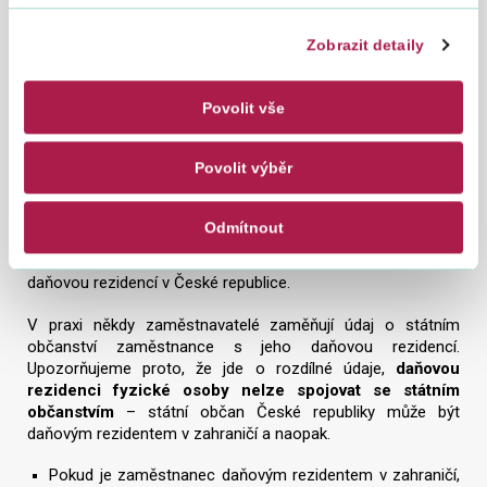
Řádné vyplnění údajů v evidenci zaměstnanců je nutné pro
zajištění průchodnosti měsíčních hlášení do systému JMHZ.
Jednotné měsíční hlášení bude poprvé podáno za měsíc
Zobrazit detaily
duben 2026, a to ve lhůtě od 1. do 20. května 2026.
Povolit vše
Nezapomeňte vyplnit údaj o daňové rezidenci
zaměstnance!
Povolit výběr
Na základě zkušeností z pilotního provozu upozorňujeme,
že pro zajištění průchodnosti měsíčních hlášení
je
nezbytné, abyste v měsíci dubnu při doplňování údajů
Odmítnout
o Vašich zaměstnancích u každého z nich uvedl stát
daňové rezidence
. To platí i u českých pracovníků s
daňovou rezidencí v České republice.
V praxi někdy zaměstnavatelé zaměňují údaj o státním
občanství zaměstnance s jeho daňovou rezidencí.
Upozorňujeme proto, že jde o rozdílné údaje,
daňovou
rezidenci fyzické osoby nelze spojovat se státním
občanstvím
– státní občan České republiky může být
daňovým rezidentem v zahraničí a naopak.
Pokud je zaměstnanec daňovým rezidentem v zahraničí,