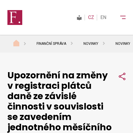
CZ
EN
FINANČNÍ SPRÁVA
NOVINKY
NOVINKY 
Finanční správa
Upozornění na změny
Daně
Sdí
v registraci plátců
daně ze závislé
Mezinárodní spolupráce
činnosti v souvislosti
se zavedením
Kontakty
jednotného měsíčního