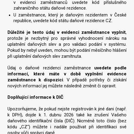
v evidenci zaměstnanců uvedete kód příslušného
zahraničního státu daňové rezidence.
U zaměstnance, který je daňovým rezidentem v České
republice, uvedete kód státu daňové rezidence CZ.
Důležité je tento údaj v evidenci zaměstnance vyplnit
,
protože je nezbytný pro správné vyhodnocení nároku na
uplatnění daňových slev a pro validaci podání v systému.
Pokud by nebyl uveden, mohou být podání měsíčního hlášení
při uplatnění daňových slev zamítnuta.
Údaj o daňové rezidenci zaměstnance
uvedete podle
informací, které máte v době vyplnění evidence
zaměstnance k dispozici
. V případě potřeby či získání
nových informací jej můžete následně změnit či opravit.
Doplňující informace k DIČ
Upozorňujeme, že pokud nejste registrován k jiné dani (např.
k DPH), dojde k 1. dubnu 2026 také ke zrušení Vašeho
daňového identifikační čísla (DIČ). Nicméně toto číslo (bez
kódu „CZ“) můžete i nadále používat při identifikaci své
osoby vůči správci daně.