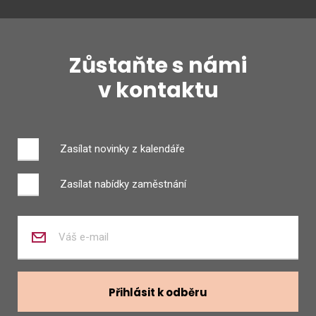
Zůstaňte s námi
v kontaktu
Zasílat novinky z kalendáře
Zasílat nabídky zaměstnání
Zadejte
váš
e-
mail
Přihlásit k odběru