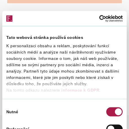
Vyhledat na webu
7. 9. 2023
Tato webová stránka používá cookies
Z důvodu plánovaných servisních prací dojde v
K personalizaci obsahu a reklam, poskytování funkcí
pondělí dne 11. 9. 2023 od 12:00 do odpoledních
sociálních médií a analýze naší návštěvnosti využíváme
soubory cookie. Informace o tom, jak náš web používáte,
hodin na Územním pracovišti v Otrokovicích k
sdílíme se svými partnery pro sociální média, inzerci a
přerušení telefonického spojení. Pracoviště nebude
analýzy. Partneři tyto údaje mohou zkombinovat s dalšími
po tuto dobu telefonicky dostupné.
informacemi, které jste jim poskytli nebo které získali v
důsledku toho, že používáte jejich služby.
Za případné komplikace se omlouváme.
Na tomto odkazu naleznete
informace k GDPR
.
Výběr
Nutné
souhlasu
FINANČNÍ SPRÁVA
NOVINKY
NOVINKY 