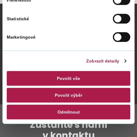
Preferenční
Statistické
Vybrané informace
Marketingové
Odkazy
Weby FS
Zobrazit detaily
Povolit vše
Twitter
Youtube
Facebook
Instagram
Povolit výběr
Odmítnout
Zůstaňte s námi
v kontaktu