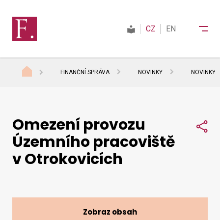
CZ
EN
FINANČNÍ SPRÁVA
NOVINKY
NOVINKY 
Finanční správa
Omezení provozu
Daně
Sdí
Územního pracoviště
v Otrokovicích
Mezinárodní spolupráce
Kontakty
Zobraz obsah