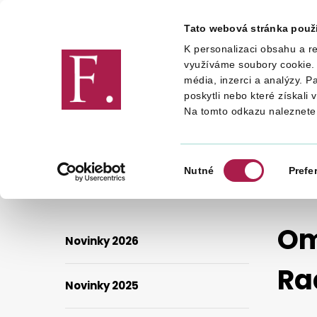
Tato webová stránka použ
K personalizaci obsahu a re
Finanční správa
využíváme soubory cookie. 
média, inzerci a analýzy. P
poskytli nebo které získali 
Na tomto odkazu naleznete
FINANČNÍ SPRÁVA
NOVINKY
OMEZENÍ PROVOZU NA ÚZP V ROŽNOVĚ POD RADHOŠTĚM
Výběr
Nutné
Prefe
souhlasu
Om
Novinky 2026
Ra
Novinky 2025