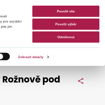
Povolit vše
nosti
akty
CZ
EN
y pro sociální
Povolit výběr
jste jim
Odmítnout
Hledat
Zobrazit detaily
v Rožnově pod
Sdílet