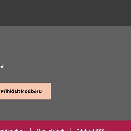
gram
ní
Přihlásit k odběru
vení cookies
Mapa stránek
Odebírat RSS