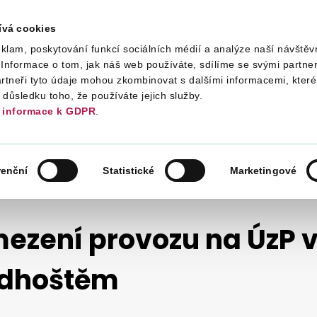
ívá cookies
klam, poskytování funkcí sociálních médií a analýze naší návštěv
Daně
Mezinárodní spolupráce
Kont
Informace o tom, jak náš web používáte, sdílíme se svými partner
artneři tyto údaje mohou zkombinovat s dalšími informacemi, které 
v důsledku toho, že používáte jejich služby.
informace k GDPR
.
NOVINKY 2023
renční
Statistické
Marketingové
ezení provozu na ÚzP 
dhoštěm