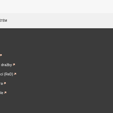
ŠTĚM
é dražby
cí (ReD)
ra
le