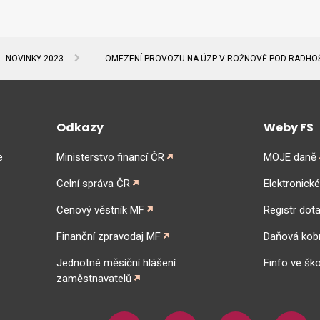
NOVINKY 2023
OMEZENÍ PROVOZU NA ÚZP V ROŽNOVĚ POD RADHO
Odkazy
Weby FS
e
Ministerstvo financí ČR
MOJE daně
Celní správa ČR
Elektronick
Cenový věstník MF
Registr dota
Finanční zpravodaj MF
Daňová kob
Jednotné měsíční hlášení
Finfo ve ško
zaměstnavatelů