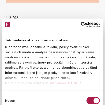
Vyhledat na webu
1. 2. 2021
Ve dnech 1. 2. 2021 a 3. 2. 2021 je z provozně
Tato webová stránka používá cookies
technických důvodů pro veřejnost uzavřena
K personalizaci obsahu a reklam, poskytování funkcí
pokladna na Územním pracovišti Praha – západ, Na
sociálních médií a analýze naší návštěvnosti využíváme
Pankráci 95. Hotovost je možné složit na pokladně
soubory cookie. Informace o tom, jak náš web používáte,
Finančního úřadu pro Hlavní město Prahu, Územní
sdílíme se svými partnery pro sociální média, inzerci a
analýzy. Partneři tyto údaje mohou zkombinovat s dalšími
pracoviště pro Prahu 1, Štěpánská 28 nebo na
informacemi, které jste jim poskytli nebo které získali v
pokladně Finančního úřadu pro Středočeský kraj,
důsledku toho, že používáte jejich služby.
Územní pracoviště Praha – východ, Thámova 27, 1.
Na tomto odkazu naleznete
informace k GDPR
.
2. 2021 od 8:00 – 13:00 hodin, 3. 2. 2021 od 12:00 –
17:00 hodin.
Výběr
Nutné
souhlasu