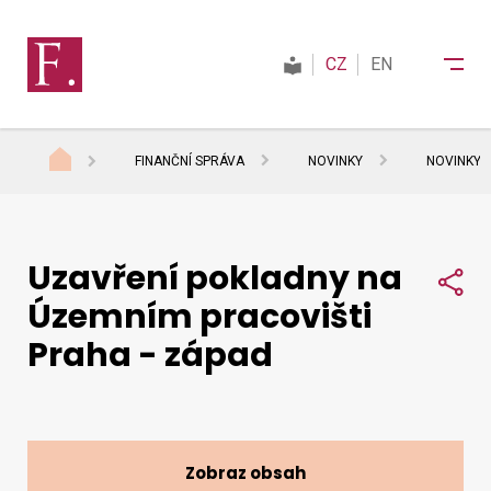
CZ
EN
FINANČNÍ SPRÁVA
NOVINKY
NOVINKY 
Finanční správa
Uzavření pokladny na
Daně
Sdí
Územním pracovišti
Praha - západ
Mezinárodní spolupráce
Kontakty
Zobraz obsah