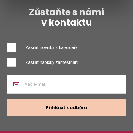
Zůstaňte s námi
v kontaktu
Zasílat novinky z kalendáře
Zasílat nabídky zaměstnání
Zadejte
váš
e-
mail
Přihlásit k odběru