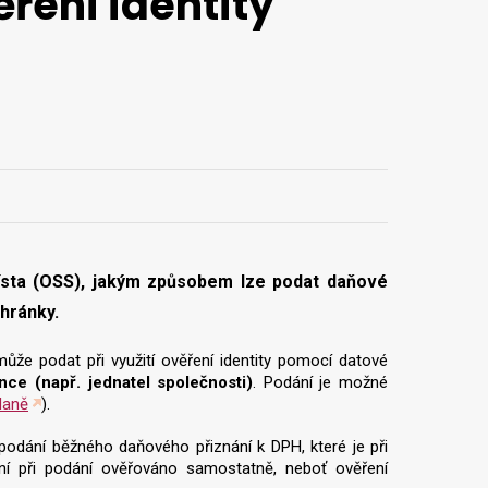
ěření identity
ísta (OSS), jakým způsobem lze podat daňové
schránky.
že podat při využití ověření identity pomocí datové
nce (např. jednatel společnosti)
. Podání je možné
daně
).
 podání běžného daňového přiznání k DPH, které je při
ní při podání ověřováno samostatně, neboť ověření