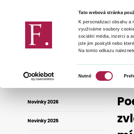
Tato webová stránka použ
Finanční správa
K personalizaci obsahu a 
využíváme soubory cookie.
sociální média, inzerci a 
jste jim poskytli nebo kter
Na tomto odkazu naleznet
FINANČNÍ SPRÁVA
NOVINKY
PODÁNÍ DAŇOVÉHO PŘIZNÁNÍ V RÁMCI ZVLÁŠTNÍHO REŽIMU
Výběr
Nutné
Pref
souhlasu
Po
Novinky 2026
zv
Novinky 2025