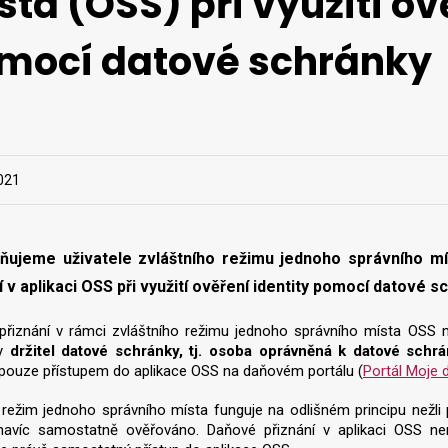
sta (OSS) při využití ov
mocí datové schránky
2021
ňujeme uživatele zvláštního režimu jednoho správního m
í v aplikaci OSS při využití ověření identity pomocí datové 
řiznání v rámci zvláštního režimu jednoho správního místa OSS mů
ky
držitel datové schránky, tj. osoba oprávněná k datové schrá
pouze přístupem do aplikace OSS na daňovém portálu (
Portál Moje 
 režim jednoho správního místa funguje na odlišném principu nežli
navíc samostatně ověřováno. Daňové přiznání v aplikaci OSS ne