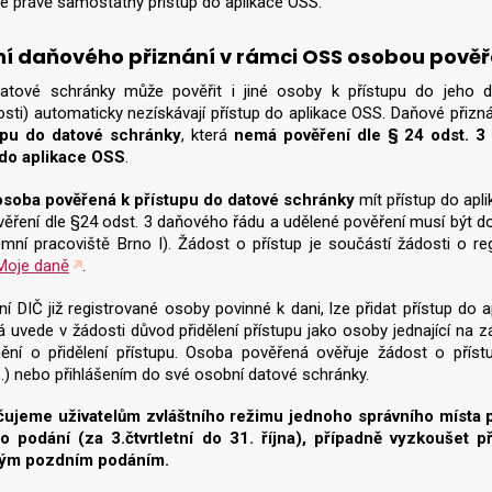
e právě samostatný přístup do aplikace OSS.
í daňového přiznání v rámci OSS osobou pověře
 datové schránky může pověřit i jiné osoby k přístupu do jeho 
sti) automaticky nezískávají přístup do aplikace OSS. Daňové přizn
upu do datové schránky
, která
nemá pověření dle § 24 odst. 3
 do aplikace OSS
.
osoba pověřená k přístupu do datové schránky
mít přístup do apl
ověření dle §24 odst. 3 daňového řádu a udělené pověření musí být 
emní pracoviště Brno I). Žádost o přístup je součástí žádosti o r
Moje daně
.
í DIČ již registrované osoby povinné k dani, lze přidat přístup do
 uvede v žádosti důvod přidělení přístupu jako osoby jednající na z
ní o přidělení přístupu. Osoba pověřená ověřuje žádost o přístup
,…) nebo přihlášením do své osobní datové schránky.
ujeme uživatelům zvláštního režimu jednoho správního místa 
ro podání (za 3.čtvrtletní do 31. října), případně vyzkoušet
ným pozdním podáním.