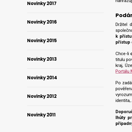
nahrazuj
Novinky 2017
Podán
Novinky 2016
Držitel
společno
k příst
Novinky 2015
přístup
Chce-li
Novinky 2013
titulu p
kraj, Úz
Portálu 
Novinky 2014
Po zadán
pověřená
vyrozumě
Novinky 2012
identita
Doporuč
Novinky 2011
lhůty p
případ