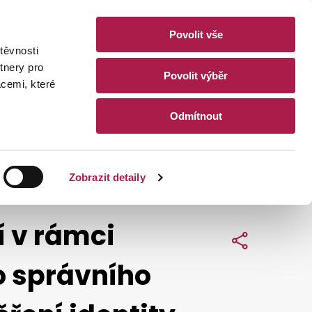
Povolit vše
akty
těvnosti
CZ
EN
tnery pro
Povolit výběr
acemi, které
Hledat
Odmítnout
ATOVÉ SCHRÁNKY
Zobrazit detaily
 v rámci
Sdílet
o správního