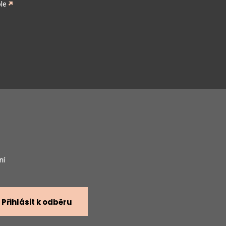
le
gram
ní
Přihlásit k odběru