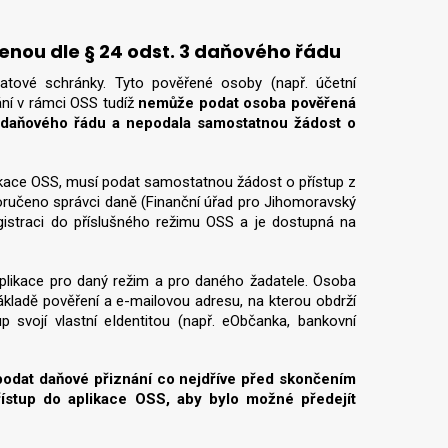
nou dle § 24 odst. 3 daňového řádu
datové schránky. Tyto pověřené osoby (např. účetní
ání v rámci OSS tudíž
nemůže podat osoba pověřená
 daňového řádu a nepodala samostatnou žádost o
ikace OSS, musí podat samostatnou žádost o přístup z
doručeno správci daně (Finanční úřad pro Jihomoravský
egistraci do příslušného režimu OSS a je dostupná na
 aplikace pro daný režim a pro daného žadatele. Osoba
ákladě pověření a e-mailovou adresu, na kterou obdrží
 svojí vlastní eIdentitou (např. eObčanka, bankovní
podat daňové přiznání co nejdříve před skončením
 přístup do aplikace OSS, aby bylo možné předejít