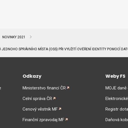
NOVINKY 2021
 JEDNOHO SPRÁVNÍHO MÍSTA (OSS) PŘI VYUŽITÍ OVĚŘENÍ IDENTITY POMOCÍ D
Odkazy
Weby FS
e
Ministerstvo financí ČR
MOJE daně
Celní správa ČR
Elektronick
Cenový věstník MF
Registr dota
Finanční zpravodaj MF
Daňová kob