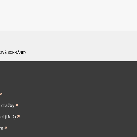
ATOVÉ SCHRÁNKY
é dražby
cí (ReD)
ra