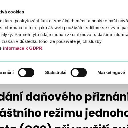
ívá cookies
Daně
Mezinárodní spolupráce
Kont
reklam, poskytování funkcí sociálních médií a analýze naší návš
 Informace o tom, jak náš web používáte, sdílíme se svými par
analýzy. Partneři tyto údaje mohou zkombinovat s dalšími inform
é získali v důsledku toho, že používáte jejich služby.
e
informace k GDPR
.
NOVINKY 2021
 JEDNOHO SPRÁVNÍHO MÍSTA (OSS) PŘI VYUŽITÍ OVĚŘENÍ IDENTITY POMOCÍ D
erenční
Statistické
Marketingové
dání daňového přiznání
láštního režimu jednoh