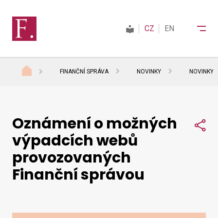
CZ
EN
FINANČNÍ SPRÁVA
NOVINKY
NOVINKY 
Finanční správa
Oznámení o možných
Daně
Sdí
výpadcích webů
provozovaných
Mezinárodní spolupráce
Finanční správou
Kontakty