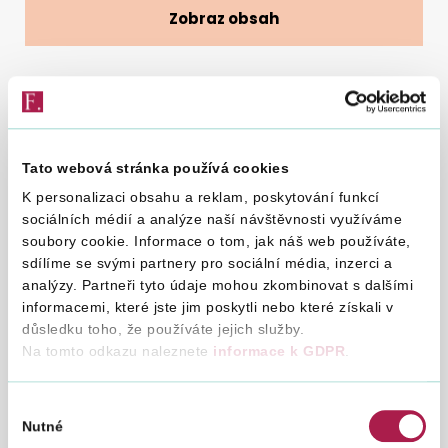
Zobraz obsah
Vyhledat na webu
11. 2. 2021
Tato webová stránka používá cookies
Od odpoledních hodin pátku 12. 2. do soboty 13. 2.
K personalizaci obsahu a reklam, poskytování funkcí
2021 může v souvislosti s plánovanou technickou
sociálních médií a analýze naší návštěvnosti využíváme
soubory cookie. Informace o tom, jak náš web používáte,
údržbou IT systémů docházet k výpadkům
sdílíme se svými partnery pro sociální média, inzerci a
internetových stránek provozovaných Finanční
analýzy. Partneři tyto údaje mohou zkombinovat s dalšími
správou ČR.
informacemi, které jste jim poskytli nebo které získali v
důsledku toho, že používáte jejich služby.
Krátkodobé výpadky se mohou dotknout webů
Na tomto odkazu naleznete
informace k GDPR
.
www.financnisprava.cz
,
www.finfoveskole.cz
,
www.mojedane.cz
,
www.danovakobra.cz
.
Výběr
Za případné komplikace se omlouváme a děkujeme za
Nutné
souhlasu
pochopení.