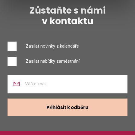
Zůstaňte s námi
v kontaktu
Zasílat novinky z kalendáře
Zasílat nabídky zaměstnání
Zadejte
váš
e-
mail
Přihlásit k odběru