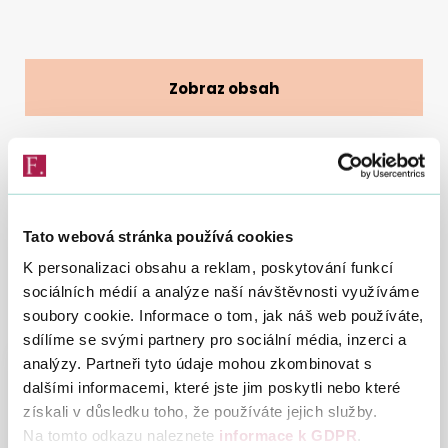
Vyhledat na webu
Zobraz obsah
15. 4. 2021
Tato webová stránka používá cookies
Informační leták pro poplatníky daně z nemovitých
K personalizaci obsahu a reklam, poskytování funkcí
věcí ohledně zpřístupnění hromadného předpisného
sociálních médií a analýze naší návštěvnosti využíváme
seznamu na daň z nemovitých věcí v roce 2021
soubory cookie. Informace o tom, jak náš web používáte,
sdílíme se svými partnery pro sociální média, inzerci a
analýzy. Partneři tyto údaje mohou zkombinovat s
Informace ke
Stáhn
dalšími informacemi, které jste jim poskytli nebo které
zpřístupnění
Letak_
získali v důsledku toho, že používáte jejich služby.
hromadného
Na tomto odkazu naleznete
informace k GDPR
.