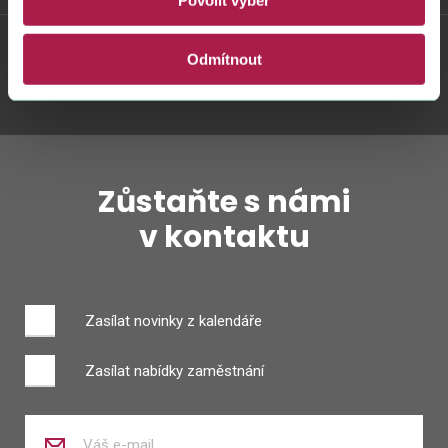
Povolit výběr
Odmítnout
Twitter
Youtube
Facebook
Instagram
Zůstaňte s námi
v kontaktu
Zasílat novinky z kalendáře
Zasílat nabídky zaměstnání
Zadejte
váš