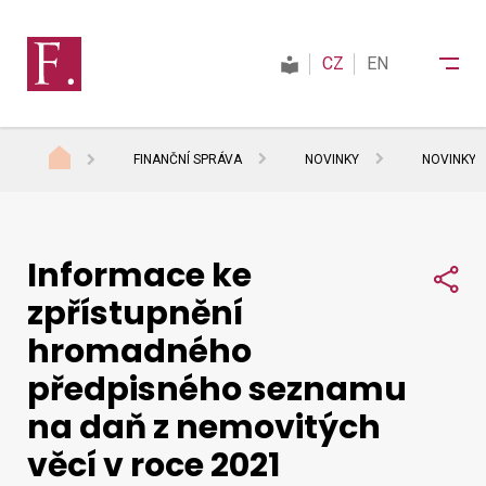
CZ
EN
FINANČNÍ SPRÁVA
NOVINKY
NOVINKY 
Finanční správa
Informace ke
Daně
Sdí
zpřístupnění
hromadného
Mezinárodní spolupráce
předpisného seznamu
na daň z nemovitých
Kontakty
věcí v roce 2021