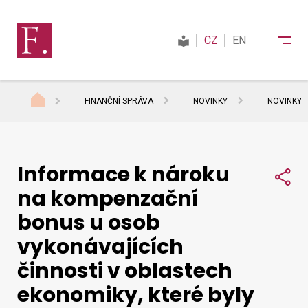
CZ
EN
FINANČNÍ SPRÁVA
NOVINKY
NOVINKY 
Finanční správa
Informace k nároku
Daně
Sdí
na kompenzační
bonus u osob
Mezinárodní spolupráce
vykonávajících
činnosti v oblastech
Kontakty
ekonomiky, které byly