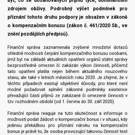
být, co se dosahovaných příjmů týče, dominantním
zdrojem obživy. Podrobný výčet podmínek pro
přiznání tohoto druhu podpory je obsažen v zákoně
o kompenzačním bonusu (zákon č. 461/2020 Sb., ve
znění pozdějších předpisů).
Finanční správa zaznamenala zvýšené množství dotazů
ohledně možnosti čerpání kompenzačního bonusu osobami,
jimž byl na základě aktuálních opatření orgánů státní správy
bezprostředně omezen či zakázán výkon činnosti, přičemž
tato opatření platila nejen během aktuálního nouzového
stavu, ale také v letních měsících roku 2020. Je zřejmé, že v
těchto případech existují objektivní důvody, pro které není
možné požadovat splnění zákonné podmínky existence
převažující části příjmů ze zakázané či omezené činnosti v
tzv. rozhodném období (od 1. června do 30. září 2020).
Finanční správa reaguje na tuto skutečnost a informuje o
možnosti podat žádost o kompenzační bonus i v situaci, kdy
jedinou překážkou pro přiznání nároku na kompenzační
bonus je právě to, že osoba provozující takovou činnost test