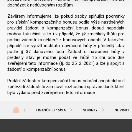
docházet k nedůvodným rozdílům.
Závěrem informujeme, že pokud osoby splňující podmínky
pro získání kompenzačního bonusu podle výše nastíněných
pravidel žádost o kompenzační bonus dosud nepodaly,
mohou tak učinit, a to i v případě, že již zmeškaly lhůtu pro
podání žádosti za některé z bonusových období. V takovém
případě lze využít institutu navrácení lhůty v předešlý stav
podle § 37 daňového řádu. Žádost o navrácení lhůty v
předešlý stav je možné podat ve lhůtě 15 dní ode dne
zveřejnění této informace (tj. do 25. 2. 2021) a lze ji spojit s
žádostí o kompenzační bonus.
Podání žádosti o kompenzační bonus nebrání ani předchozí
zpětvzetí žádosti či zamítavé rozhodnutí správce daně, které
bylo vydáno před zveřejněním této informace.
FINANČNÍ SPRÁVA
NOVINKY
NOVINKY 