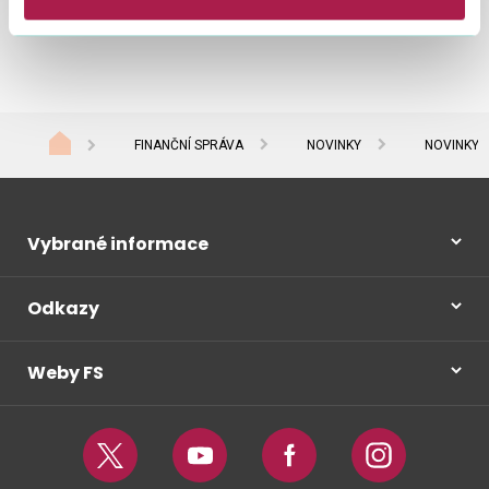
firma roku 2020
.
FINANČNÍ SPRÁVA
NOVINKY
NOVINKY 
Vybrané informace
Odkazy
Weby FS
Twitter
Youtube
Facebook
Instagram