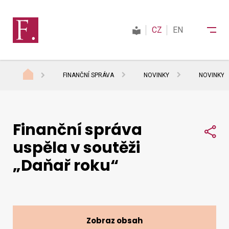
CZ
EN
FINANČNÍ SPRÁVA
NOVINKY
NOVINKY 
Finanční správa
Finanční správa
Daně
Sdí
uspěla v soutěži
„Daňař roku“
Mezinárodní spolupráce
Kontakty
Zobraz obsah