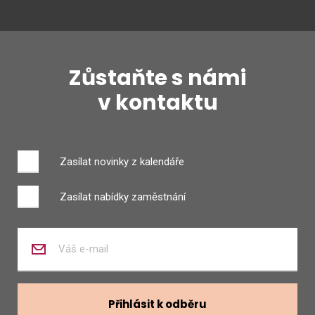
Zůstaňte s námi
v kontaktu
Zasílat novinky z kalendáře
Zasílat nabídky zaměstnání
Zadejte
váš
e-
mail
Přihlásit k odběru