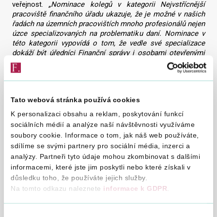
veřejnost.
„Nominace kolegů v kategorii Nejvstřícnější
pracoviště finančního úřadu ukazuje, že je možné v našich
řadách na územních pracovištích mnoho profesionálů nejen
úzce specializovaných na problematiku daní. Nominace v
této kategorii vypovídá o tom, že vedle své specializace
dokáží být úředníci Finanční správy i osobami otevřenými
komunikaci s veřejností. A že tedy zvládají nejen příkladně
obsáhnout své základní povinnosti a jsou dále schopni
našim klientům, daňovým poplatníkům, vycházet aktivně
vstříc i nabídkou pomoci a součinnosti při řešení
Tato webová stránka používá cookies
komplikovanějších situací,“
dodala generální ředitelka
Finanční správy Tatjana Richterová, která společně s dalšími
K personalizaci obsahu a reklam, poskytování funkcí
porotci rozhodovala o postupujících soutěžících v několika
sociálních médií a analýze naší návštěvnosti využíváme
nominačních kategoriích.
soubory cookie. Informace o tom, jak náš web používáte,
sdílíme se svými partnery pro sociální média, inzerci a
Ocenění zaměstnanců Finanční správy:
analýzy. Partneři tyto údaje mohou zkombinovat s dalšími
Daňovou osobností roku 2020
se za státní sféru se stal
informacemi, které jste jim poskytli nebo které získali v
Jiří Fojtík
působící na Generálním finančním ředitelství.
důsledku toho, že používáte jejich služby.
Na druhém místě se v kategorii
Daňové naděje
umístila
Na tomto odkazu naleznete
informace k GDPR
.
Barbora Čapská
působící na Finančním úřadu pro
Pardubický kraj.
Výběr