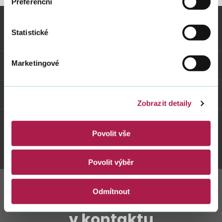
Preferenční
Statistické
Vybrané informace
Marketingové
Odkazy
Weby FS
Zobrazit detaily
Povolit vše
Twitter
Youtube
Facebook
Instagram
Povolit výběr
Odmítnout
Zůstaňte s námi
v kontaktu