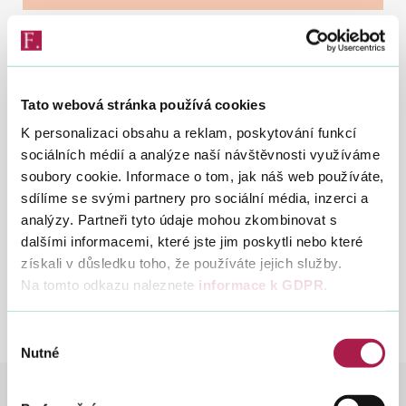
Vyhledat na webu
20. 7. 2021
Tato webová stránka používá cookies
K personalizaci obsahu a reklam, poskytování funkcí
Technická závada na ÚzP v Příbrami a v Berouně
sociálních médií a analýze naší návštěvnosti využíváme
byla odstraněna. Datové spojení (nefunkční ADIS, e-
soubory cookie. Informace o tom, jak náš web používáte,
mailová komunikace) bylo v Příbrami obnoveno 19.
sdílíme se svými partnery pro sociální média, inzerci a
7. 2021 (v odpoledních hodinách) a v Berouně dnes,
analýzy. Partneři tyto údaje mohou zkombinovat s
20. 7. 2021.
dalšími informacemi, které jste jim poskytli nebo které
získali v důsledku toho, že používáte jejich služby.
Za případné komplikace se omlouváme.
Na tomto odkazu naleznete
informace k GDPR
.
Výběr
Nutné
souhlasu
FINANČNÍ SPRÁVA
NOVINKY
NOVINKY 