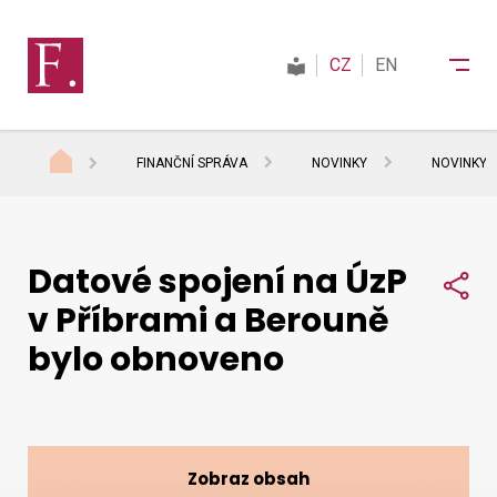
CZ
EN
FINANČNÍ SPRÁVA
NOVINKY
NOVINKY 
Finanční správa
Datové spojení na ÚzP
Daně
Sdí
v Příbrami a Berouně
bylo obnoveno
Mezinárodní spolupráce
Kontakty
Zobraz obsah