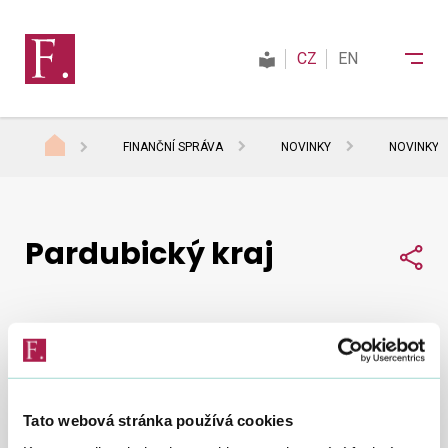
CZ
EN
FINANČNÍ SPRÁVA
NOVINKY
NOVINKY 
Finanční správa
Pardubický kraj
Daně
Sdí
Mezinárodní spolupráce
Zobraz obsah
Kontakty
Tato webová stránka používá cookies