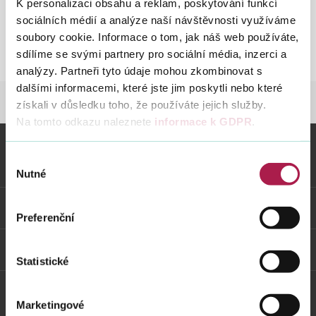
K personalizaci obsahu a reklam, poskytování funkcí
14. 2. 2020
sociálních médií a analýze naší návštěvnosti využíváme
soubory cookie. Informace o tom, jak náš web používáte,
Vyhledat na webu
sdílíme se svými partnery pro sociální média, inzerci a
Pardubický kraj
St
analýzy. Partneři tyto údaje mohou zkombinovat s
vy
dalšími informacemi, které jste jim poskytli nebo které
20
FINANČNÍ SPRÁVA
NOVINKY
NOVINKY 
získali v důsledku toho, že používáte jejich služby.
Par
Na tomto odkazu naleznete
informace k GDPR
.
Výběr
Vybrané informace
Nutné
souhlasu
Odkazy
Preferenční
Weby FS
Statistické
Marketingové
Twitter
Youtube
Facebook
Instagram