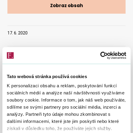
Zobraz obsah
Vyhledat na webu
17. 6. 2020
Generální ředitelka Finanční správy Tatjana
Richterová jmenovala dne 15. června 2020 Milana
Voznicu novým ředitelem Finančního úřadu pro
Tato webová stránka používá cookies
Zlínský kraj.
K personalizaci obsahu a reklam, poskytování funkcí
sociálních médií a analýze naší návštěvnosti využíváme
Ing. Milan Voznica se narodil v roce 1967 ve Frýdku-Místku.
soubory cookie. Informace o tom, jak náš web používáte,
Vystudoval Vysokou školu báňskou, fakultu strojní
a elektrotechnickou v Ostravě.
sdílíme se svými partnery pro sociální média, inzerci a
analýzy. Partneři tyto údaje mohou zkombinovat s
Po ukončení studia nastoupil do zaměstnání ve Válcovnách
dalšími informacemi, které jste jim poskytli nebo které
plechu ve Frýdku-Místku a poté do Stavomontáže Zlín, kde
získali v důsledku toho, že používáte jejich služby.
pracoval do roku 1992. Následně byl zaměstnán jako