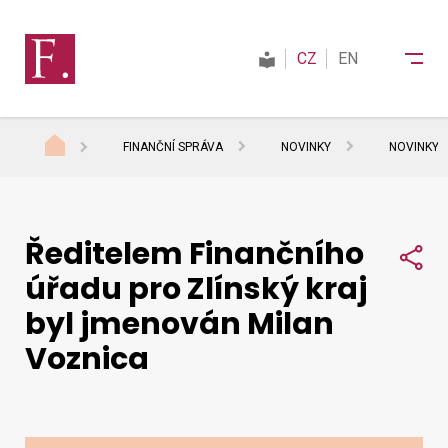
CZ
EN
FINANČNÍ SPRÁVA
NOVINKY
NOVINKY 
Finanční správa
Ředitelem Finančního
Daně
Sdí
úřadu pro Zlínský kraj
byl jmenován Milan
Mezinárodní spolupráce
Voznica
Kontakty