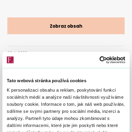
Vyhledat na webu
Zobraz obsah
22. 1. 2020
Poplatníci daně z nemovitých věcí, kteří nechtějí
Tato webová stránka používá cookies
každoročně hlídat termín pro placení daně, si mohou
K personalizaci obsahu a reklam, poskytování funkcí
do pátku 31. ledna 2020
požádat o placení daně
sociálních médií a analýze naší návštěvnosti využíváme
prostřednictvím SIPO.
soubory cookie. Informace o tom, jak náš web používáte,
sdílíme se svými partnery pro sociální média, inzerci a
Postačí, když v tomto termínu doručí na finanční úřad
analýzy. Partneři tyto údaje mohou zkombinovat s
Oznámení o placení daně z nemovitých věcí prostřednictvím
dalšími informacemi, které jste jim poskytli nebo které
SIPO
a doklad prokazující přidělení spojovacího čísla.