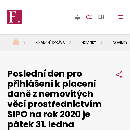
CZ
EN
FINANČNÍ SPRÁVA
NOVINKY
NOVINKY 
Finanční správa
Poslední den pro
Daně
Sdí
přihlášení k placení
daně z nemovitých
Mezinárodní spolupráce
věcí prostřednictvím
SIPO na rok 2020 je
Kontakty
pátek 31. ledna