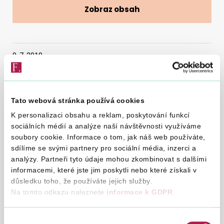
Zobraz obsah
Vyhledat na webu
9. 7. 2019
Dne 10. 7. 2019 bude z provozně technických důvodů
Tato webová stránka používá cookies
uzavřena pro veřejnost pokladna na Územním
K personalizaci obsahu a reklam, poskytování funkcí
pracovišti Praha-západ. Hotovost je možné složit
sociálních médií a analýze naší návštěvnosti využíváme
na pokladně Finančního úřadu pro Hlavní město
soubory cookie. Informace o tom, jak náš web používáte,
sdílíme se svými partnery pro sociální média, inzerci a
Prahu, Územní pracoviště pro Prahu 4,
analýzy. Partneři tyto údaje mohou zkombinovat s dalšími
Budějovická 409/1 (úřední hodiny pokladny: 8:30
informacemi, které jste jim poskytli nebo které získali v
-11:30 , 12:30 - 16:00).
důsledku toho, že používáte jejich služby.
Na tomto odkazu naleznete
informace k GDPR
.
Za případné obtíže se omlouváme.
Výběr