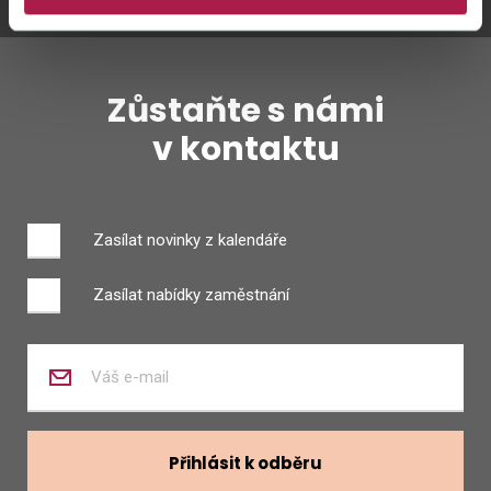
Zůstaňte s námi
v kontaktu
Zasílat novinky z kalendáře
Zasílat nabídky zaměstnání
Zadejte
váš
e-
mail
Přihlásit k odběru