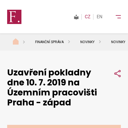
CZ
EN
FINANČNÍ SPRÁVA
NOVINKY
NOVINKY 
Finanční správa
Uzavření pokladny
Daně
Sdí
dne 10. 7. 2019 na
Územním pracovišti
Mezinárodní spolupráce
Praha - západ
Kontakty