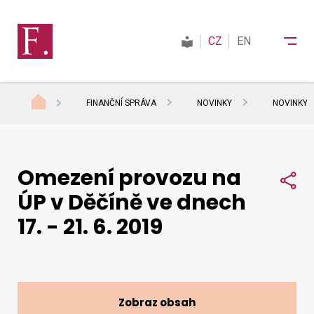
CZ
EN
FINANČNÍ SPRÁVA
NOVINKY
NOVINKY 
Finanční správa
Omezení provozu na
Daně
Sdí
ÚP v Děčíně ve dnech
17. - 21. 6. 2019
Mezinárodní spolupráce
Kontakty
Zobraz obsah