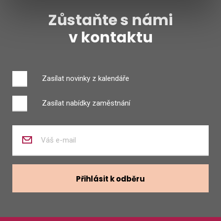
Zůstaňte s námi
v kontaktu
Zasílat novinky z kalendáře
Zasílat nabídky zaměstnání
Zadejte
váš
e-
mail
Přihlásit k odběru