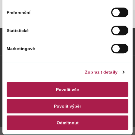
Preferenční
FINANČNÍ SPRÁVA
NOVINKY
NOVINKY 
Statistické
Vybrané informace
Marketingové
Odkazy
Zobrazit detaily
Weby FS
Povolit vše
Povolit výběr
Twitter
Youtube
Facebook
Instagram
Odmítnout