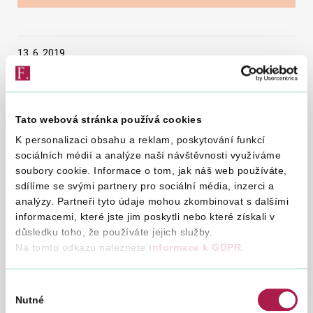
Vyhledat na webu
13. 6. 2019
Finanční úřad pro Ústecký kraj upozorňuje veřejnost,
Tato webová stránka používá cookies
že ve dnech 17. 6. 2019 a 21. 6. 2019 bude z důvodu
K personalizaci obsahu a reklam, poskytování funkcí
přerušení dodávky elektrické energie v době od 7:00
sociálních médií a analýze naší návštěvnosti využíváme
do 18:00 hodin pro veřejnost omezen provoz v
soubory cookie. Informace o tom, jak náš web používáte,
budovách Územního pracoviště v Děčíně. Územní
sdílíme se svými partnery pro sociální média, inzerci a
analýzy. Partneři tyto údaje mohou zkombinovat s dalšími
pracoviště nebude v této době ani hlasově a datově
informacemi, které jste jim poskytli nebo které získali v
dostupné.
důsledku toho, že používáte jejich služby.
Na tomto odkazu naleznete
informace k GDPR
.
Výběr
Nutné
souhlasu
Územní pracoviště FÚ v Děčíně