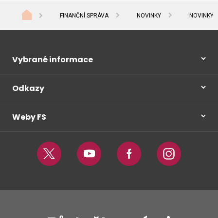
FINANČNÍ SPRÁVA
NOVINKY
NOVINKY 
Vybrané informace
Odkazy
Weby FS
Twitter
Youtube
Facebook
Instagram