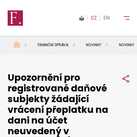
CZ
EN
FINANČNÍ SPRÁVA
NOVINKY
NOVINKY 
Finanční správa
Upozornění pro
Daně
Sdí
registrované daňové
subjekty žádající
Mezinárodní spolupráce
vrácení přeplatku na
dani na účet
Kontakty
neuvedený v