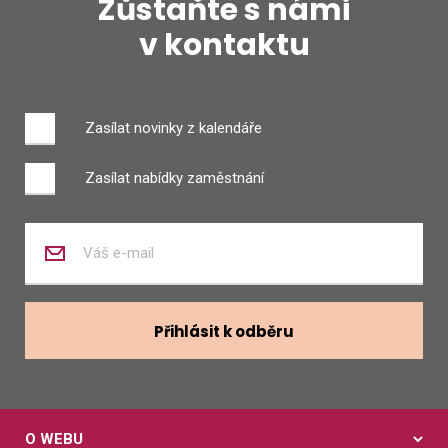
Zůstaňte s námi
v kontaktu
Zasílat novinky z kalendáře
Zasílat nabídky zaměstnání
Zadejte
váš
e-
mail
Přihlásit k odběru
O WEBU