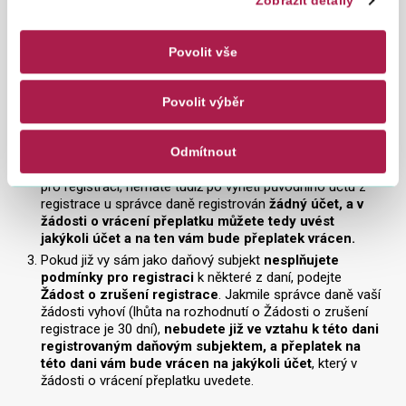
Zobrazit detaily
účet, na kterém jsou soustředěny prostředky z vaší
podnikatelské činnosti, resp. nepoužíváte jej pro
ekonomickou činnost), oznamte tuto skutečnost správci
Povolit vše
daně prostřednictvím Oznámení o změně registračních
údajů a tento účet
vyjměte z registrace
. Přitom můžete
současně
provést
registraci nového účtu
, pokud
Povolit výběr
splňuje shora uvedené podmínky pro registraci.
V
žádosti o vrácení přeplatku pak uvedete tento nově
zaregistrovaný účet, případně jiný z registrovaných
Odmítnout
účtů.
Pokud
nemáte
jiný účet, který by splňoval podmínky
pro registraci, nemáte tudíž po vynětí původního účtu z
registrace u správce daně registrován
žádný účet, a v
žádosti o vrácení přeplatku můžete tedy uvést
jakýkoli účet a na ten vám bude přeplatek vrácen.
Pokud již vy sám jako daňový subjekt
nesplňujete
podmínky pro registraci
k některé z daní, podejte
Žádost o zrušení registrace
. Jakmile správce daně vaší
žádosti vyhoví (lhůta na rozhodnutí o Žádosti o zrušení
registrace je 30 dní),
nebudete již ve vztahu k této dani
registrovaným daňovým subjektem, a přeplatek na
této dani vám bude vrácen na jakýkoli účet
, který v
žádosti o vrácení přeplatku uvedete.