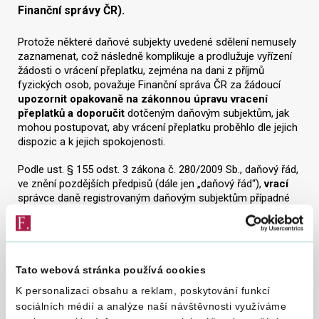
Finanční správy ČR).
Protože některé daňové subjekty uvedené sdělení nemusely
zaznamenat, což následně komplikuje a prodlužuje vyřízení
žádosti o vrácení přeplatku, zejména na dani z příjmů
fyzických osob, považuje Finanční správa ČR za žádoucí
upozornit opakovaně na zákonnou úpravu vracení
přeplatků a doporučit
dotčeným daňovým subjektům, jak
mohou postupovat, aby vrácení přeplatku proběhlo dle jejich
dispozic a k jejich spokojenosti.
Podle ust. § 155 odst. 3 zákona č. 280/2009 Sb., daňový řád,
ve znění pozdějších předpisů (dále jen „daňový řád“),
vrací
správce daně registrovaným daňovým subjektům případné
přeplatky výhradně na účty uvedené v registraci
(tj. účty,
na nichž jsou soustředěny prostředky z podnikatelské
činnosti, resp. účty, které jsou využívány pro ekonomickou
činnost). Pokud by registrovaný daňový subjekt žádal o
vrácení přeplatku na jiný účet, než který je u správce daně
Tato webová stránka používá cookies
registrován, nebylo by možné takové žádosti vyhovět.
Tímto
K personalizaci obsahu a reklam, poskytování funkcí
zákonným postupem je výrazně omezeno případné
sociálních médií a analýze naší návštěvnosti využíváme
riziko vrácení přeplatku na základě podvodně podané