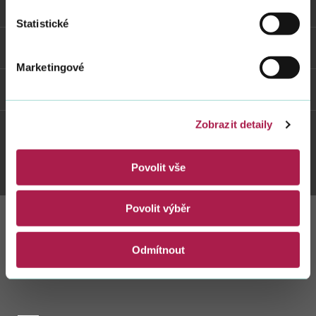
Vybrané informace
Statistické
Odkazy
Marketingové
Weby FS
Zobrazit detaily
Twitter
Youtube
Facebook
Instagram
Povolit vše
Povolit výběr
Zůstaňte s námi
Odmítnout
v kontaktu