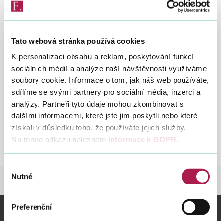
Zobraz obsah
Vyhledat na webu
Tato webová stránka používá cookies
12. 6. 2017
K personalizaci obsahu a reklam, poskytování funkcí
sociálních médií a analýze naší návštěvnosti využíváme
soubory cookie. Informace o tom, jak náš web používáte,
sdílíme se svými partnery pro sociální média, inzerci a
Ve čtvrtek 15. 6. 2017 bude z důvodu přerušení
analýzy. Partneři tyto údaje mohou zkombinovat s
dodávky elektřiny v době od 8:00 do 17:45 hodin
dalšími informacemi, které jste jim poskytli nebo které
omezen provoz v objektu Územního pracoviště v
získali v důsledku toho, že používáte jejich služby.
Uherském Brodě. Z tohoto důvodu nebude také
Na tomto odkazu naleznete
informace k GDPR
.
fungovat telefonní spojení.
Výběr
Nutné
souhlasu
FINANČNÍ SPRÁVA
NOVINKY
NOVINKY 
Preferenční