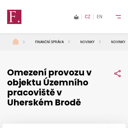
CZ
EN
FINANČNÍ SPRÁVA
NOVINKY
NOVINKY 
Finanční správa
Omezení provozu v
Daně
Sdí
objektu Územního
pracoviště v
Mezinárodní spolupráce
Uherském Brodě
Kontakty