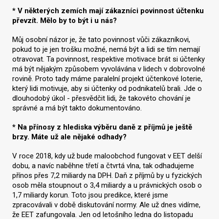
* V některých zemích mají zákazníci povinnost účtenku
převzít. Mělo by to být i u nás?
Můj osobní názor je, že tato povinnost vůči zákazníkovi,
pokud to je jen trošku možné, nemá být a lidi se tím nemají
otravovat. Ta povinnost, respektive motivace brát si účtenky
má být nějakým způsobem vyvolávána v lidech v dobrovolné
rovině. Proto tady máme paralelní projekt účtenkové loterie,
který lidi motivuje, aby si účtenky od podnikatelů brali. Jde o
dlouhodobý úkol - přesvědčit lidi, že takovéto chování je
správné a má být takto dokumentováno.
* Na přínosy z hlediska výběru daně z příjmů je ještě
brzy. Máte už ale nějaké odhady?
V roce 2018, kdy už bude maloobchod fungovat v EET delší
dobu, a navíc naběhne třetí a čtvrtá vlna, tak odhadujeme
přínos přes 7,2 miliardy na DPH. Daň z příjmů by u fyzických
osob měla stoupnout o 3,4 miliardy a u právnických osob o
1,7 miliardy korun. Toto jsou predikce, které jsme
zpracovávali v době diskutování normy. Ale už dnes vidíme,
že EET zafungovala. Jen od letošního ledna do listopadu