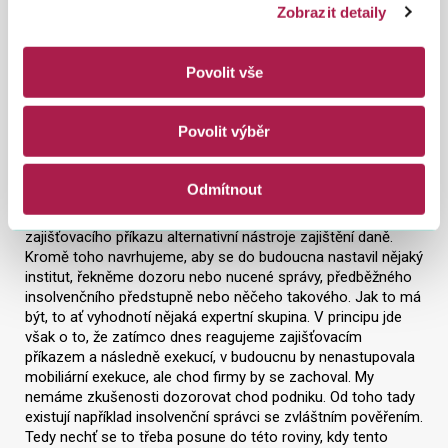
Zobrazit detaily
druhou stranu i u těchto firem vzniká důvodná obava, že v
budoucnu daň nebude vymožitelná. Například když bude
daňová povinnost v budoucnu vyčíslována třeba 100 miliónů
Povolit vše
a majetek těch firem je třeba 30 miliónů.
* Co když jde ale o firmu, která vždy daně řádně platila a
Povolit výběr
do problémů ji dostal například neplatící odběratel?
V této oblasti se neustále vyvíjí judikatura, na kterou musíme
Odmítnout
reagovat. Nedávno jsme v souvislosti s tím vydali novou
metodiku, která říká, že správci daně budou používat místo
zajišťovacího příkazu alternativní nástroje zajištění daně.
Kromě toho navrhujeme, aby se do budoucna nastavil nějaký
institut, řekněme dozoru nebo nucené správy, předběžného
insolvenčního předstupně nebo něčeho takového. Jak to má
být, to ať vyhodnotí nějaká expertní skupina. V principu jde
však o to, že zatímco dnes reagujeme zajišťovacím
příkazem a následně exekucí, v budoucnu by nenastupovala
mobiliární exekuce, ale chod firmy by se zachoval. My
nemáme zkušenosti dozorovat chod podniku. Od toho tady
existují například insolvenční správci se zvláštním pověřením.
Tedy nechť se to třeba posune do této roviny, kdy tento