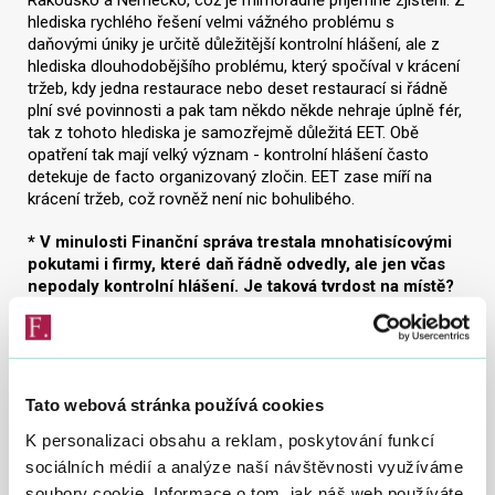
Rakousko a Německo, což je mimořádně příjemné zjištění. Z
hlediska rychlého řešení velmi vážného problému s
daňovými úniky je určitě důležitější kontrolní hlášení, ale z
hlediska dlouhodobějšího problému, který spočíval v krácení
tržeb, kdy jedna restaurace nebo deset restaurací si řádně
plní své povinnosti a pak tam někdo někde nehraje úplně fér,
tak z tohoto hlediska je samozřejmě důležitá EET. Obě
opatření tak mají velký význam - kontrolní hlášení často
detekuje de facto organizovaný zločin. EET zase míří na
krácení tržeb, což rovněž není nic bohulibého.
* V minulosti Finanční správa trestala mnohatisícovými
pokutami i firmy, které daň řádně odvedly, ale jen včas
nepodaly kontrolní hlášení. Je taková tvrdost na místě?
Ten systém byl takto nastaven zákonem. Bylo to kritizováno,
že to je poměrně tvrdé, ale na druhou stranu ten systém je
strašně závislý na tom, aby všichni podávali, nebo maximální
počet těch plátců DPH podával, kontrolní hlášení. Ve chvíli,
Tato webová stránka používá cookies
kdyby tato povinnost nebyla doopravdy silně vyžadována a
pokud by významné procento plátců nepodávalo kontrolní
K personalizaci obsahu a reklam, poskytování funkcí
hlášení do tohoto systému, chyběla by tam data a ten
sociálních médií a analýze naší návštěvnosti využíváme
systém by prostě ztratil smysl. Pokud podnikatel nemůže
soubory cookie. Informace o tom, jak náš web používáte,