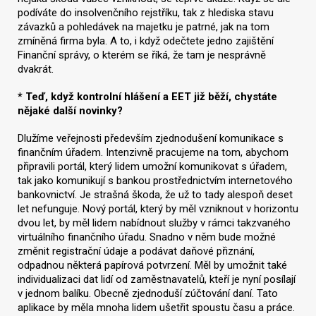
podíváte do insolvenčního rejstříku, tak z hlediska stavu
závazků a pohledávek na majetku je patrné, jak na tom
zmíněná firma byla. A to, i když odečtete jedno zajištění
Finanční správy, o kterém se říká, že tam je nesprávně
dvakrát.
* Teď, když kontrolní hlášení a EET již běží, chystáte
nějaké další novinky?
Dlužíme veřejnosti především zjednodušení komunikace s
finančním úřadem. Intenzivně pracujeme na tom, abychom
připravili portál, který lidem umožní komunikovat s úřadem,
tak jako komunikují s bankou prostřednictvím internetového
bankovnictví. Je strašná škoda, že už to tady alespoň deset
let nefunguje. Nový portál, který by měl vzniknout v horizontu
dvou let, by měl lidem nabídnout služby v rámci takzvaného
virtuálního finančního úřadu. Snadno v něm bude možné
změnit registrační údaje a podávat daňové přiznání,
odpadnou některá papírová potvrzení. Měl by umožnit také
individualizaci dat lidí od zaměstnavatelů, kteří je nyní posílají
v jednom balíku. Obecně zjednoduší zúčtování daní. Tato
aplikace by měla mnoha lidem ušetřit spoustu času a práce.