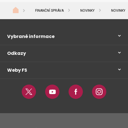
FINANČNÍ SPRÁVA
NOVINKY
NOVINKY 
Vybrané informace
Odkazy
Weby FS
Twitter
Youtube
Facebook
Instagram