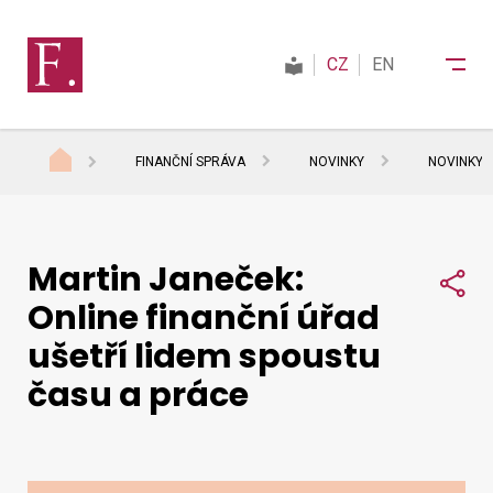
CZ
EN
FINANČNÍ SPRÁVA
NOVINKY
NOVINKY 
Finanční správa
Martin Janeček:
Daně
Sdí
Online finanční úřad
ušetří lidem spoustu
Mezinárodní spolupráce
času a práce
Kontakty