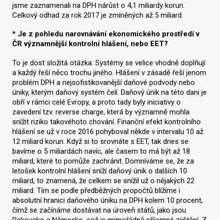
jsme zaznamenali na DPH nárůst o 4,1 miliardy korun.
Celkový odhad za rok 2017 je zmíněných až 5 miliard.
* Je z pohledu narovnávání ekonomického prostředí v
ČR významnější kontrolní hlášení, nebo EET?
To je dost složitá otázka. Systémy se velice vhodně doplňují
a každý řeší něco trochu jiného. Hlášení v zásadě řeší jenom
problém DPH a nejsofistikovanější daňové podvody nebo
úniky, kterým daňový systém čelí. Daňový únik na této dani je
obří v rámci celé Evropy, a proto tady byly iniciativy o
zavedení tzv. reverse charge, která by významně mohla
snížit riziko takovéhoto chování. Finanční efekt kontrolního
hlášení se už v roce 2016 pohyboval někde v intervalu 10 až
12 miliard korun. Když si to srovnáte s EET, tak dnes se
bavíme o 5 miliardách navíc, ale časem to má být až 18
miliard, které to pomůže zachránit. Domníváme se, že za
letošek kontrolní hlášení sníží daňový únik o dalších 10
miliard, to znamená, že celkem se snížil už o nějakých 22
miliard. Tím se podle předběžných propočtů blížíme i
absolutní hranici daňového úniku na DPH kolem 10 procent,
čímž se začínáme dostávat na úroveň států, jako jsou