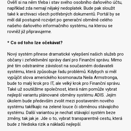
Ověří si na něm třeba i stav svého osobního daňového účtu,
například zda nemají nějaký nedoplatek. Bude pak sloužit
také k archivaci všech potřebných dokumentů. Portál by se
měl dál postupně rozvíjet po generační obměně celého
našeho daňového informačního systému, na kterou se
rovněž již připravujeme.
* Co od toho lze očekávat?
Nový systém přinese dramatické vylepšení našich služeb pro
občany i zefektivnění správy daní pro Finanční správu. Mimo
jiné tím odstraníme závislost na současném dodavateli
systému, která způsobuje řadu problémů. Kdybych si měl
vypůjčit slova amerického kosmonauta Neila Armstronga,
bude to malý krok pro IT, ale velký krok pro Finanční správu.
Také už soutěžíme společnost, která nám pomůže vybrat
nejlepší variantu plánované obměny systému ADIS. Jejím
úkolem bude především zvolit mezi postavením nového
systému takříkajíc na zelené louce či obměnou stávajícího
systému. Další variantou je nechat stávající systém beze
změny, tak jak je. Jde o to, vybrat transparentně cestu, která
bude z hlediska rizik a nákladů nejlepší.