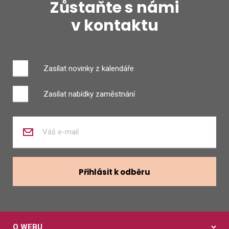
Zůstaňte s námi
v kontaktu
Zasílat novinky z kalendáře
Zasílat nabídky zaměstnání
Zadejte
váš
e-
mail
Přihlásit k odběru
O WEBU