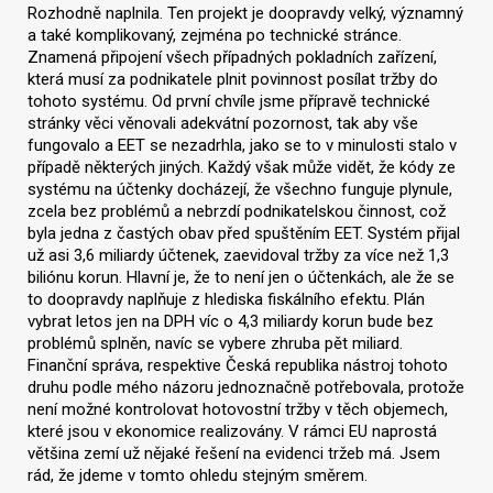
Rozhodně naplnila. Ten projekt je doopravdy velký, významný
a také komplikovaný, zejména po technické stránce.
Znamená připojení všech případných pokladních zařízení,
která musí za podnikatele plnit povinnost posílat tržby do
tohoto systému. Od první chvíle jsme přípravě technické
stránky věci věnovali adekvátní pozornost, tak aby vše
fungovalo a EET se nezadrhla, jako se to v minulosti stalo v
případě některých jiných. Každý však může vidět, že kódy ze
systému na účtenky docházejí, že všechno funguje plynule,
zcela bez problémů a nebrzdí podnikatelskou činnost, což
byla jedna z častých obav před spuštěním EET. Systém přijal
už asi 3,6 miliardy účtenek, zaevidoval tržby za více než 1,3
biliónu korun. Hlavní je, že to není jen o účtenkách, ale že se
to doopravdy naplňuje z hlediska fiskálního efektu. Plán
vybrat letos jen na DPH víc o 4,3 miliardy korun bude bez
problémů splněn, navíc se vybere zhruba pět miliard.
Finanční správa, respektive Česká republika nástroj tohoto
druhu podle mého názoru jednoznačně potřebovala, protože
není možné kontrolovat hotovostní tržby v těch objemech,
které jsou v ekonomice realizovány. V rámci EU naprostá
většina zemí už nějaké řešení na evidenci tržeb má. Jsem
rád, že jdeme v tomto ohledu stejným směrem.