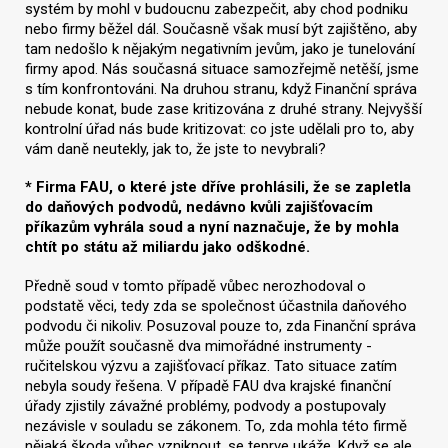
systém by mohl v budoucnu zabezpečit, aby chod podniku
nebo firmy běžel dál. Současně však musí být zajištěno, aby
tam nedošlo k nějakým negativním jevům, jako je tunelování
firmy apod. Nás současná situace samozřejmě netěší, jsme
s tím konfrontováni. Na druhou stranu, když Finanční správa
nebude konat, bude zase kritizována z druhé strany. Nejvyšší
kontrolní úřad nás bude kritizovat: co jste udělali pro to, aby
vám daně neutekly, jak to, že jste to nevybrali?
* Firma FAU, o které jste dříve prohlásili, že se zapletla
do daňových podvodů, nedávno kvůli zajišťovacím
příkazům vyhrála soud a nyní naznačuje, že by mohla
chtít po státu až miliardu jako odškodné.
Předně soud v tomto případě vůbec nerozhodoval o
podstatě věci, tedy zda se společnost účastnila daňového
podvodu či nikoliv. Posuzoval pouze to, zda Finanční správa
může použít současně dva mimořádné instrumenty -
ručitelskou výzvu a zajišťovací příkaz. Tato situace zatím
nebyla soudy řešena. V případě FAU dva krajské finanční
úřady zjistily závažné problémy, podvody a postupovaly
nezávisle v souladu se zákonem. To, zda mohla této firmě
nějaká škoda vůbec vzniknout, se teprve ukáže. Když se ale