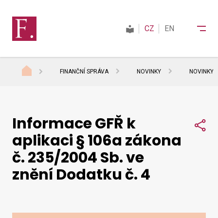
CZ
EN
FINANČNÍ SPRÁVA
NOVINKY
NOVINKY 
Finanční správa
Informace GFŘ k
Daně
Sdí
aplikaci § 106a zákona
č. 235/2004 Sb. ve
Mezinárodní spolupráce
znění Dodatku č. 4
Kontakty