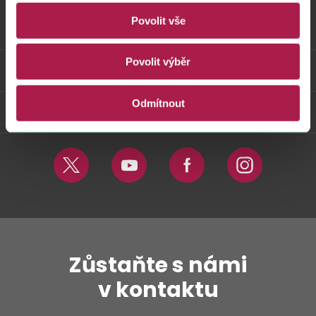
č.
Povolit vše
235/2
Vybrané informace
Povolit výběr
Odkazy
Odmítnout
Weby FS
Twitter
Youtube
Facebook
Instagram
Zůstaňte s námi
v kontaktu