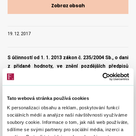
Zobraz obsah
Vyhledat na webu
19. 12. 2017
S účinností od 1. 1. 2013 zákon č. 235/2004 Sb., o dani
z přidané hodnoty, ve znění pozdějších předpisů
(dále jen „zákon o DPH“) obsahuje ustanovení
§ 106a, které stanoví podmínky pro aplikaci nového
právního institutu tzv. nespolehlivého plátce. Tento
Tato webová stránka používá cookies
institut, zejména v kombinaci s § 109 odst. 3 zákona
K personalizaci obsahu a reklam, poskytování funkcí
o DPH, by měl primárně sloužit jako efektivní nástroj
sociálních médií a analýze naší návštěvnosti využíváme
v boji proti únikům v oblasti DPH.
soubory cookie. Informace o tom, jak náš web používáte,
sdílíme se svými partnery pro sociální média, inzerci a