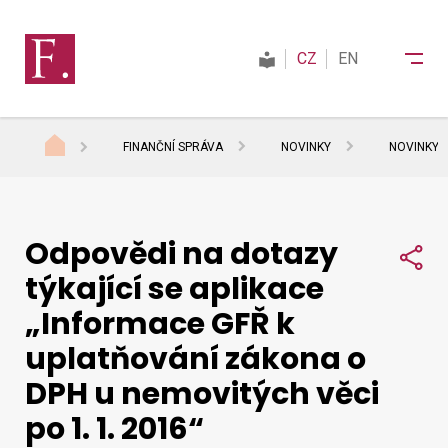
CZ
EN
FINANČNÍ SPRÁVA
NOVINKY
NOVINKY 
Finanční správa
Odpovědi na dotazy
Daně
Sdí
týkající se aplikace
„Informace GFŘ k
Mezinárodní spolupráce
uplatňování zákona o
DPH u nemovitých věci
Kontakty
po 1. 1. 2016“