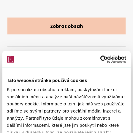
Vyhledat na webu
Zobraz obsah
20. 9. 2016
Generální finanční ředitelství (GFŘ) obdrželo řadu
Tato webová stránka používá cookies
dotazů týkající se uplatňování zákona o dani z
K personalizaci obsahu a reklam, poskytování funkcí
přidané hodnoty (zákon č. 235/2004 Sb., o dani z
sociálních médií a analýze naší návštěvnosti využíváme
přidané hodnoty, v účinném znění (dále jen „zákon o
soubory cookie. Informace o tom, jak náš web používáte,
DPH“)), konkrétně k ustanovení § 56 a § 56a zákona
sdílíme se svými partnery pro sociální média, inzerci a
analýzy. Partneři tyto údaje mohou zkombinovat s
o DPH ve znění od 1. 1. 2016 v návaznosti na
dalšími informacemi, které jste jim poskytli nebo které
vydanou Informaci GFŘ k uplatňování zákona o DPH
získali v důsledku toho, že používáte jejich služby.