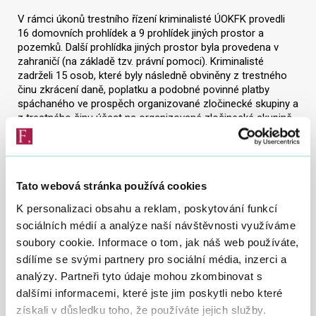
V rámci úkonů trestního řízení kriminalisté ÚOKFK provedli
16 domovních prohlídek a 9 prohlídek jiných prostor a
pozemků. Další prohlídka jiných prostor byla provedena v
zahraničí (na základě tzv. právní pomoci). Kriminalisté
zadrželi 15 osob, které byly následně obviněny z trestného
činu zkrácení daně, poplatku a podobné povinné platby
spáchaného ve prospěch organizované zločinecké skupiny a
z trestného činu účast na organizované zločinecké skupině.
Státní zástupce Vrchního státního zastupitelství v Olomouci
ve čtvrtek 20. března 2014 podal na všechny obviněné osoby
návrh na vzetí do vazby. Soudce následně rozhodl o vzetí do
Tato webová stránka používá cookies
vazby 13 obviněných.
K personalizaci obsahu a reklam, poskytování funkcí
Podle závěrů kriminalistů měly obviněné osoby, mezi kterými
sociálních médií a analýze naší návštěvnosti využíváme
je i jeden advokát a jeden cizinec, od března 2012 do června
soubory cookie. Informace o tom, jak náš web používáte,
2013 úmyslně krátit daňovou povinnost. K tomuto účelu
měly využívat účelově vytvořeného řetězce nejméně 66
sdílíme se svými partnery pro sociální média, inzerci a
obchodních společností. Do pozic jejich vlastníků a
analýzy. Partneři tyto údaje mohou zkombinovat s
statutárních zástupců měly být předem instalovány osoby
dalšími informacemi, které jste jim poskytli nebo které
převážně plnící úlohu tzv. bílých koní, které však tyto
získali v důsledku toho, že používáte jejich služby.
společnosti nikdy neovládaly, neřídily, ani za ně nijak