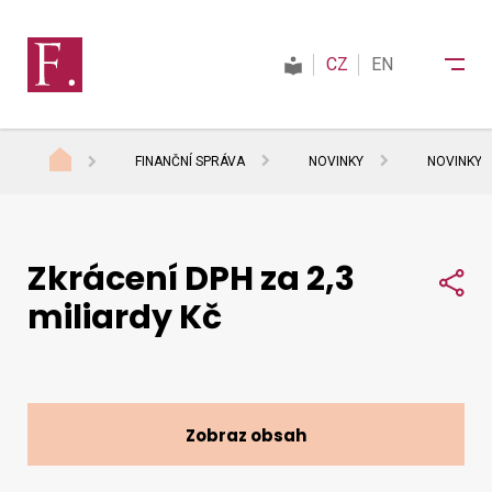
CZ
EN
FINANČNÍ SPRÁVA
NOVINKY
NOVINKY 
Finanční správa
Zkrácení DPH za 2,3
Daně
Sdí
miliardy Kč
Mezinárodní spolupráce
Kontakty
Zobraz obsah