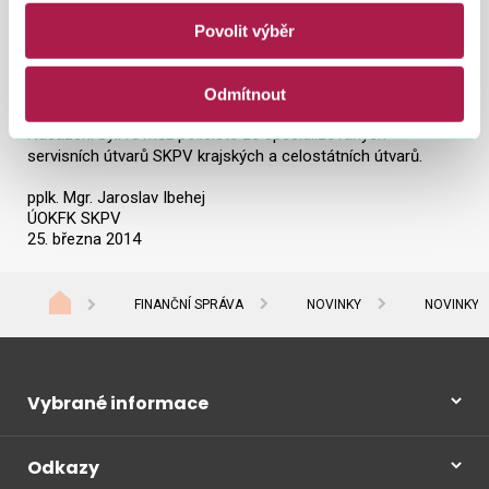
Do realizace celého případu (19. – 20. března 2014) bylo
Povolit výběr
nasazeno celkem 140 kriminalistů ÚOKFK. Při prováděných
úkonech dále spolupracovali policisté krajských ředitelství
Jihomoravského, Ústeckého, Středočeského,
Odmítnout
Královéhradeckého a Zlínského kraje a hl. města Prahy.
Nasazeni byli rovněž policisté ze specializovaných
servisních útvarů SKPV krajských a celostátních útvarů.
pplk. Mgr. Jaroslav Ibehej
ÚOKFK SKPV
25. března 2014
FINANČNÍ SPRÁVA
NOVINKY
NOVINKY 
Vybrané informace
Odkazy