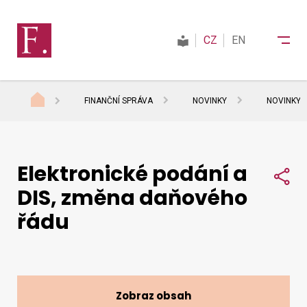
CZ
EN
FINANČNÍ SPRÁVA
NOVINKY
NOVINKY 
Finanční správa
Elektronické podání a
Daně
Sdí
DIS, změna daňového
řádu
Mezinárodní spolupráce
Kontakty
Zobraz obsah