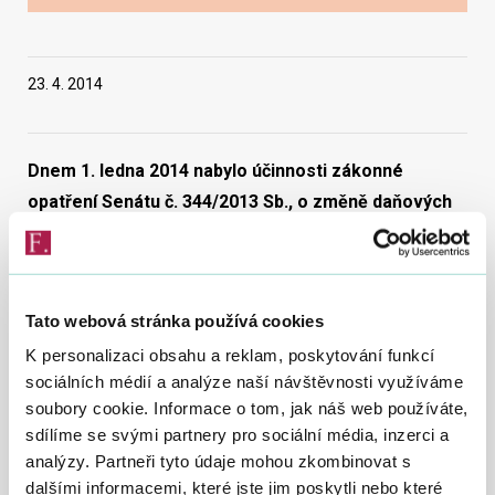
Vyhledat na webu
23. 4. 2014
Dnem 1. ledna 2014 nabylo účinnosti zákonné
opatření Senátu č. 344/2013 Sb., o změně daňových
zákonů v souvislosti s rekodifikací soukromého
práva a o změně některých zákonů.
O významných změnách, ke kterým došlo právě v oblasti
Tato webová stránka používá cookies
elektronických služeb poskytovaných Finanční správou ČR,
K personalizaci obsahu a reklam, poskytování funkcí
jedná se o § 69, § 69a, § 69b a § 71 daňového řádu, jsme
informovali v předchozích aktualitách.
sociálních médií a analýze naší návštěvnosti využíváme
soubory cookie. Informace o tom, jak náš web používáte,
Podle § 69a odst. 2 zákona č. 280/2009 Sb., daňový řád, ve
sdílíme se svými partnery pro sociální média, inzerci a
znění pozdějších předpisů, správce daně zřídil k 1. 4. 2014 z
analýzy. Partneři tyto údaje mohou zkombinovat s
moci úřední daňovou informační schránku (dále jen „DIS“)
dalšími informacemi, které jste jim poskytli nebo které
daňovým subjektům, kterým byla zpřístupněna datová