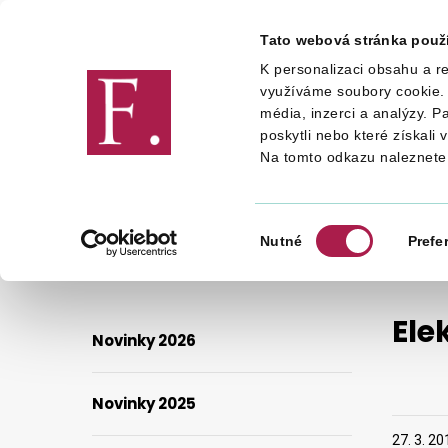
Tato webová stránka použ
K personalizaci obsahu a re
Finanční správa
využíváme soubory cookie. 
média, inzerci a analýzy. P
poskytli nebo které získali 
Na tomto odkazu naleznete
FINANČNÍ SPRÁVA
NOVINKY
ELEKTRONICKÉ PODÁNÍ A DIS, ZMĚNA DAŇOVÉHO ŘÁDU
Výběr
Nutné
Prefe
souhlasu
Ele
Novinky 2026
Novinky 2025
27. 3. 20