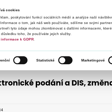
ívá cookies
klam, poskytování funkcí sociálních médií a analýze naší návštěv
Daně
Mezinárodní spolupráce
Kont
Informace o tom, jak náš web používáte, sdílíme se svými partner
artneři tyto údaje mohou zkombinovat s dalšími informacemi, které 
v důsledku toho, že používáte jejich služby.
informace k GDPR
.
NOVINKY 2014
renční
Statistické
Marketingové
ktronické podání a DIS, změ
14