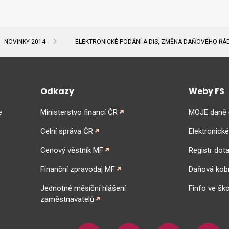
NOVINKY 2014
ELEKTRONICKÉ PODÁNÍ A DIS, ZMĚNA DAŇOVÉHO ŘÁ
Odkazy
Weby FS
e
Ministerstvo financí ČR
MOJE daně
Celní správa ČR
Elektronick
Cenový věstník MF
Registr dota
Finanční zpravodaj MF
Daňová kob
Jednotné měsíční hlášení
Finfo ve ško
zaměstnavatelů