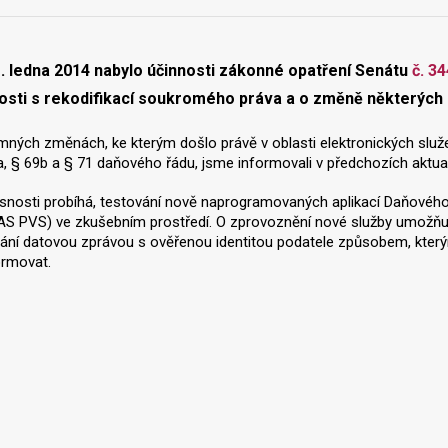
 ledna 2014 nabylo účinnosti zákonné opatření Senátu
č. 3
osti s rekodifikací soukromého práva a o změně některých
ných změnách, ke kterým došlo právě v oblasti elektronických služ
a, § 69b a § 71 daňového řádu, jsme informovali v předchozích aktual
nosti probíhá, testování nově naprogramovaných aplikací Daňového p
AS PVS) ve zkušebním prostředí. O zprovoznění nové služby umožňují
dání datovou zprávou s ověřenou identitou podatele způsobem, který
ormovat.