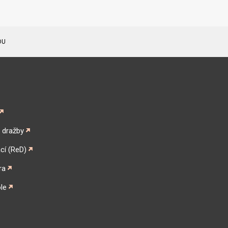
DU
é dražby
cí (ReD)
ra
le