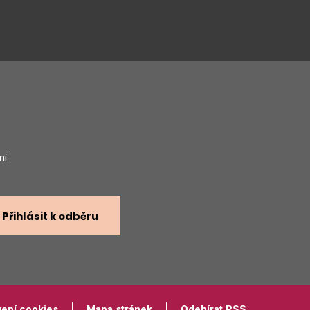
gram
ní
Přihlásit k odběru
vení cookies
Mapa stránek
Odebírat RSS