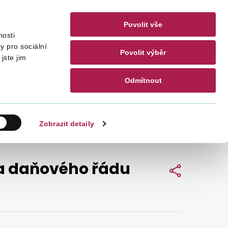
Povolit vše
nosti
akty
CZ
EN
y pro sociální
Povolit výběr
jste jim
Odmítnout
Hledat
Zobrazit detaily
na daňového řádu
Sdílet