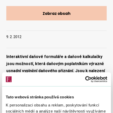
Zobraz obsah
Vyhledat na webu
9. 2. 2012
Interaktivní daňové formuláře a daňové kalkulačky
jsou možností, která daňovým poplatníkům výrazně
usnadní vyplnění daňového přiznání. Jsou k nalezení
na mnoha internetových stránkách, avšak jejich
spolehlivost česká daňová správa nemůže
garantovat.
Tato webová stránka používá cookies
Pokud se chce daňový poplatník vyhnout problémům, které
K personalizaci obsahu a reklam, poskytování funkcí
mohou vyplněním negarantovaných formulářů vzniknout,
sociálních médií a analýze naší návštěvnosti využíváme