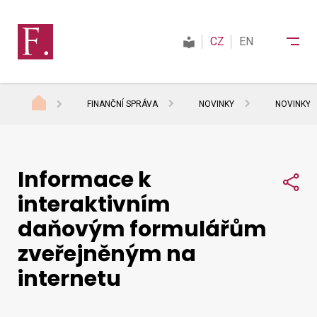
CZ
EN
FINANČNÍ SPRÁVA
NOVINKY
NOVINKY 
Finanční správa
Informace k
Daně
Sdí
interaktivním
daňovým formulářům
Mezinárodní spolupráce
zveřejněným na
internetu
Kontakty