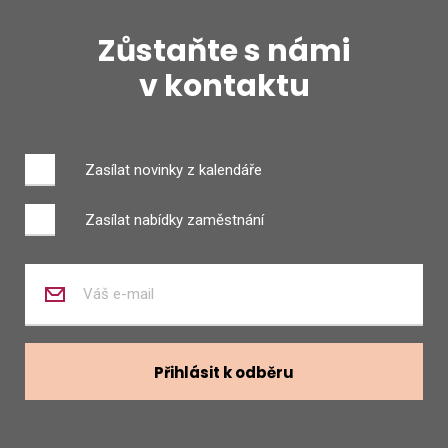
Zůstaňte s námi
v kontaktu
Zasílat novinky z kalendáře
Zasílat nabídky zaměstnání
Zadejte
váš
e-
mail
Přihlásit k odběru