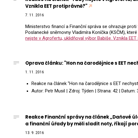
Vznikla EET protiprávně?"
7. 11. 2016
Ministerstvo financí a Finanční správa se ohrazuje prot
Poslanecké sněmovny Vladimíra Koníčka (KSČM), které u
nejste v Agrofertu, uklidňoval výbor Babiše. Vznikla EET
Oprava článku: "Hon na čarodějnice s EET ne
1. 11. 2016
Reakce na článek "Hon na čarodějnice s EET nechys
Autor: Petr Musil | Zdroj: Týden | Strana: 42 | Dat
Reakce Finanční správy na článek „Daňové ú
a finanční úřady by měli sladit noty, říkají po
13. 9. 2016