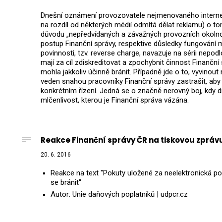
Dnešní oznámení provozovatele nejmenovaného intern
na rozdíl od některých médií odmítá dělat reklamu) o to
důvodu „nepředvídaných a závažných provozních okolností“
postup Finanční správy, respektive důsledky fungován
povinnosti, tzv. reverse charge, navazuje na sérii nepod
mají za cíl zdiskreditovat a zpochybnit činnost Finanční
mohla jakkoliv účinně bránit. Případně jde o to, vyvinout n
veden snahou pracovníky Finanční správy zastrašit, aby d
konkrétním řízení. Jedná se o značně nerovný boj, kdy 
mlčenlivost, kterou je Finanční správa vázána.
Reakce Finanční správy ČR na tiskovou zpráv
20. 6. 2016
Reakce na text "Pokuty uložené za neelektronická 
se bránit"
Autor: Unie daňových poplatníků | udpcr.cz