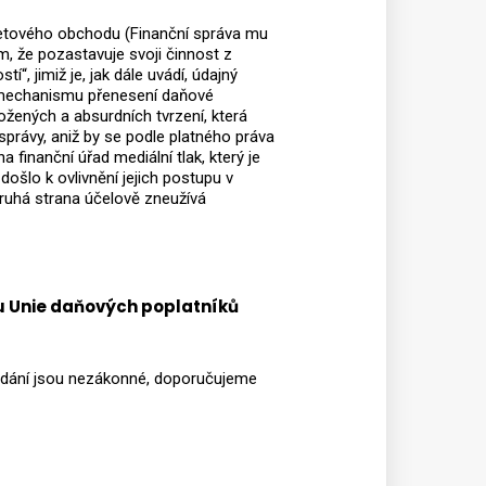
etového obchodu (Finanční správa mu
m, že pozastavuje svoji činnost z
, jimiž je, jak dále uvádí, údajný
í mechanismu přenesení daňové
ložených a absurdních tvrzení, která
 správy, aniž by se podle platného práva
a finanční úřad mediální tlak, který je
ošlo k ovlivnění jejich postupu v
druhá strana účelově zneužívá
u Unie daňových poplatníků
podání jsou nezákonné, doporučujeme