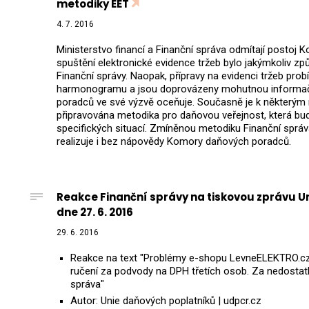
metodiky EET
4. 7. 2016
Ministerstvo financí a Finanční správa odmítají postoj
spuštění elektronické evidence tržeb bylo jakýmkoliv 
Finanční správy. Naopak, přípravy na evidenci tržeb prob
harmonogramu a jsou doprovázeny mohutnou informač
poradců ve své výzvě oceňuje. Současně je k některý
připravována metodika pro daňovou veřejnost, která bud
specifických situací. Zmíněnou metodiku Finanční správ
realizuje i bez nápovědy Komory daňových poradců.
Reakce Finanční správy na tiskovou zprávu U
dne 27. 6. 2016
29. 6. 2016
Reakce na text "Problémy e-shopu LevneELEKTRO.c
ručení za podvody na DPH třetích osob. Za nedostat
správa"
Autor: Unie daňových poplatníků | udpcr.cz