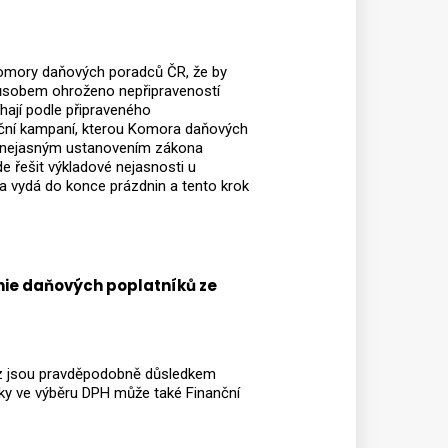
 Komory daňových poradců ČR, že by
způsobem ohroženo nepřipraveností
íhají podle připraveného
ní kampaní, kterou Komora daňových
m nejasným ustanovením zákona
e řešit výkladové nejasnosti u
a vydá do konce prázdnin a tento krok
nie daňových poplatníků ze
z jsou pravděpodobně důsledkem
ky ve výběru DPH může také Finanční