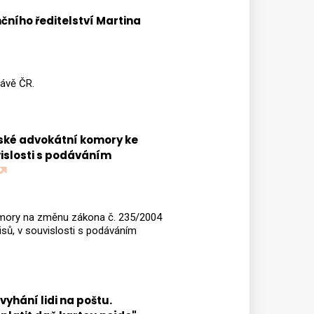
čního ředitelství Martina
rávě ČR.
eské advokátní komory ke
vislosti s podáváním
komory na změnu zákona č. 235/2004
isů, v souvislosti s podáváním
yhání lidi na poštu.