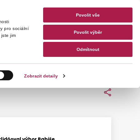
Povolit vše
nosti
akty
CZ
EN
y pro sociální
Povolit výběr
jste jim
Odmítnout
Hledat
Zobrazit detaily
Sdílet
klidňoval výbor Babiše.