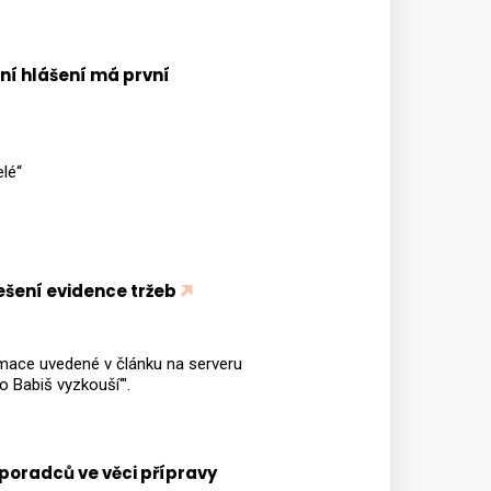
ní hlášení má první
elé“
šení evidence tržeb
ormace uvedené v článku na serveru
o Babiš vyzkouší‘".
poradců ve věci přípravy