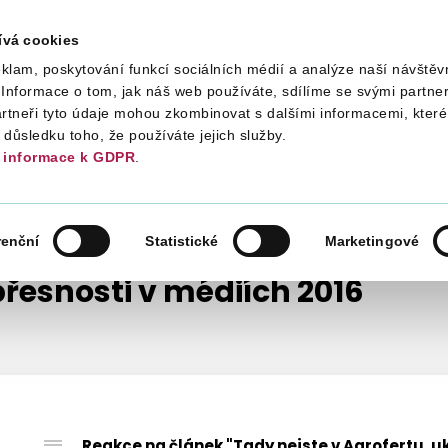
ívá cookies
klam, poskytování funkcí sociálních médií a analýze naší návštěv
Daně
Mezinárodní spolupráce
Kont
Informace o tom, jak náš web používáte, sdílíme se svými partner
artneři tyto údaje mohou zkombinovat s dalšími informacemi, které 
v důsledku toho, že používáte jejich služby.
informace k GDPR
.
NEPŘESNOSTI V MÉDIÍCH
NEPŘESNOSTI V MÉDIÍCH 2016
renční
Statistické
Marketingové
řesnosti v médiích 2016
Reakce na článek "Tady nejste v Agrofertu, u