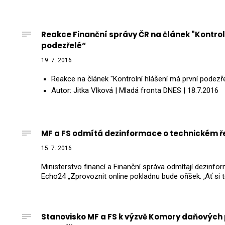
Reakce Finanční správy ČR na článek "Kontrol
podezřelé“
19. 7. 2016
Reakce na článek "Kontrolní hlášení má první podezř
Autor: Jitka Vlková | Mladá fronta DNES | 18.7.2016
MF a FS odmítá dezinformace o technickém ře
15. 7. 2016
Ministerstvo financí a Finanční správa odmítají dezinf
Echo24 „Zprovoznit online pokladnu bude oříšek. ‚Ať si t
Stanovisko MF a FS k výzvě Komory daňových 