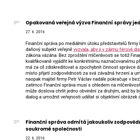
Opakovaná veřejná výzva Finanční správy jedn
27. 6. 2016
Finanční správa po mediálním útoku představitelů firmy
daňový subjekt veřejně
vyzvala, aby ji v zájmu férové di
zákona vázána. Bez zproštění mlčenlivosti se totiž Fi
kvalifikovaně vyjádřit ke konkrétnímu naznačovanému př
má za cíl zdiskreditovat a zpochybnit činnost správce d
místo přijetí zodpovědnosti za svá závažná tvrzení a um
naopak majitel firmy Petr Václav nadále pokračuje v b
zatímco Finanční správa musí s ohledem na mlčenlivost
může doslova chrlit jedno obvinění za druhým, aniž by
dialog a umožnit veřejnosti udělat si objektivní obrázek 
Finanční správa odmítá jakoukoliv zodpovědn
soukromé společnosti
22. 6. 2016