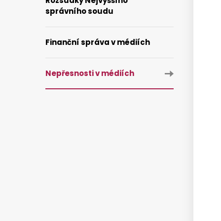
Rozsudky Nejvyššího
správního soudu
Finanční správa v médiích
Nepřesnosti v médiích