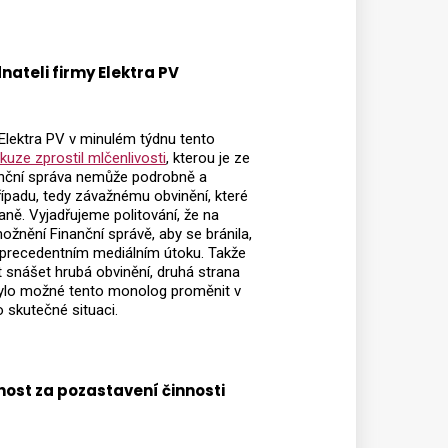
ateli firmy Elektra PV
 Elektra PV v minulém týdnu tento
skuze zprostil mlčenlivosti
, kterou je ze
nanční správa nemůže podrobně a
ípadu, tedy závažnému obvinění, které
aně. Vyjadřujeme politování, že na
ožnění Finanční správě, aby se bránila,
ezprecedentním mediálním útoku. Takže
 snášet hrubá obvinění, druhá strana
 bylo možné tento monolog proměnit v
o skutečné situaci.
ost za pozastavení činnosti