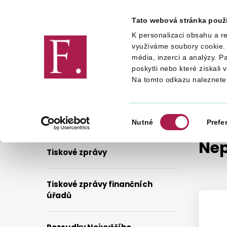
Tato webová stránka použ
K personalizaci obsahu a re
Finanční správa
využíváme soubory cookie. 
média, inzerci a analýzy. P
poskytli nebo které získali 
Na tomto odkazu naleznete
FINANČNÍ SPRÁVA
PRO MÉDIA
Výběr
Nutné
Prefe
souhlasu
Nep
Tiskové zprávy
Tiskové zprávy finančních
úřadů