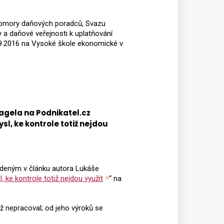
Komory daňových poradců, Svazu
y a daňové veřejnosti k uplatňování
9.2016 na Vysoké škole ekonomické v
agela na Podnikatel.cz
sl, ke kontrole totiž nejdou
vedeným v článku autora Lukáše
, ke kontrole totiž nejdou využít
“ na
iž nepracoval; od jeho výroků se