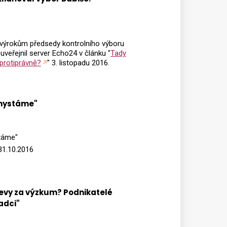
i výrokům předsedy kontrolního výboru
veřejnil server Echo24 v článku "
Tady
 protiprávně?
" 3. listopadu 2016.
chystáme"
táme"
um: 31.10.2016
levy za výzkum? Podnikatelé
radci"