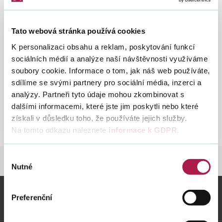
Výroční zpráva o
Výročn
činnosti FS ČR za rok
zpráv
Tato webová stránka používá cookies
Vyhledat na webu
2023
o
K personalizaci obsahu a reklam, poskytování funkcí
činnost
7. 8. 2024
sociálních médií a analýze naší návštěvnosti využíváme
FS
soubory cookie. Informace o tom, jak náš web používáte,
ČR
sdílíme se svými partnery pro sociální média, inzerci a
za
analýzy. Partneři tyto údaje mohou zkombinovat s
rok
dalšími informacemi, které jste jim poskytli nebo které
Předchozí
Další
5
2024
2023
2022
2021
2020
2019
2018
2023
získali v důsledku toho, že používáte jejich služby.
Na tomto odkazu naleznete
informace k GDPR
.
Výběr
FINANČNÍ SPRÁVA
INFORMACE O FS ČR
Nutné
souhlasu
Preferenční
Vybrané informace