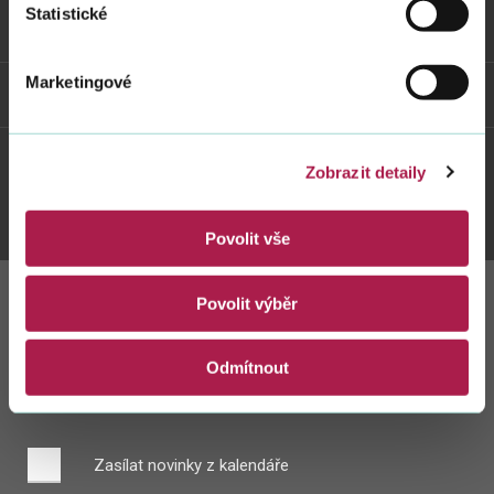
Statistické
Odkazy
Marketingové
Weby FS
Zobrazit detaily
Twitter
Youtube
Facebook
Instagram
Povolit vše
Povolit výběr
Zůstaňte s námi
v kontaktu
Odmítnout
Zasílat novinky z kalendáře