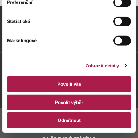
Preferenční
Statistické
Vybrané informace
Marketingové
Odkazy
Weby FS
Zobrazit detaily
Povolit vše
Twitter
Youtube
Facebook
Instagram
Povolit výběr
Odmítnout
Zůstaňte s námi