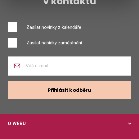
v kontaktu
Zasílat novinky z kalendáře
Zasílat nabídky zaměstnání
Zadejte
váš
e-
mail
Přihlásit k odběru
O WEBU