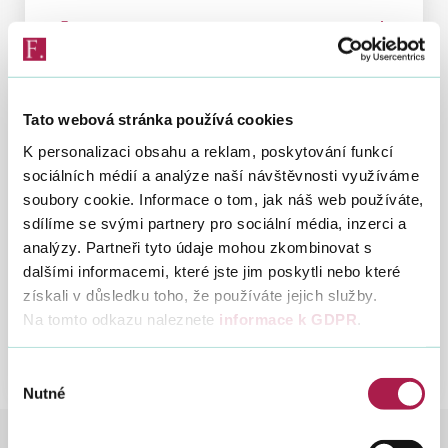
Výroční zpráva
Výročn
Finanční správy 2015
zpráv
Vyhledat na webu
Finanč
23. 12. 2016
správy
Tato webová stránka používá cookies
2015
Informace o činnosti
Infor
K personalizaci obsahu a reklam, poskytování funkcí
Finanční správy ČR za
o
sociálních médií a analýze naší návštěvnosti využíváme
rok 2015
činnost
soubory cookie. Informace o tom, jak náš web používáte,
Finanč
19. 7. 2016
sdílíme se svými partnery pro sociální média, inzerci a
správy
analýzy. Partneři tyto údaje mohou zkombinovat s
ČR
dalšími informacemi, které jste jim poskytli nebo které
za
získali v důsledku toho, že používáte jejich služby.
Na tomto odkazu naleznete
informace k GDPR
.
rok
Předchozí
Další
7
2016
2015
2014
2013
2012
2011
2010
2015
Výběr
Nutné
souhlasu
FINANČNÍ SPRÁVA
INFORMACE O FS ČR