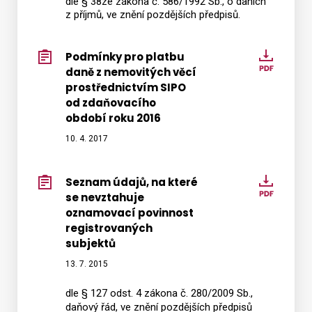
dle § 38ze zákona č. 586/1992 Sb., o daních
–
z příjmů, ve znění pozdějších předpisů.
údaje,
které
může
Podmínky pro platbu
Podmí
daně z nemovitých věcí
správ
pro
prostřednictvím SIPO
daně
platbu
od zdaňovacího
zjistit
daně
období roku 2016
z
z
10. 4. 2017
rejstří
nemov
a
věcí
eviden
prostř
Seznam údajů, na které
Sezna
do
SIPO
se nevztahuje
údajů,
kterýc
oznamovací povinnost
od
na
registrovaných
má
zdaňo
které
subjektů
přístu
obdob
se
13. 7. 2015
roku
nevzta
2016
oznam
dle § 127 odst. 4 zákona č. 280/2009 Sb.,
povinn
daňový řád, ve znění pozdějších předpisů