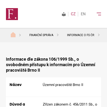
CZ
EN
FINANČNÍ SPRÁVA
INFORMACE O FS ČR
Finanční správa
Daně
Informace dle zákona 106/1999 Sb., o
svobodném přístupu k informacím pro Územní
pracoviště Brno II
Mezinárodní spolupráce
Název
Územní pracoviště Brno II
Kontakty
Důvod a
Zřízen zákonem č. 456/2011 Sb., o