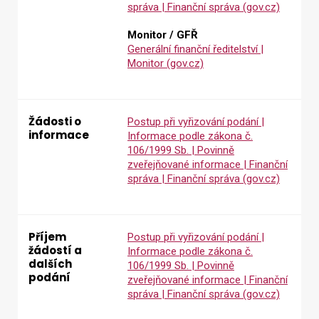
správa | Finanční správa (gov.cz)
Monitor / GFŘ
Generální finanční ředitelství |
Monitor (gov.cz)
Žádosti o
Postup při vyřizování podání |
informace
Informace podle zákona č.
106/1999 Sb. | Povinně
zveřejňované informace | Finanční
správa | Finanční správa (gov.cz)
Příjem
Postup při vyřizování podání |
žádostí a
Informace podle zákona č.
dalších
106/1999 Sb. | Povinně
podání
zveřejňované informace | Finanční
správa | Finanční správa (gov.cz)