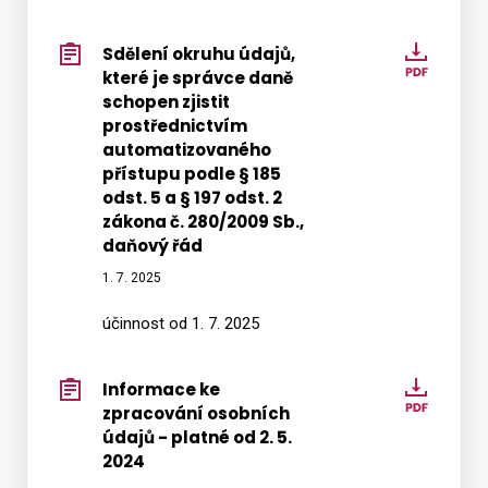
z
kamer
Sdělení okruhu údajů,
Sdělen
systé
které je správce daně
okruh
schopen zjistit
údajů,
prostřednictvím
které
automatizovaného
je
přístupu podle § 185
správ
odst. 5 a § 197 odst. 2
daně
zákona č. 280/2009 Sb.,
daňový řád
schop
zjistit
1. 7. 2025
prostř
účinnost od 1. 7. 2025
autom
přístu
podle
Informace ke
Infor
§
zpracování osobních
ke
185
údajů - platné od 2. 5.
zpraco
2024
odst.
osobn