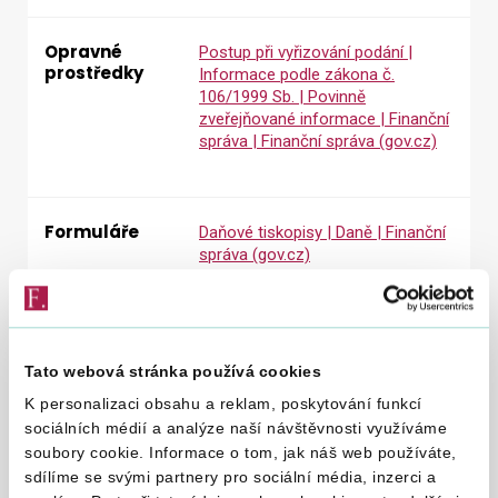
Opravné
Postup při vyřizování podání |
prostředky
Informace podle zákona č.
106/1999 Sb. | Povinně
zveřejňované informace | Finanční
správa | Finanční správa (gov.cz)
Formuláře
Daňové tiskopisy | Daně | Finanční
správa (gov.cz)
Popisy
Životní situace | Daně | Finanční
postupů -
správa (gov.cz)
Tato webová stránka používá cookies
návody pro
K personalizaci obsahu a reklam, poskytování funkcí
řešení
životních
sociálních médií a analýze naší návštěvnosti využíváme
situací
soubory cookie. Informace o tom, jak náš web používáte,
sdílíme se svými partnery pro sociální média, inzerci a