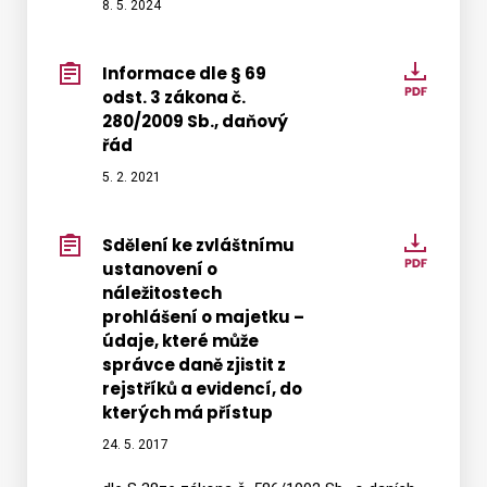
5
8. 5. 2024
údajů
a
-
§
platné
Informace dle § 69
Infor
197
od
odst. 3 zákona č.
dle
odst.
2.
280/2009 Sb., daňový
§
2
řád
5.
69
zákon
2024
5. 2. 2021
odst.
č.
3
280/2
zákon
Sdělení ke zvláštnímu
Sdělen
Sb.,
č.
ustanovení o
ke
daňov
280/2
náležitostech
zvlášt
řád
prohlášení o majetku –
Sb.,
ustano
údaje, které může
daňov
o
správce daně zjistit z
řád
náleži
rejstříků a evidencí, do
prohlá
kterých má přístup
o
24. 5. 2017
majet