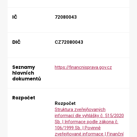
IČ
72080043
DIČ
CZ72080043
Seznamy
https://financnisprava.gov.cz
hlavních
dokumentů
Rozpočet
Rozpočet
Struktura zveřejňovaných
informací dle vyhlášky č. 515/2020
Sb. | Informace podle zákona č.
106/1999 Sb. | Povinně
zveřejňované informace | Finanční