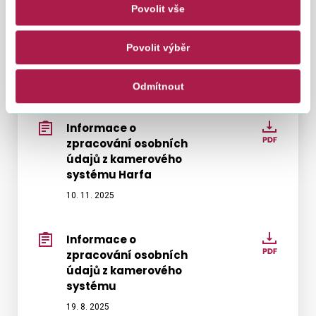
106/1999 Sb.,
Povolit vše
Informace z úřední desky
Povolit výběr
FS
Odmítnout
Informace o
Infor
zpracování osobních
o
údajů z kamerového
zpraco
systému Harfa
osobn
10. 11. 2025
údajů
z
kamer
Informace o
Infor
systé
zpracování osobních
o
Harfa
údajů z kamerového
zpraco
systému
osobn
19. 8. 2025
údajů