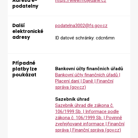
Adresa e-
https://www.mojedane.cz
podatelny
Další
podatelna3002@fs.gov.cz
elektronické
adresy
ID datové schránky: cdcn6mn
Případné
platby lze
Bankovní účty finančních úřadů
poukázat
Bankovní účty finančních úřadů |
Placení daní | Daně | Finanční
správa (gov.cz)
Sazebník úhrad
Sazebník úhrad dle zákona č.
106/1999 Sb. | Informace podle
zákona č. 106/1999 Sb. | Povinně
zveřejňované informace | Finanční
správa | Finanční správa (gov.cz)