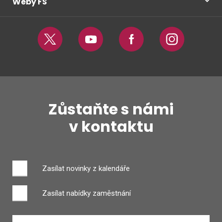
Weby FS
Twitter
Youtube
Facebook
Instagram
Zůstaňte s námi
v kontaktu
Zasílat novinky z kalendáře
Zasílat nabídky zaměstnání
Zadejte