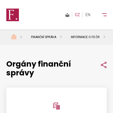
CZ
EN
FINANČNÍ SPRÁVA
INFORMACE O FS ČR
Finanční správa
Orgány finanční
Daně
Sdí
správy
Mezinárodní spolupráce
Kontakty