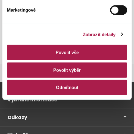
Marketingové
Územní pracoviště
Zobrazit detaily
Povolit vše
Povolit výběr
FINANČNÍ SPRÁVA
INFORMACE O FS ČR
Odmítnout
Vybrané informace
Odkazy