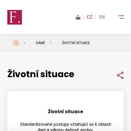
CZ
EN
DANĚ
ŽIVOTNÍ SITUACE
Finanční správa
Životní situace
Daně
Sdí
Mezinárodní spolupráce
Životní situace
Kontakty
Standardizované postupy vztahující se k oblasti
daní a výkonu daňové správy.