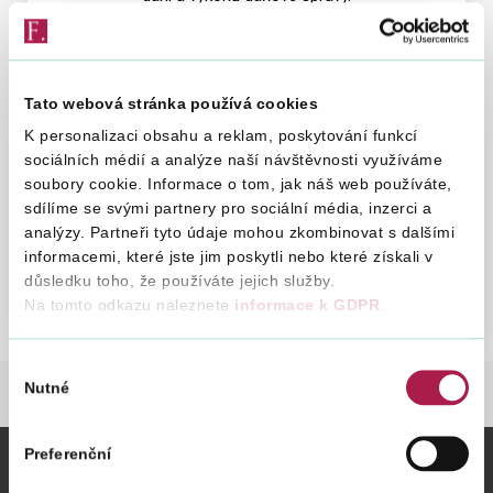
Vyhledat na webu
Tato webová stránka používá cookies
K personalizaci obsahu a reklam, poskytování funkcí
sociálních médií a analýze naší návštěvnosti využíváme
soubory cookie. Informace o tom, jak náš web používáte,
Začínáte podnikat?
sdílíme se svými partnery pro sociální média, inzerci a
analýzy. Partneři tyto údaje mohou zkombinovat s dalšími
Odpovědi na několik základních otázek v souvislosti
informacemi, které jste jim poskytli nebo které získali v
s daňovými povinnostmi začínajícího podnikatele.
důsledku toho, že používáte jejich služby.
Na tomto odkazu naleznete
informace k GDPR
.
Výběr
Nutné
souhlasu
DANĚ
ŽIVOTNÍ SITUACE
Preferenční