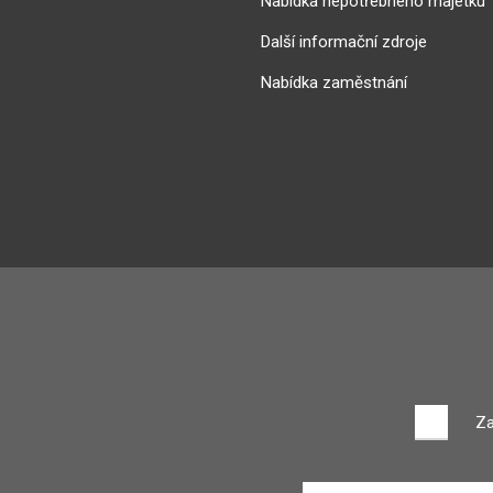
Nabídka nepotřebného majetku
Další informační zdroje
Nabídka zaměstnání
Za
Zadejte