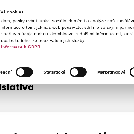
ívá cookies
klam, poskytování funkcí sociálních médií a analýze naší návštěv
Daně
Mezinárodní spolupráce
Kont
Informace o tom, jak náš web používáte, sdílíme se svými partner
artneři tyto údaje mohou zkombinovat s dalšími informacemi, které 
v důsledku toho, že používáte jejich služby.
informace k GDPR
.
OČTOVÉ KÁZNĚ
LEGISLATIVA
renční
Statistické
Marketingové
islativa