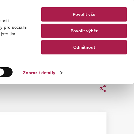
Povolit vše
nosti
akty
CZ
EN
y pro sociální
Povolit výběr
jste jim
Odmítnout
Hledat
Zobrazit detaily
Sdílet