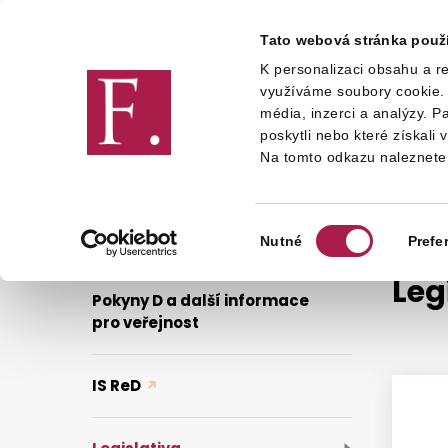
Tato webová stránka použ
K personalizaci obsahu a re
Finanční správa
využíváme soubory cookie. 
média, inzerci a analýzy. P
poskytli nebo které získali 
Na tomto odkazu naleznete
DANĚ
ODVODY ZA PORUŠENÍ ROZP
Výběr
Nutné
Prefe
souhlasu
Leg
Pokyny D a další informace
pro veřejnost
IS ReD