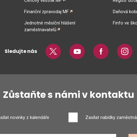
Cenový věstník MF
Registr dota
Finanční zpravodaj MF
Daňová kob
Jednotné měsíční hlášení
Finfo ve ško
zaměstnavatelů
Sledujte nás
Twitter
Youtube
Facebook
Insta
Zůstaňte s námi v kontaktu
sílat novinky z kalendáře
Zasílat nabídky zaměstná