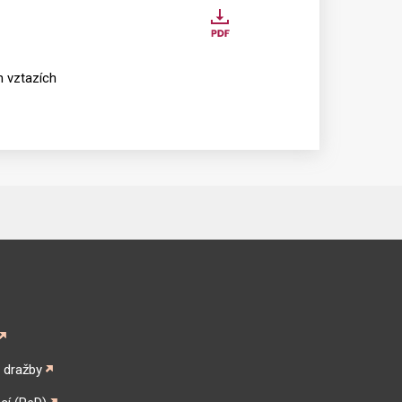
Stáhnout
zakon219-
2000.pdf
h vztazích
é dražby