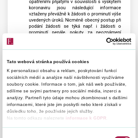
opatřeními přijatými v souvislosti s výskytem
úroku
koronaviru jsou následující informace
vztaženy převážně k žádosti o prominutí výše
z
uvedených úroků. Nicméně obecný postup při
poseč
podání žádosti se týká např. i žádosti o
částky
prominutí penále, pokuty za neoznámení
osvobozeného příjmu, pokuty za nesplnění
povinnosti související s kontrolním hlášením.
Tato webová stránka používá cookies
Informační leták k
Inform
posečkání
leták
K personalizaci obsahu a reklam, poskytování funkcí
sociálních médií a analýze naší návštěvnosti využíváme
k
14. 9. 2020
soubory cookie. Informace o tom, jak náš web používáte,
aktualizace 9. 3. 2021
poseč
sdílíme se svými partnery pro sociální média, inzerci a
analýzy. Partneři tyto údaje mohou zkombinovat s dalšími
Příklady k možným
Příkla
informacemi, které jste jim poskytli nebo které získali v
způsobům
k
důsledku toho, že používáte jejich služby.
elektronického podání
Na tomto odkazu naleznete
informace k GDPR
.
možn
způso
21. 12. 2015
elektr
Výběr