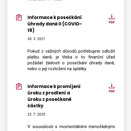
poseč
znění
pozděj
Informace k posečkání
Infor
předpi
úhrady daně II (COVID-
k
19)
poseč
úhrad
30. 3. 2021
daně
Pokud z vážných důvodů potřebujete odložit
II
platbu daně, je třeba o to finanční úřad
(COVI
požádat žádostí o posečkání úhrady daně,
19)
nebo o její rozložení na splátky.
Informace k promíjení
Infor
úroku z prodlení a
k
úroku z posečkané
promíj
částky
úroku
22. 7. 2020
z
prodle
V souvislosti s momentálními mimořádnými
a