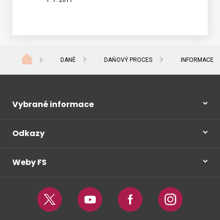
1. 1. 2011
inform
leták
DANĚ
DAŇOVÝ PROCES
INFORMACE P
Vybrané informace
Odkazy
Weby FS
Twitter
Youtube
Facebook
Instagram