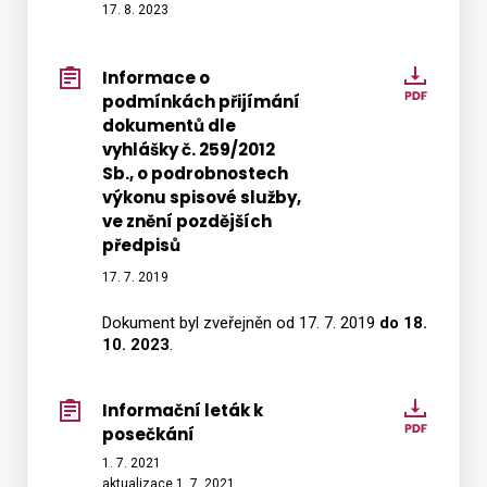
služby,
k
17. 8. 2023
ve
poseč
znění
Informace o
Infor
pozděj
podmínkách přijímání
o
předpi
dokumentů dle
podmí
vyhlášky č. 259/2012
přijím
Sb., o podrobnostech
dokum
výkonu spisové služby,
dle
ve znění pozdějších
vyhláš
předpisů
č.
17. 7. 2019
259/20
Sb.,
Dokument byl zveřejněn od 17. 7. 2019
do 18.
10. 2023
.
o
podro
výkon
Informační leták k
Inform
spisov
posečkání
leták
služby,
k
1. 7. 2021
ve
aktualizace 1. 7. 2021