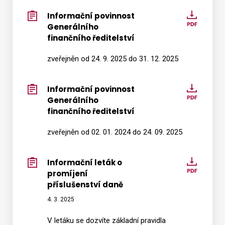
Informační povinnost
Inform
Generálního
povinn
Vyhledat na webu
finančního ředitelství
Generá
finanč
zveřejněn od 24. 9. 2025 do 31. 12. 2025
ředitel
Informační povinnost
Inform
Generálního
povinn
finančního ředitelství
Generá
finanč
zveřejněn od 02. 01. 2024 do 24. 09. 2025
ředitel
Informační leták o
Inform
promíjení
leták
příslušenství daně
o
promíj
4. 3. 2025
příslu
V letáku se dozvíte základní pravidla