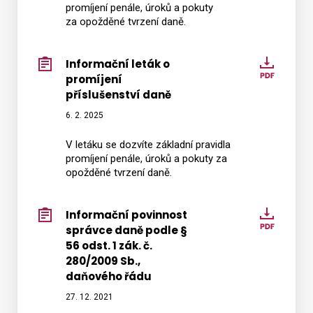
daně
promíjení penále, úroků a pokuty
za opožděné tvrzení daně.
Informační leták o
Inform
promíjení
leták
příslušenství daně
o
promíj
6. 2. 2025
příslu
V letáku se dozvíte základní pravidla
daně
promíjení penále, úroků a pokuty za
opožděné tvrzení daně.
Informační povinnost
Inform
správce daně podle §
povinn
56 odst. 1 zák. č.
správ
280/2009 Sb.,
daně
daňového řádu
podle
27. 12. 2021
§