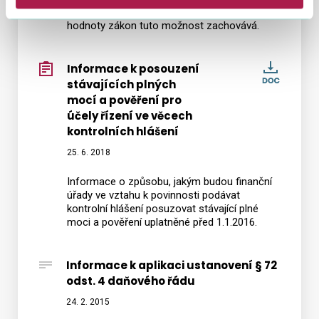
E-tiskopisem). Pro podání na dani z přidané
odst.
hodnoty zákon tuto možnost zachovává.
4
daňov
Informace k posouzení
Infor
řádu
stávajících plných
k
mocí a pověření pro
posou
účely řízení ve věcech
stávaj
kontrolních hlášení
plných
25. 6. 2018
mocí
a
Informace o způsobu, jakým budou finanční
pověře
úřady ve vztahu k povinnosti podávat
kontrolní hlášení posuzovat stávající plné
pro
moci a pověření uplatněné před 1.1.2016.
účely
řízení
Informace k aplikaci ustanovení § 72
ve
odst. 4 daňového řádu
věcec
kontro
24. 2. 2015
hlášen