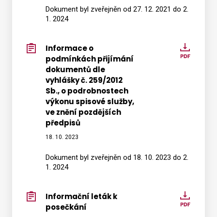
56
Dokument byl zveřejněn od 27. 12. 2021 do 2.
odst.
1. 2024
1
zák.
Informace o
Infor
č.
podmínkách přijímání
o
280/2
dokumentů dle
podmí
Sb.,
vyhlášky č. 259/2012
přijím
daňov
Sb., o podrobnostech
dokum
výkonu spisové služby,
řádu
dle
ve znění pozdějších
vyhláš
předpisů
č.
18. 10. 2023
259/20
Sb.,
Dokument byl zveřejněn od 18. 10. 2023 do 2.
1. 2024
o
podro
výkon
Informační leták k
Inform
spisov
posečkání
leták