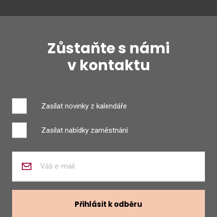
Zůstaňte s námi
v kontaktu
Zasílat novinky z kalendáře
Zasílat nabídky zaměstnání
Zadejte
váš
e-
mail
Přihlásit k odběru