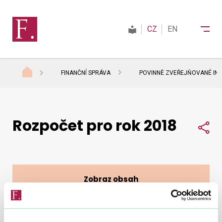
CZ
EN
FINANČNÍ SPRÁVA
POVINNĚ ZVEŘEJŇOVANÉ IN
Finanční správa
Rozpočet pro rok 2018
Daně
Sdí
Mezinárodní spolupráce
Zobraz obsah
Kontakty