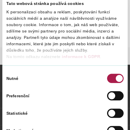
28. 2. 2019
Tato webová stránka používá cookies
K personalizaci obsahu a reklam, poskytování funkcí
sociálních médií a analýze naší návštěvnosti využíváme
Vyhledat na webu
Rozpočet příjmů a výdajů
soubory cookie. Informace o tom, jak náš web používáte,
sdílíme se svými partnery pro sociální média, inzerci a
Rozpočet pro rok 2018
St
analýzy. Partneři tyto údaje mohou zkombinovat s dalšími
informacemi, které jste jim poskytli nebo které získali v
Ro
důsledku toho, že používáte jejich služby.
pr
FINANČNÍ SPRÁVA
POVINNĚ ZVEŘEJŇOVANÉ IN
Na tomto odkazu naleznete
informace k GDPR
.
a-
vy
Výběr
09_
Nutné
souhlasu
Vybrané informace
Preferenční
Odkazy
Statistické
Weby FS