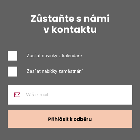
Zůstaňte s námi
v kontaktu
Zasílat novinky z kalendáře
Zasílat nabídky zaměstnání
Zadejte
váš
e-
mail
Přihlásit k odběru