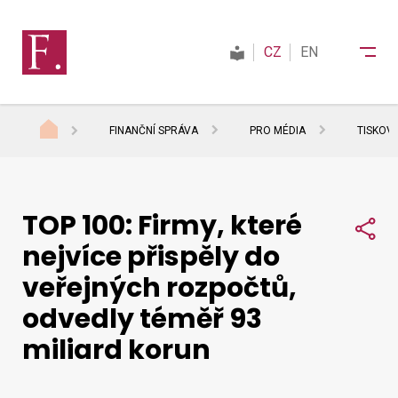
CZ
EN
FINANČNÍ SPRÁVA
PRO MÉDIA
TISKOV
Finanční správa
TOP 100: Firmy, které
Daně
Sdí
nejvíce přispěly do
veřejných rozpočtů,
Mezinárodní spolupráce
odvedly téměř 93
miliard korun
Kontakty