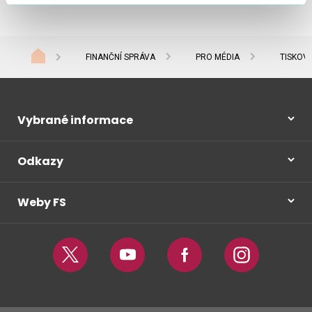
FINANČNÍ SPRÁVA
PRO MÉDIA
TISKOV
Vybrané informace
Odkazy
Weby FS
Twitter
Youtube
Facebook
Instagram