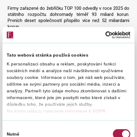
Firmy zařazené do žebříčku TOP 100 odvedly v roce 2025 do
státního rozpočtu dohromady téměř 93 miliard korun.
Prvních deset společností přispělo více než 52 miliardami
korun.
Žebříček TOP 100 připomíná význam daně z příjmů
právnických osob jako jednoho z klíčových příjmů veřejných
rozpočtů. Firmy tak svými daňovými odvody významně
Tato webová stránka používá cookies
přispívají k financování veřejných služeb, investic i dalšího
rozvoje.
K personalizaci obsahu a reklam, poskytování funkcí
sociálních médií a analýze naší návštěvnosti využíváme
„Žebříček TOP 100 potvrzuje, že odpovědný přístup firem
soubory cookie. Informace o tom, jak náš web používáte,
k daňovým povinnostem má přímý dopad na fungování
sdílíme se svými partnery pro sociální média, inzerci a
státu. Finanční správa chce být v tomto směru partnerem,
analýzy. Partneři tyto údaje mohou zkombinovat s dalšími
který firmám usnadňuje plnění povinností prostřednictvím
informacemi, které jste jim poskytli nebo které získali v
moderních a digitálních nástrojů, větší srozumitelnosti
důsledku toho, že používáte jejich služby.
i předvídatelného prostředí,“
uvedla
generální ředitelka
Na tomto odkazu naleznete
informace k GDPR
.
Finanční správy ČR Simona Hornochová
.
Vedle významného daňového přínosu patří mnohé z těchto
Výběr
firem také mezi důležité zaměstnavatele a investory. Jejich
Nutné
role tak dalece přesahuje oblast veřejných financí. Finanční
souhlasu