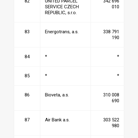
82
UNITED PARCEL
342 696
SERVICE CZECH
010
REPUBLIC, s.r.o.
83
Energotrans, a.s.
338 791
190
84
*
*
85
*
*
86
Bioveta, a.s.
310 008
690
87
Air Bank a.s.
303 522
980