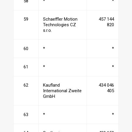
58
*
*
59
Schaeffler Motion
457 144
Technologies CZ
820
s.r.o.
60
*
*
61
*
*
62
Kaufland
434 046
International Zweite
405
GmbH
63
*
*