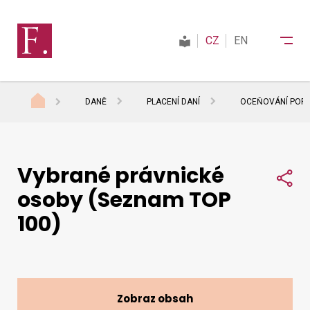
CZ
EN
DANĚ
PLACENÍ DANÍ
OCEŇOVÁNÍ POPL
Finanční správa
Vybrané právnické
Daně
Sdí
osoby (Seznam TOP
100)
Mezinárodní spolupráce
Kontakty
Zobraz obsah