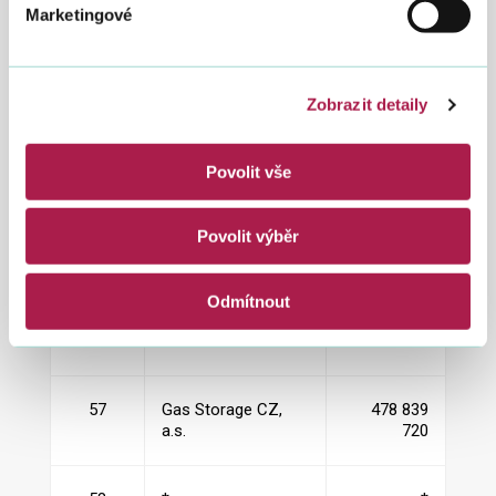
477
Marketingové
53
ČSOB Hypoteční
536 519
banka, a.s.
194
Zobrazit detaily
54
CS CABOT, spol. s
491 742
Povolit vše
r.o.
810
Povolit výběr
55
Lesy České
489 821
republiky, s.p.
210
Odmítnout
56
*
*
57
Gas Storage CZ,
478 839
a.s.
720