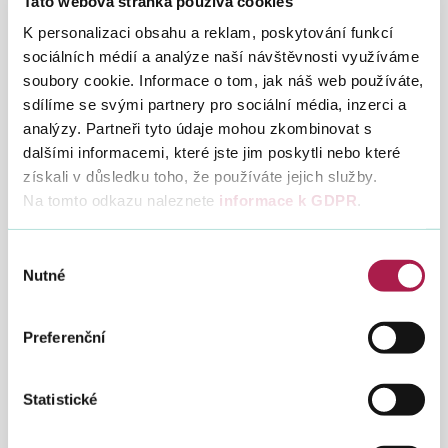
Tato webová stránka používá cookies
46
ABB s.r.o.
589 671
530
K personalizaci obsahu a reklam, poskytování funkcí
sociálních médií a analýze naší návštěvnosti využíváme
soubory cookie. Informace o tom, jak náš web používáte,
47
*
*
sdílíme se svými partnery pro sociální média, inzerci a
analýzy. Partneři tyto údaje mohou zkombinovat s
48
Mobis Automotive
567 544
dalšími informacemi, které jste jim poskytli nebo které
Czech s.r.o.
730
získali v důsledku toho, že používáte jejich služby.
Na tomto odkazu naleznete
informace k GDPR
.
49
*
*
Výběr
Nutné
souhlasu
50
Heimstaden Czech
552 683
s.r.o.
240
Preferenční
51
*
*
Statistické
52
Fio banka, a.s.
541 239