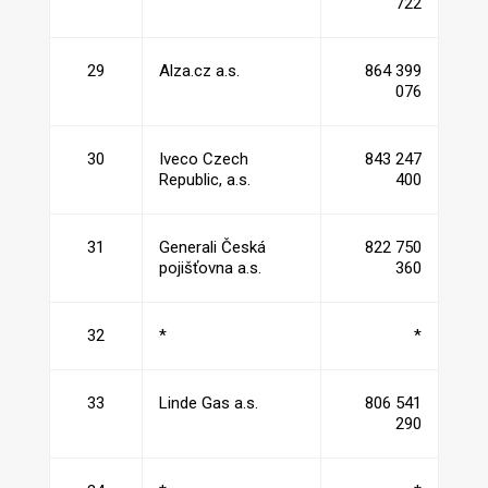
722
29
Alza.cz a.s.
864 399
076
30
Iveco Czech
843 247
Republic, a.s.
400
31
Generali Česká
822 750
pojišťovna a.s.
360
32
*
*
33
Linde Gas a.s.
806 541
290