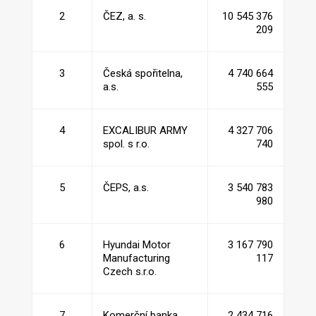
2
ČEZ, a. s.
10 545 376
209
3
Česká spořitelna,
4 740 664
a.s.
555
4
EXCALIBUR ARMY
4 327 706
spol. s r.o.
740
5
ČEPS, a.s.
3 540 783
980
6
Hyundai Motor
3 167 790
Manufacturing
117
Czech s.r.o.
7
Komerční banka,
2 434 716