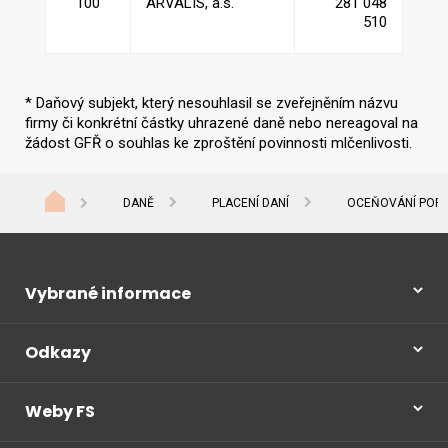
100
ARVALIS, a.s.
281 048
510
* Daňový subjekt, který nesouhlasil se zveřejněním názvu
firmy či konkrétní částky uhrazené daně nebo nereagoval na
žádost GFŘ o souhlas ke zproštění povinnosti mlčenlivosti.
DANĚ
PLACENÍ DANÍ
OCEŇOVÁNÍ POPL
Vybrané informace
Odkazy
Weby FS