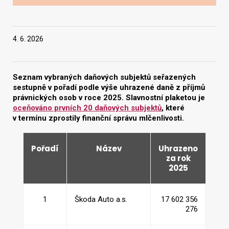
Vyhledat na webu
4. 6. 2026
Seznam vybraných daňových subjektů seřazených
sestupně v pořadí podle výše uhrazené daně z příjmů
právnických osob v roce 2025. Slavnostní plaketou je
oceňováno prvních 20 daňových subjektů
, které
v termínu zprostily finanční správu mlčenlivosti.
Pořadí
Název
Uhrazeno
za rok
2025
1
Škoda Auto a.s.
17 602 356
276