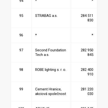
94
*
*
95
STRABAG a.s.
284 511
830
96
*
*
97
Second Foundation
282 950
Tech a.s.
845
98
ROBE lighting s. r. o.
282 400
910
99
Cement Hranice,
281 220
akciová společnost
030