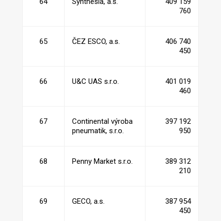
64
Synthesia, a.s.
409 159
760
65
ČEZ ESCO, a.s.
406 740
450
66
U&C UAS s.r.o.
401 019
460
67
Continental výroba
397 192
pneumatik, s.r.o.
950
68
Penny Market s.r.o.
389 312
210
69
GECO, a.s.
387 954
450