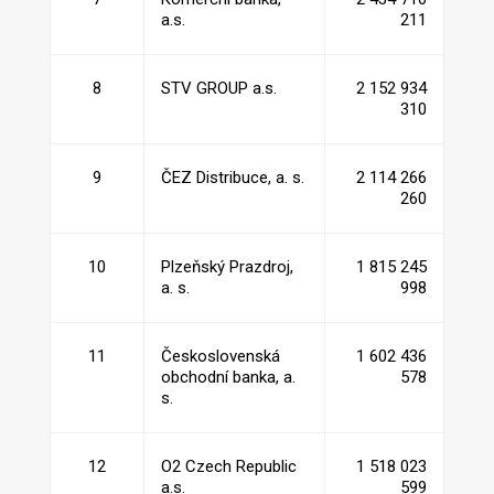
a.s.
211
8
STV GROUP a.s.
2 152 934
310
9
ČEZ Distribuce, a. s.
2 114 266
260
10
Plzeňský Prazdroj,
1 815 245
a. s.
998
11
Československá
1 602 436
obchodní banka, a.
578
s.
12
O2 Czech Republic
1 518 023
a.s.
599