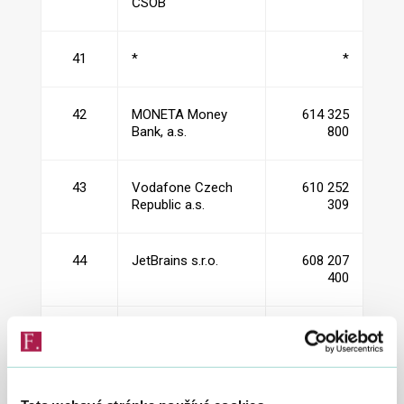
ČSOB
41
*
*
42
MONETA Money
614 325
Bank, a.s.
800
43
Vodafone Czech
610 252
Republic a.s.
309
44
JetBrains s.r.o.
608 207
400
45
FOXCONN CZ s.r.o.
601 540
930