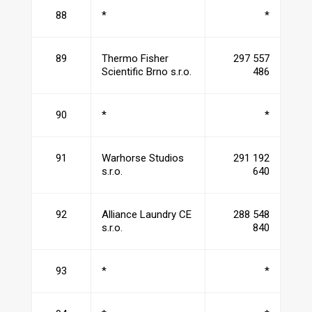
88
*
*
89
Thermo Fisher
297 557
Scientific Brno s.r.o.
486
90
*
*
91
Warhorse Studios
291 192
s.r.o.
640
92
Alliance Laundry CE
288 548
s.r.o.
840
93
*
*