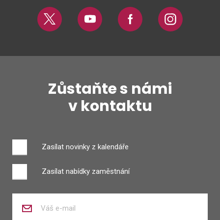
Twitter
Youtube
Facebook
Instagram
Zůstaňte s námi
v kontaktu
Zasílat novinky z kalendáře
Zasílat nabídky zaměstnání
Zadejte
váš
e-