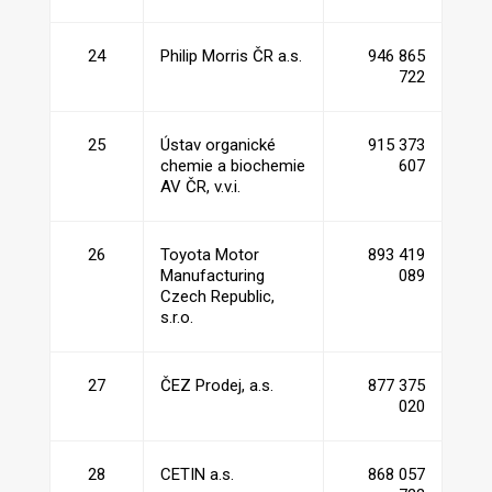
24
Philip Morris ČR a.s.
946 865
722
25
Ústav organické
915 373
chemie a biochemie
607
AV ČR, v.v.i.
26
Toyota Motor
893 419
Manufacturing
089
Czech Republic,
s.r.o.
27
ČEZ Prodej, a.s.
877 375
020
28
CETIN a.s.
868 057