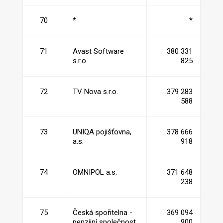
70
*
*
71
Avast Software
380 331
s.r.o.
825
72
TV Nova s.r.o.
379 283
588
73
UNIQA pojišťovna,
378 666
a.s.
918
74
OMNIPOL a.s.
371 648
238
75
Česká spořitelna -
369 094
penzijní společnost,
900