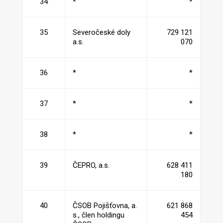
34
*
*
35
Severočeské doly
729 121
a.s.
070
36
*
*
37
*
*
38
*
*
39
ČEPRO, a.s.
628 411
180
40
ČSOB Pojišťovna, a.
621 868
s., člen holdingu
454