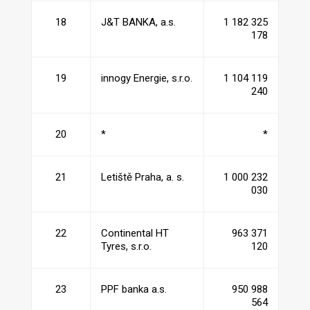
18
J&T BANKA, a.s.
1 182 325
178
19
innogy Energie, s.r.o.
1 104 119
240
20
*
*
21
Letiště Praha, a. s.
1 000 232
030
22
Continental HT
963 371
Tyres, s.r.o.
120
23
PPF banka a.s.
950 988
564