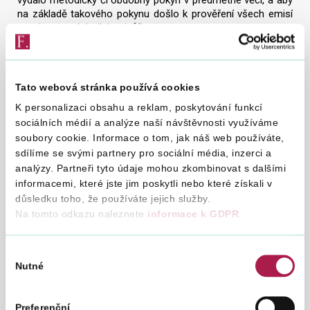
na základě takového pokynu došlo k prověření všech emisí
tzv. „korunových dluhopisů“.
Orgán Poslanecké sněmovny může požadovat po členu
vlády nebo vedoucím správního úřadu informace a
vysvětlení vztahující se k jejich činnosti. Tuto pravomoc
Tato webová stránka používá cookies
ovšem nelze vykládat tak, že je možné ukládat mu úkoly
K personalizaci obsahu a reklam, poskytování funkcí
týkající se výkonu působnosti jím řízeného správního orgánu
sociálních médií a analýze naší návštěvnosti využíváme
nebo správních orgánů jemu podřízených a provedení úkolů
závazně požadovat. Stejně jako výbor Poslanecké
soubory cookie. Informace o tom, jak náš web používáte,
sněmovny nemůže žádat soudy, aby upravili svoji
sdílíme se svými partnery pro sociální média, inzerci a
rozhodovací praxi a některé kauzy řešily přednostně, nebo
analýzy. Partneři tyto údaje mohou zkombinovat s dalšími
policii, koho a jak vyšetřovat, tak nemůže žádat správní
informacemi, které jste jim poskytli nebo které získali v
orgán, aby změnil svoji správní praxi. Není možné takto
důsledku toho, že používáte jejich služby.
dovozovat pravomoc moci zákonodárné nařídit orgánům
Na tomto odkazu naleznete
informace k GDPR
.
moci výkonné, jakým způsobem mají požadované informace
získat.
Výběr
Finanční správa samozřejmě poskytne rozpočtovému
Nutné
souhlasu
výboru souhrnné informace z požadované oblasti ve
stanoveném termínu a v rozsahu, jaký umožňuje zákon.
Nebude však měnit stávající zákonem i judikaturou
Preferenční