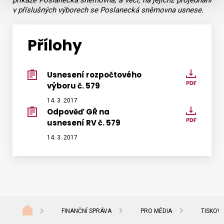
přikáže Poslanecká sněmovna, a věci, na jejichž projednání
v příslušných výborech se Poslanecká sněmovna usnese.
Přílohy
Usnesení rozpočtového
Stáhn
výboru č. 579
2017-
03-
14. 3. 2017
Odpověď GŘ na
Stáhn
08_Us
usnesení RV č. 579
2017-
579.pd
03-
14. 3. 2017
14_od
FINANČNÍ SPRÁVA
PRO MÉDIA
TISKOV