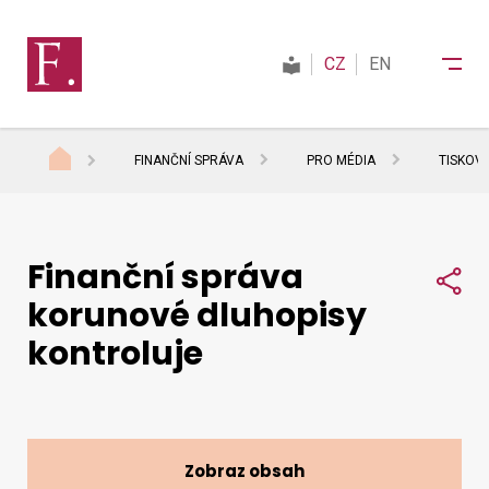
CZ
EN
FINANČNÍ SPRÁVA
PRO MÉDIA
TISKOV
Finanční správa
Finanční správa
Daně
Sdí
korunové dluhopisy
kontroluje
Mezinárodní spolupráce
Kontakty
Zobraz obsah