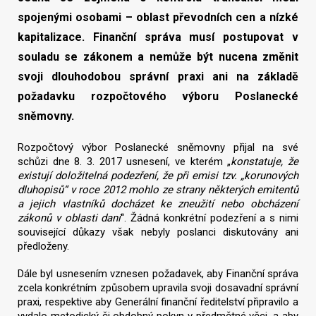
spojenými osobami – oblast převodních cen a nízké
kapitalizace. Finanční správa musí postupovat v
souladu se zákonem a nemůže být nucena změnit
svoji dlouhodobou správní praxi ani na základě
požadavku rozpočtového výboru Poslanecké
sněmovny.
Rozpočtový výbor Poslanecké sněmovny přijal na své
schůzi dne 8. 3. 2017 usnesení, ve kterém „
konstatuje, že
existují doložitelná podezření, že při emisi tzv. „korunových
dluhopisů“ v roce 2012 mohlo ze strany některých emitentů
a jejich vlastníků docházet ke zneužití nebo obcházení
zákonů v oblasti daní
“. Žádná konkrétní podezření a s nimi
související důkazy však nebyly poslanci diskutovány ani
předloženy.
Dále byl usnesením vznesen požadavek, aby Finanční správa
zcela konkrétním způsobem upravila svoji dosavadní správní
praxi, respektive aby Generální finanční ředitelství připravilo a
vydalo metodický či obdobný pokyn v předmětné věci, a aby