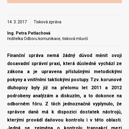
Vyhledat na webu
14. 3. 2017
Tisková zpráva
Ing. Petra Petlachová
ředitelka Odboru komunikace, tisková mluvčí
Finanční správa nemá žádný důvod měnit svoji
dosavadní správní praxi, která důsledně vychází ze
zákona a je upravena příslušnými metodickými
pokyny a vnitřními taktickými postupy. Tzv. korunové
dluhopisy byly již na přelomu let 2011 a 2012
podrobeny analýzám a diskuzím, a to dokonce na
odborném fóru. Z těch jednoznačně vyplynulo, že
správce daně má k dispozici dostatek nástrojů,
kterými provádí daňovou kontrolu i v této oblasti.
Jedná se zejména o kontrolu transakcí mezi