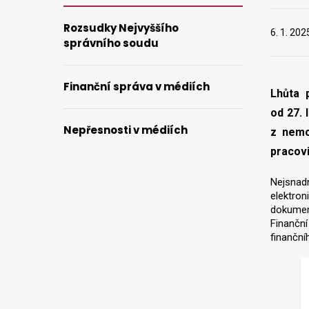
Rozsudky Nejvyššího
6. 1. 202
správního soudu
Finanční správa v médiích
Lhůta 
od 27. 
Nepřesnosti v médiích
z nemo
pracovi
Nejsnad
elektro
dokumen
Finanční
finanční