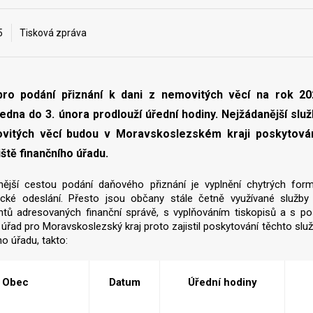
5
Tisková zpráva
pro podání přiznání k dani z nemovitých věcí na rok 20
ledna do 3. února prodlouží úřední hodiny. Nejžádanější služ
vitých věcí budou v Moravskoslezském kraji poskytován
ště finančního úřadu.
nější cestou podání daňového přiznání je vyplnění chytrých for
nické odeslání. Přesto jsou občany stále četně využívané služb
tů adresovaných finanční správě, s vyplňováním tiskopisů a s pos
 úřad pro Moravskoslezský kraj proto zajistil poskytování těchto sl
ho úřadu, takto:
Obec
Datum
Úřední hodiny