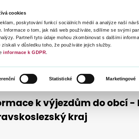
ívá cookies
Daně
Mezinárodní spolupráce
Kont
reklam, poskytování funkcí sociálních médií a analýze naší návš
 Informace o tom, jak náš web používáte, sdílíme se svými par
analýzy. Partneři tyto údaje mohou zkombinovat s dalšími inform
é získali v důsledku toho, že používáte jejich služby.
e
informace k GDPR
.
TISKOVÉ ZPRÁVY FINANČNÍCH ÚŘADŮ
TISKOVÉ ZPRÁVY 2025
MORAVSKOSLEZSKÝ KRAJ
erenční
Statistické
Marketingové
ormace k výjezdům do obcí - 
avskoslezský kraj