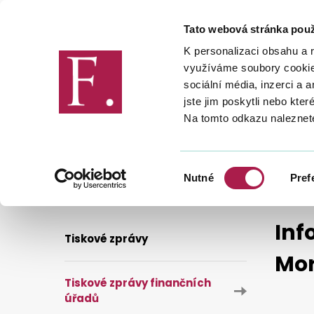
Tato webová stránka použ
Finanční správa
K personalizaci obsahu a 
využíváme soubory cookie.
sociální média, inzerci a 
jste jim poskytli nebo kter
Na tomto odkazu naleznet
FINANČNÍ SPRÁVA
PRO MÉDIA
INFORMACE K VÝJEZDŮM DO OBCÍ - FINANČNÍ ÚŘAD PRO 
Výběr
Nutné
Pref
souhlasu
Inf
Tiskové zprávy
Mor
Tiskové zprávy finančních
úřadů