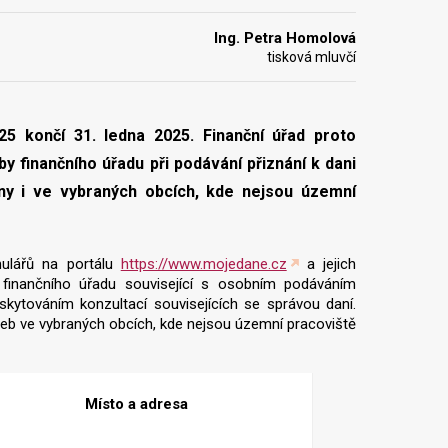
Ing. Petra Homolová
tisková mluvčí
25 končí 31. ledna 2025. Finanční úřad proto
by finančního úřadu při podávání přiznání k dani
y i ve vybraných obcích, kde nejsou územní
mulářů na portálu
https://www.mojedane.cz
a jejich
y finančního úřadu související s osobním podáváním
kytováním konzultací souvisejících se správou daní.
užeb ve vybraných obcích, kde nejsou územní pracoviště
Místo a adresa