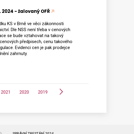
9. 2024 - žalovaný OFŘ
dku KS v Brně ve věci zákonnosti
ictví. Dle NSS není třeba v cenových
ace se bude vztahovat na takový
v cenových předpisech, cenu takového
egulace. Evidenci cen je pak prodejce
nění zahrnuty.
Další
2021
2020
2019
SPRÁVNÍ TRESTÁNÍ 2024