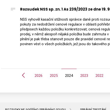
Rozsudek NSS sp. zn. 1 As 239/2023 ze dne 19. 
NSS vyhověl kasační stížnosti správce daně proti rozsu
pokuty za nedodržení cenové regulace v oblasti pohřebn
předpisech každou položku konkretizovat; cenová regul
prodej, v němž alespoň nějaká položka bude zahrnuta 
plnění je pak třeba stanovit pouze dle pravidel cenové r
povinen vést o všech položkách, jež jsou do takového pl
Předchozí
2026
2025
2024
2023
2022
ROZSUDKY NEJVYŠŠÍHO SPRÁVNÍHO SOUDU
SPRÁVNÍ TRESTÁNÍ