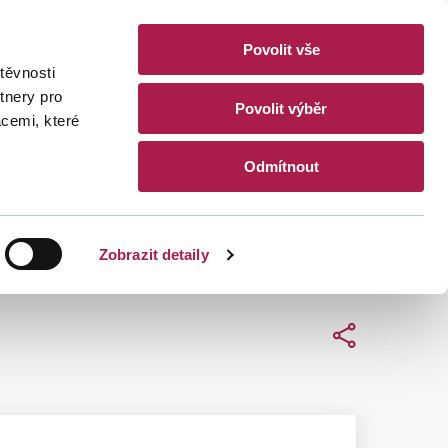
Povolit vše
akty
těvnosti
CZ
EN
tnery pro
Povolit výběr
acemi, které
Hledat
Odmítnout
Zobrazit detaily
Sdílet