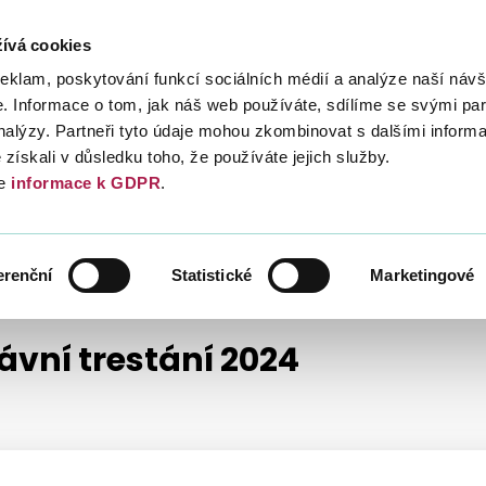
ívá cookies
Daně
Mezinárodní spolupráce
Kont
reklam, poskytování funkcí sociálních médií a analýze naší návš
 Informace o tom, jak náš web používáte, sdílíme se svými par
analýzy. Partneři tyto údaje mohou zkombinovat s dalšími inform
é získali v důsledku toho, že používáte jejich služby.
e
informace k GDPR
.
ROZSUDKY NEJVYŠŠÍHO SPRÁVNÍHO SOUDU
erenční
Statistické
Marketingové
ávní trestání 2024