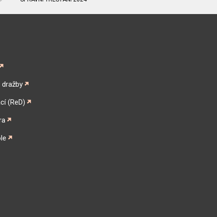
é dražby
cí (ReD)
ra
le
gram