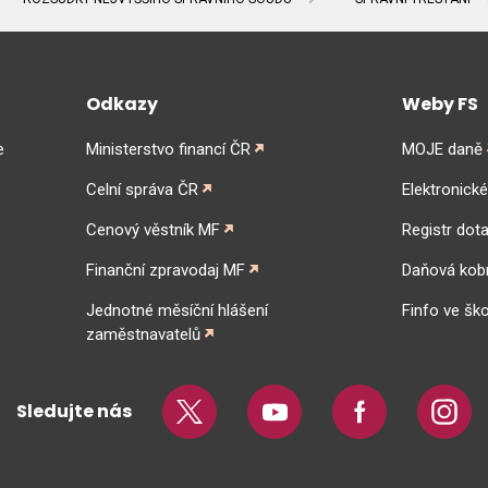
Odkazy
Weby FS
e
Ministerstvo financí ČR
MOJE daně
Celní správa ČR
Elektronick
Cenový věstník MF
Registr dota
Finanční zpravodaj MF
Daňová kob
Jednotné měsíční hlášení
Finfo ve ško
zaměstnavatelů
Sledujte nás
Twitter
Youtube
Facebook
Insta