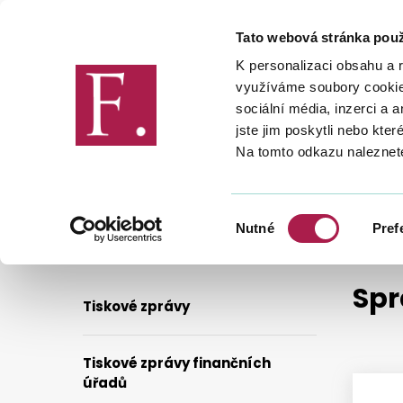
Tato webová stránka použ
Finanční správa
K personalizaci obsahu a 
využíváme soubory cookie.
sociální média, inzerci a 
jste jim poskytli nebo kter
Na tomto odkazu naleznet
FINANČNÍ SPRÁVA
PRO MÉDIA
SPRÁVNÍ TRESTÁNÍ
SPRÁVNÍ TRESTÁNÍ 2024
Výběr
Nutné
Pref
souhlasu
Spr
Tiskové zprávy
Tiskové zprávy finančních
úřadů