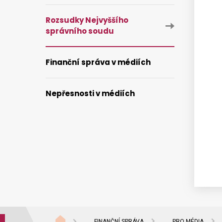
Rozsudky Nejvyššího
správního soudu
Finanční správa v médiích
Nepřesnosti v médiích
FINANČNÍ SPRÁVA
PRO MÉDIA