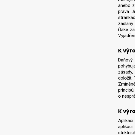
anebo zá
práva. J
stránkác
zaslaný
(také za
Vyjádřen
K výr
Daňový 
pohybuje
zásady, 
doložit.
Zmíněné 
principů
o nesprá
K výr
Aplikací
aplikac
striktní